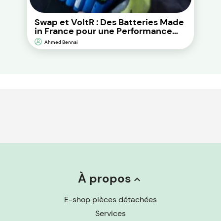
Swap et VoltR : Des Batteries Made
in France pour une Performance
Durable et d’Impact
Ahmed Bennai
Environnemental Réduit.
À propos
keyboard_arrow_up
E-shop pièces détachées
Services