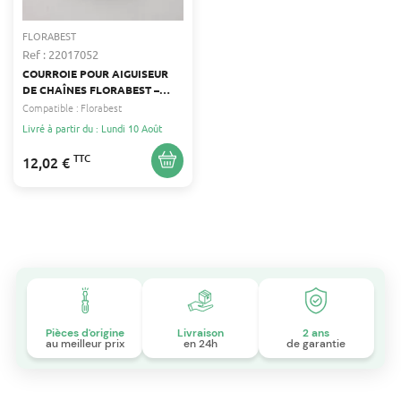
FLORABEST
Ref : 22017052
COURROIE POUR AIGUISEUR
DE CHAÎNES FLORABEST –
ÉPAISSEUR 1.5 MM, LARGEUR
Compatible :
Florabest
6 MM, 81 DENTS
Livré à partir du : Lundi 10 Août
TTC
12,02 €
Pièces d'origine
Livraison
2 ans
au meilleur prix
en 24h
de garantie