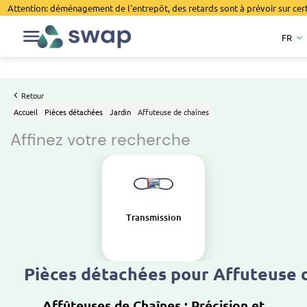
Attention: déménagement de l'entrepôt, des retards sont à prévoir sur cer
FR
keyboard_arrow_down
Retour
Accueil
Pièces détachées
Jardin
Affuteuse de chaînes
Affinez votre recherche
Transmission
Pièces détachées pour Affuteuse 
Affûteuses de Chaînes : Précision et