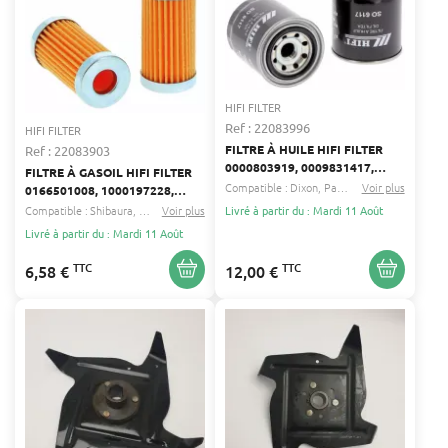
HIFI FILTER
Ref : 22083996
HIFI FILTER
FILTRE À HUILE HIFI FILTER
Ref : 22083903
0000803919, 0009831417,
FILTRE À GASOIL HIFI FILTER
0185-5835
Compatible :
Dixon
Partner
...
Voir plus
0166501008, 1000197228,
1273082 C 1
Compatible :
Shibaura
Honda
Voir plus
...
Livré à partir du : Mardi 11 Août
Livré à partir du : Mardi 11 Août
TTC
TTC
6,58 €
12,00 €