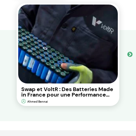
Swap et VoltR : Des Batteries Made
in France pour une Performance
Durable et d’Impact
Ahmed Bennai
Environnemental Réduit.