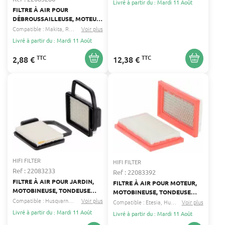
Livré à partir du : Mardi 11 Août
FILTRE À AIR POUR
DÉBROUSSAILLEUSE, MOTEUR,
MOTOBINEUSE, SOUFFLEUR
Compatible :
Makita
Robin
...
Voir plus
DOLMAR, HUSQVARNA,
Livré à partir du : Mardi 11 Août
MAKITA HIFI FILTER 593-
35009-00
TTC
TTC
2,88 €
12,38 €
HIFI FILTER
HIFI FILTER
Ref : 22083233
Ref : 22083392
FILTRE À AIR POUR JARDIN,
FILTRE À AIR POUR MOTEUR,
MOTOBINEUSE, TONDEUSE
MOTOBINEUSE, TONDEUSE
CUB CADET, HUSQVARNA,
Compatible :
Husqvarna
Viking
Voir plus
...
ETESIA, HUSQVARNA, KOHLER
Compatible :
Etesia
Husqvarna
Voir plus
...
TORO HIFI FILTER 1992008302
HIFI FILTER 0002-140-4400
Livré à partir du : Mardi 11 Août
Livré à partir du : Mardi 11 Août