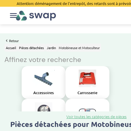
Attention: déménagement de l'entrepôt, des retards sont à prévoir 
Retour
Accueil
Pièces détachées
Jardin
Motobineuse et Motoculteur
Affinez votre recherche
Accessoires
Carrosserie
Voir toutes les catégories de pièces
Pièces détachées pour Motobineu
Moteur
Transmission