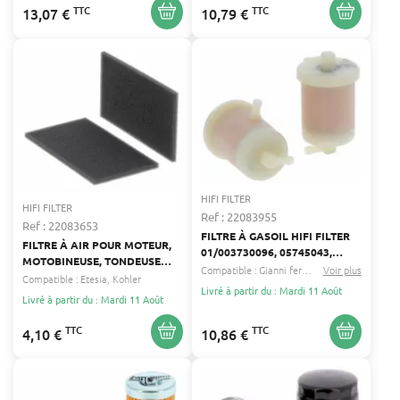
TTC
TTC
13,07 €
10,79 €
HIFI FILTER
HIFI FILTER
Ref : 22083955
Ref : 22083653
FILTRE À GASOIL HIFI FILTER
FILTRE À AIR POUR MOTEUR,
01/003730096, 05745043,
MOTOBINEUSE, TONDEUSE
196.3730.088
Compatible :
Gianni ferrari
Goldoni
Voir plus
...
ETESIA, KOHLER, VIKING HIFI
Compatible :
Etesia
Kohler
Livré à partir du : Mardi 11 Août
FILTER 0002-124-1500
Livré à partir du : Mardi 11 Août
TTC
TTC
4,10 €
10,86 €