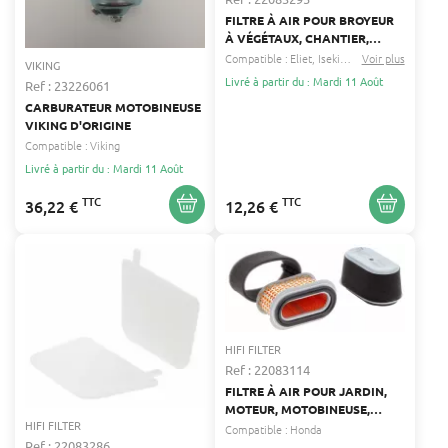
FILTRE À AIR POUR BROYEUR
À VÉGÉTAUX, CHANTIER,
DÉBROUSSAILLEUSE,
Compatible :
Eliet
Iseki
...
Voir plus
VIKING
DÉNEIGEUSE, JARDIN,
Livré à partir du : Mardi 11 Août
Ref : 23226061
MOTEUR, MOTOBINEUSE,
CARBURATEUR MOTOBINEUSE
SCARIFICATEUR, TONDEUSE
VIKING D'ORIGINE
BLUEBIRD, ELIET, HONDA HIFI
Compatible :
Viking
FILTER 17210-ZE2-505
Livré à partir du : Mardi 11 Août
TTC
TTC
36,22 €
12,26 €
HIFI FILTER
Ref : 22083114
FILTRE À AIR POUR JARDIN,
MOTEUR, MOTOBINEUSE,
HIFI FILTER
TONDEUSE HONDA HIFI
Compatible :
Honda
FILTER 17210-734-000
Ref : 22083286