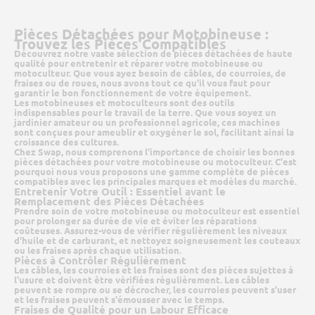
Pièces Détachées pour Motobineuse :
Trouvez les Pièces Compatibles
Découvrez notre vaste sélection de pièces détachées de haute
qualité pour entretenir et réparer votre motobineuse ou
motoculteur. Que vous ayez besoin de câbles, de courroies, de
fraises ou de roues, nous avons tout ce qu'il vous faut pour
garantir le bon fonctionnement de votre équipement.
Les motobineuses et motoculteurs sont des outils
indispensables pour le travail de la terre. Que vous soyez un
jardinier amateur ou un professionnel agricole, ces machines
sont conçues pour ameublir et oxygéner le sol, facilitant ainsi la
croissance des cultures.
Chez Swap, nous comprenons l'importance de choisir les bonnes
pièces détachées pour votre motobineuse ou motoculteur. C'est
pourquoi nous vous proposons une gamme complète de pièces
compatibles avec les principales marques et modèles du marché.
Entretenir Votre Outil : Essentiel avant le
Remplacement des Pièces Détachées
Prendre soin de votre motobineuse ou motoculteur est essentiel
pour prolonger sa durée de vie et éviter les réparations
coûteuses. Assurez-vous de vérifier régulièrement les niveaux
d'huile et de carburant, et nettoyez soigneusement les couteaux
ou les fraises après chaque utilisation.
Pièces à Contrôler Régulièrement
Les câbles, les courroies et les fraises sont des pièces sujettes à
l'usure et doivent être vérifiées régulièrement. Les câbles
peuvent se rompre ou se décrocher, les courroies peuvent s'user
et les fraises peuvent s'émousser avec le temps.
Fraises de Qualité pour un Labour Efficace