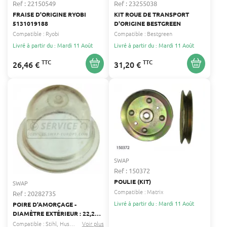
Ref : 22150549
Ref : 23255038
FRAISE D'ORIGINE RYOBI
KIT ROUE DE TRANSPORT
5131019188
D'ORIGINE BESTGREEN
Compatible :
Ryobi
Compatible :
Bestgreen
Livré à partir du : Mardi 11 Août
Livré à partir du : Mardi 11 Août
TTC
TTC
26,46 €
31,20 €
SWAP
Ref : 150372
POULIE (KIT)
SWAP
Compatible :
Matrix
Ref : 20282735
Livré à partir du : Mardi 11 Août
POIRE D'AMORÇAGE -
DIAMÈTRE EXTÉRIEUR : 22,2
MM - COMPATIBLE ZAMA
Compatible :
Stihl
Husqvarna
Voir plus
...