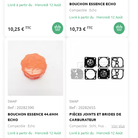
BOUCHON ESSENCE ECHO
Livré à partir du : Mercredi 12 Août
Compatible :
Echo
Livré à partir du : Mercredi 12 Août
TTC
TTC
10,25 €
10,73 €
SWAP
SWAP
Ref : 20282390
Ref : 20282655
BOUCHON ESSENCE 44.6MM
PIÈCES JOINTS ET BRIDES DE
ECHO
CARBURATEUR
Compatible :
Echo
Compatible :
Stihl
Husqvarna
Voir plus
...
Livré à partir du : Mercredi 12 Août
Livré à partir du : Mercredi 12 Août