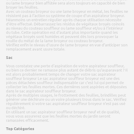
ou lame broyeur bien affûtée sera alors toujours en capacité de bien
broyer les feuilles.
Avec un couteau broyeur ou une lame broyeur en métal, les feuilles ne
résistent pas à l’action su système de coupe d’un aspirateur broyeur.
Néanmoins un entretien régulier après chaque utilisation nécessite
d’être effectué. Débarrassez les résidus de végétaux broyés coincés
au niveau du couteau souffleur ou lame souffleur et/ou à l’intérieur
du tube. Cette opération est d’autant plus importante quand les
végétaux broyés sont humides et peuvent dès lors provoquer la
rouille du métal de la lame broyeur ou couteau broyeur.
Vérifiez enfin le niveau d’usure de lame broyeur en vue d’anticiper son
remplacement avant usure totale.
Sac
Vous constatez une perte d'aspiration de votre aspirateur souffleur,
ou bien ce dernier ne ramasse plus autant de débris qu’auparavant ? Il
est alors probablement temps de changer votre sac aspirateur
souffleur broyeur Le sac aspirateur souffleur broyeur est une des
pièces détachées souffleur indispensable car c’est lui qui permet de
collecter les feuilles mortes. Ces dernières sont aspirées et déposées
dans le sac aspirateur souffleur broyeur.
Après de multiples usages, le frottement des feuilles, brindilles peut
générer une déchirure ou un voire plusieurs trous dans le sac. Vérifiez
régulièrement si votre sac aspirateur souffleur broyeur n’est pas usé
ou déchiré.
En utilisant un sac aspirateur souffleur broyeur neuf et de qualité,
vous vous assurerez que les feuilles mortes du jardin seront
ramassées efficacement.
Top Catégories