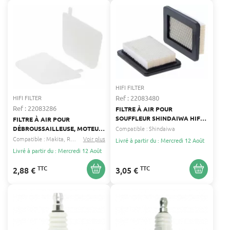
HIFI FILTER
Ref : 22083480
HIFI FILTER
Ref : 22083286
FILTRE À AIR POUR
SOUFFLEUR SHINDAIWA HIFI
FILTRE À AIR POUR
FILTER 68242-82120
Compatible :
Shindaiwa
DÉBROUSSAILLEUSE, MOTEUR,
MOTOBINEUSE, SOUFFLEUR
Compatible :
Makita
Robin
...
Voir plus
Livré à partir du : Mercredi 12 Août
DOLMAR, HUSQVARNA,
Livré à partir du : Mercredi 12 Août
MAKITA HIFI FILTER 593-
35009-00
TTC
TTC
2,88 €
3,05 €