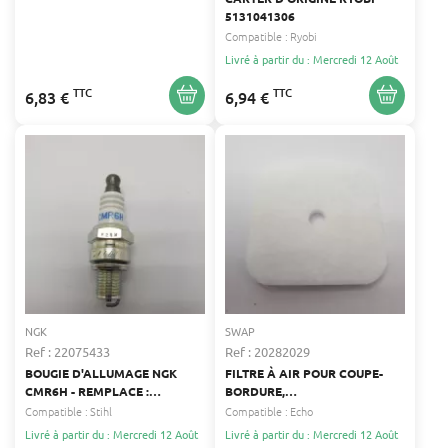
5131041306
Compatible :
Ryobi
Livré à partir du : Mercredi 12 Août
TTC
TTC
6,83 €
6,94 €
NGK
SWAP
Ref : 22075433
Ref : 20282029
BOUGIE D'ALLUMAGE NGK
FILTRE À AIR POUR COUPE-
CMR6H - REMPLACE :
BORDURE,
CHAMPION RZ7C, CHRZ7C -
DÉBROUSSAILLEUSE,
Compatible :
Stihl
Compatible :
Echo
TASHIMA 2209879
ELAGUEUSE SUR PERCHE,
Livré à partir du : Mercredi 12 Août
Livré à partir du : Mercredi 12 Août
POMPE À EAU, SOUFFLEUR,