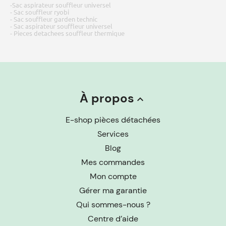
-Sac aspirateur souffleur universel
- Sac souffleur ryobi
- Sac souffleur garden technic
- Sac aspirateur souffleur universel
- Pieces detachees souffleur thermique
À propos
keyboard_arrow_up
E-shop pièces détachées
Services
Blog
Mes commandes
Mon compte
Gérer ma garantie
Qui sommes-nous ?
Centre d’aide