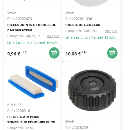
SWAP
SWAP
Ref : 20282623
Ref : 202821336
PIÈCES JOINTS ET BRIDES DE
POULIE DE LANCEUR
CARBURATEUR
Compatible :
Stihl
Echo
...
Voir plus
Compatible :
Alpina
Echo
...
Voir plus
Livré à partir du : Mercredi 12 Août
Livré à partir du : Mercredi 12 Août
TTC
TTC
9,96 €
10,08 €
HIFI FILTER
Ref : 22083161
FILTRE À AIR POUR
SWAP
SOUFFLEUR ECHO HIFI FILTER
SL 1447
Ref : 20282391
Compatible :
Echo