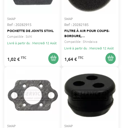
SWAP
SWAP
Ref : 20282915
Ref : 20282185
POCHETTE DE JOINTS STIHL
FILTRE À AIR POUR COUPE-
BORDURE,
Compatible :
Stihl
DÉBROUSSAILLEUSE,
Compatible :
Shindaiwa
Livré à partir du : Mercredi 12 Août
SOUFFLEUR, TONDEUSE
Livré à partir du : Mercredi 12 Août
SHINDAIWA SHINDAIWA
TTC
TTC
1,02 €
1,64 €
SWAP
SWAP