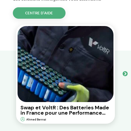
CENTRE D’AIDE
Swap et VoltR : Des Batteries Made
in France pour une Performance
Durable et d’Impact
Ahmed Bennai
Environnemental Réduit.