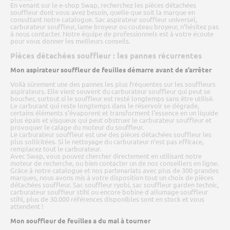
En venant sur le e-shop Swap, recherchez les pièces détachées
souffleur dont vous avez besoin, quelle que soit la marque en
consultant notre catalogue. Sac aspirateur souffleur universel,
carburateur souffleur, lame broyeur ou couteau broyeur, n’hésitez pas
à nous contacter. Notre équipe de professionnels est à votre écoute
pour vous donner les meilleurs conseils.
Pièces détachées souffleur : les pannes récurrentes
Mon aspirateur souffleur de feuilles démarre avant de s’arrêter
Voilà sûrement une des pannes les plus fréquentes sur les souffleurs
aspirateurs. Elle vient souvent du carburateur souffleur qui peut se
boucher, surtout si le souffleur est resté longtemps sans être utilisé.
Le carburant qui reste longtemps dans le réservoir se dégrade,
certains éléments s’évaporent et transforment l’essence en un liquide
plus épais et visqueux qui peut obstruer le carburateur souffleur et
provoquer le calage du moteur du souffleur.
Le carburateur souffleur est une des pièces détachées souffleur les
plus sollicitées. Si le nettoyage du carburateur n’est pas efficace,
remplacez tout le carburateur.
Avec Swap, vous pouvez chercher directement en utilisant notre
moteur de recherche, ou bien contacter un de nos conseillers en ligne.
Grâce à notre catalogue et nos partenariats avec plus de 300 grandes
marques, nous avons mis à votre disposition tout un choix de pièces
détachées souffleur. Sac souffleur ryobi, sac souffleur garden technic,
carburateur souffleur stihl ou encore bobine d allumage souffleur
stihl, plus de 30.000 références disponibles sont en stock et vous
attendent !
Mon souffleur de feuilles a du mal à tourner