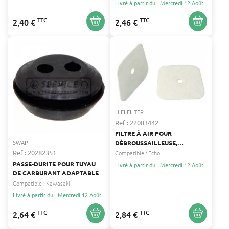
Livré à partir du : Mercredi 12 Août
TTC
TTC
2,40 €
2,46 €
HIFI FILTER
Ref : 22083442
FILTRE À AIR POUR
SWAP
DÉBROUSSAILLEUSE,
SOUFFLEUR, TAILLE-HAIE
Ref : 20282351
Compatible :
Echo
ECHO HIFI FILTER SL 1437
PASSE-DURITE POUR TUYAU
Livré à partir du : Mercredi 12 Août
DE CARBURANT ADAPTABLE
Compatible :
Kawasaki
Livré à partir du : Mercredi 12 Août
TTC
TTC
2,64 €
2,84 €