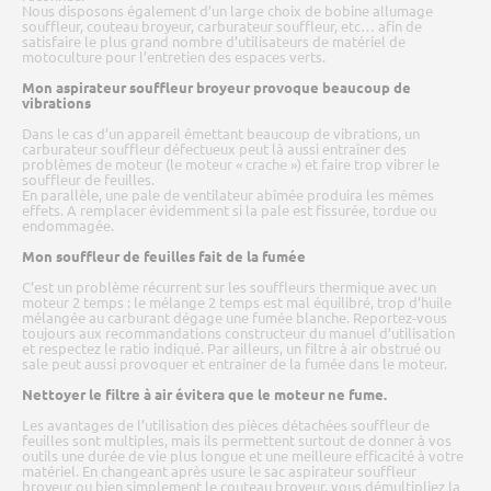
Nous disposons également d’un large choix de bobine allumage
souffleur, couteau broyeur, carburateur souffleur, etc… afin de
satisfaire le plus grand nombre d’utilisateurs de matériel de
motoculture pour l’entretien des espaces verts.
Mon aspirateur souffleur broyeur provoque beaucoup de
vibrations
Dans le cas d’un appareil émettant beaucoup de vibrations, un
carburateur souffleur défectueux peut là aussi entraîner des
problèmes de moteur (le moteur « crache ») et faire trop vibrer le
souffleur de feuilles.
En parallèle, une pale de ventilateur abîmée produira les mêmes
effets. A remplacer évidemment si la pale est fissurée, tordue ou
endommagée.
Mon souffleur de feuilles fait de la fumée
C’est un problème récurrent sur les souffleurs thermique avec un
moteur 2 temps : le mélange 2 temps est mal équilibré, trop d’huile
mélangée au carburant dégage une fumée blanche. Reportez-vous
toujours aux recommandations constructeur du manuel d’utilisation
et respectez le ratio indiqué. Par ailleurs, un filtre à air obstrué ou
sale peut aussi provoquer et entrainer de la fumée dans le moteur.
Nettoyer le filtre à air évitera que le moteur ne fume.
Les avantages de l’utilisation des pièces détachées souffleur de
feuilles sont multiples, mais ils permettent surtout de donner à vos
outils une durée de vie plus longue et une meilleure efficacité à votre
matériel. En changeant après usure le sac aspirateur souffleur
broyeur ou bien simplement le couteau broyeur, vous démultipliez la