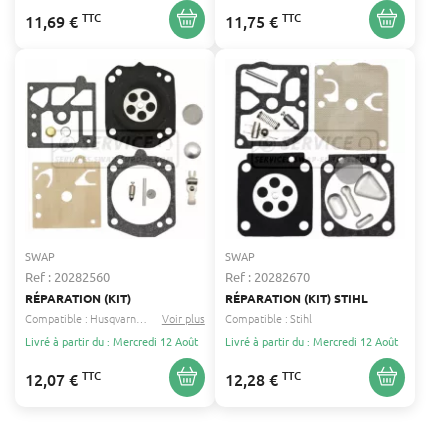
TTC
TTC
11,69 €
11,75 €
SWAP
SWAP
Ref : 20282560
Ref : 20282670
RÉPARATION (KIT)
RÉPARATION (KIT) STIHL
Compatible :
Husqvarna
Dolmar
Voir plus
...
Compatible :
Stihl
Livré à partir du : Mercredi 12 Août
Livré à partir du : Mercredi 12 Août
TTC
TTC
12,07 €
12,28 €