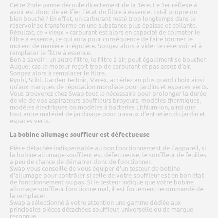
Cette 2nde panne découle directement de la 1ère. Le 1er réflexe à
avoir est donc de vérifier l’état du filtre à essence. Est-il propre ou
bien bouché ? En effet, un carburant resté trop longtemps dans le
réservoir se transforme en une substance plus épaisse et collante.
Résultat, ce « vieux » carburant est alors en capacité de colmater le
filtre à essence, ce qui aura pour conséquence de faire tourner le
moteur de manière irrégulière. Songez alors à vider le réservoir et à
remplacer le filtre à essence.
Bon à savoir : un autre filtre, le filtre à air, peut également se boucher.
Auquel cas le moteur reçoit trop de carburant et pas assez d’air.
Songez alors à remplacer le filtre.
Ryobi, Stihl, Garden Technic, Varex, accédez au plus grand choix ainsi
qu’aux marques de réputation mondiale pour jardins et espaces verts.
Vous trouverez chez Swap tout le nécessaire pour prolonger la durée
de vie de vos aspirateurs souffleurs broyeurs, modèles thermiques,
modèles électriques ou modèles à batteries Lithium-ion, ainsi que
tout autre matériel de jardinage pour travaux d’entretien du jardin et
espaces verts.
La bobine allumage souffleur est défectueuse
Pièce détachée indispensable au bon fonctionnement de l’appareil, si
la bobine allumage souffleur est défectueuse, le souffleur de feuilles
a peu de chance de démarrer donc de fonctionner.
Swap vous conseille de vous équiper d’un testeur de bobine
d’allumage pour contrôler si celle de votre souffleur est en bon état
de fonctionnement ou pas. Si le testeur indique que votre bobine
allumage souffleur fonctionne mal, il est fortement recommandé de
la remplacer.
Swap a sélectionné à votre attention une gamme dédiée aux
principales pièces détachées souffleur, universelle ou de marque
reconnue.