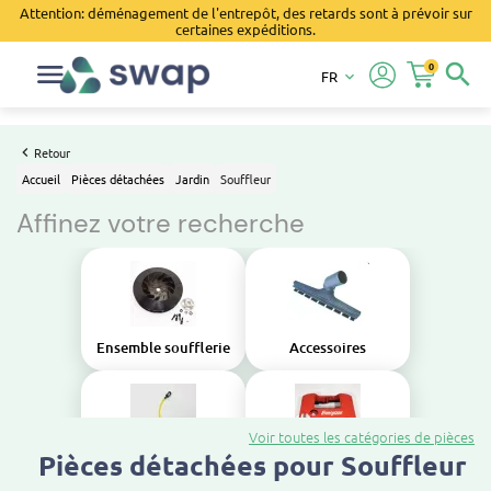
Attention: déménagement de l'entrepôt, des retards sont à prévoir sur
certaines expéditions.
0
search
FR
keyboard_arrow_down
Retour
Accueil
Pièces détachées
Jardin
Souffleur
Affinez votre recherche
Ensemble soufflerie
Accessoires
Voir toutes les catégories de pièces
Pièces détachées pour Souffleur
Alimentation en carburant
Carrosserie