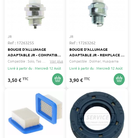
JR
JR
Ref : 17263255
Ref : 17263262
BOUGIE D'ALLUMAGE
BOUGIE D'ALLUMAGE
ADAPTABLE JR - COMPATIBLE
ADAPTABLE JR - REMPLACE :
CHAMPION RCJ8, NGK BMR6A,
CHAMPION CJ6 - NGK BM7A -
Compatible :
Solo
Tas tanaka
Voir plus
...
Compatible :
Dolmar
Husqvarna
BOSCH WSR8E, TORCH L6RC
BOSCH WS7E - TORCH L7C -
Livré à partir du : Mercredi 12 Août
Livré à partir du : Mercredi 12 Août
DENSO W22MUS - MOTEURS
TECUMSEH ANCIENS
TTC
TTC
3,50 €
3,90 €
MODÈLES