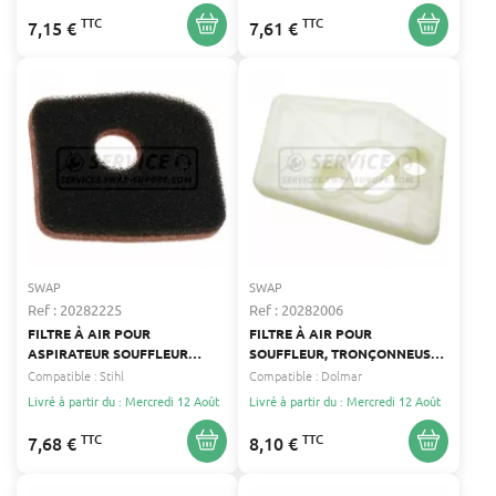
TAILLE-HAIE, TRONÇONNEUSE
TTC
TTC
7,15 €
7,61 €
ECHO ECHO
SWAP
SWAP
Ref : 20282225
Ref : 20282006
FILTRE À AIR POUR
FILTRE À AIR POUR
ASPIRATEUR SOUFFLEUR
SOUFFLEUR, TRONÇONNEUSE
BROYEUR, AUTRES,
DOLMAR DOLMAR
Compatible :
Stihl
Compatible :
Dolmar
SOUFFLEUR, TRONÇONNEUSE
Livré à partir du : Mercredi 12 Août
Livré à partir du : Mercredi 12 Août
STIHL STIHL
TTC
TTC
7,68 €
8,10 €