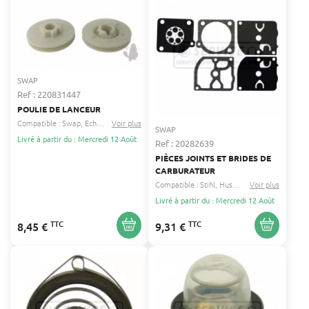
SWAP
Ref : 220831447
POULIE DE LANCEUR
Compatible :
Swap
Echo
...
Voir plus
SWAP
Livré à partir du : Mercredi 12 Août
Ref : 20282639
PIÈCES JOINTS ET BRIDES DE
CARBURATEUR
Compatible :
Stihl
Husqvarna
Voir plus
...
Livré à partir du : Mercredi 12 Août
TTC
TTC
8,45 €
9,31 €