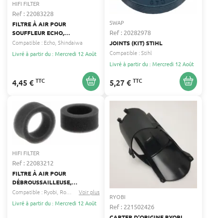
HIFI FILTER
Ref : 22083228
SWAP
FILTRE À AIR POUR
Ref : 20282978
SOUFFLEUR ECHO,
SHINDAIWA HIFI FILTER A226-
Compatible :
Echo
Shindaiwa
JOINTS (KIT) STIHL
000032
Compatible :
Stihl
Livré à partir du : Mercredi 12 Août
Livré à partir du : Mercredi 12 Août
TTC
TTC
4,45 €
5,27 €
HIFI FILTER
Ref : 22083212
FILTRE À AIR POUR
DÉBROUSSAILLEUSE,
SOUFFLEUR MAKITA, ROBIN,
Compatible :
Ryobi
Robin
...
Voir plus
RYOBI
RYOBI HIFI FILTER 541-35009-
Livré à partir du : Mercredi 12 Août
Ref : 221502426
00
CARTER D'ORIGINE RYOBI