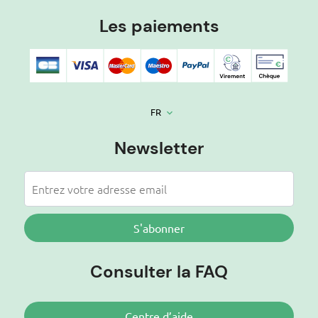
Les paiements
FR
keyboard_arrow_down
Newsletter
S'abonner
Consulter la FAQ
Centre d’aide