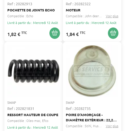
Ref : 20282913
Ref : 20282322
POCHETTE DE JOINTS ECHO
MOTEUR
Compatible :
Echo
Compatible :
John deere
Echo
Voir plus
...
Livré à partir du : Mercredi 12 Août
Livré à partir du : Mercredi 12 Août
TTC
TTC
1,82 €
1,84 €
SWAP
SWAP
Ref : 202821831
Ref : 20282735
RESSORT HAUTEUR DE COUPE
POIRE D'AMORÇAGE -
DIAMÈTRE EXTÉRIEUR : 22,2
Compatible :
Oleo mac
Efco
MM - COMPATIBLE ZAMA
Compatible :
Stihl
Husqvarna
Voir plus
...
Livré à partir du : Mercredi 12 Août