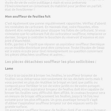
durée de vie de votre outillage à main et vous préservez
l’Environnement en conservant du matériel pour jardiner en parfait
état de fonctionner !
Mon souffleur de feuilles fuit
C’est également une panne régulièrement rapportée. Vérifiez d’abord
les conduites de carburant. En mauvais état, voire fissurées, elles
doivent être remplacées pour stopper les fuites de carburant. Si vous
constatez que le carburant fuit du carburateur souffleur, remplacez ce
dernier. Songez à contrôler le bouchon du réservoir d’essence et son
joint d’étanchéité.
Enfin, gardez à l’esprit que réparer un aspirateur souffleur thermique
ou un modèle électrique peut être complexe. Toute l’équipe de Swap
est à votre écoute pour tout renseignement ou question concernant
les pièces détachées souffleur et autres…
Les pièces détachées souffleur les plus sollicitées :
Lame
Grâce à sa capacité à broyer les feuilles, le souffleur broyeur de
feuilles vous débarrasse non seulement de ces déchets verts mais il
vous permet en plus de réutiliser le broyat en tant que paillis ou
compost pour fertiliser le sol de votre jardin ou de votre potager.
À cet effet, votre aspirateur broyeur de feuilles doit être capable de
broyer les feuilles sans difficulté. Bien affûté, le couteau broyeur sera
en mesure de broyer efficacement les feuilles, jusqu’à 16 fois leur
volume pour les plus efficaces. Un gros avantage lorsqu’il s’agit
d’utiliser l’aspirateur souffleur broyeur sur des espaces verts de
grande surface.
Un aspirateur souffleur broyeur de feuilles doté d’un couteau broyeur