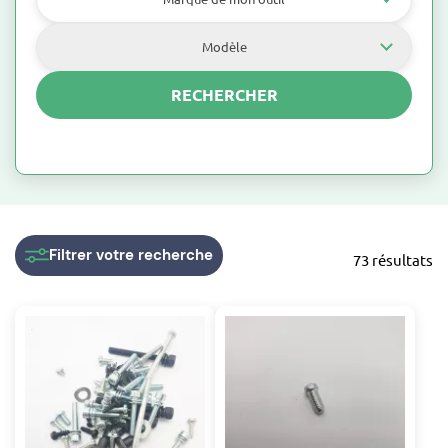
Bénéficiez de solutions durables et fiables pour vos
besoins en entretien de haies et de buissons.
Modèle
Chez Swap, nous mettons à votre disposition les
RECHERCHER
pièces nécessaires pour maintenir votre taille-
haie en parfait état de fonctionnement
, que ce
soit pour des travaux d'élagage professionnels ou
pour l'entretien de votre jardin à domicile
Filtrer
votre recherche
73 résultats