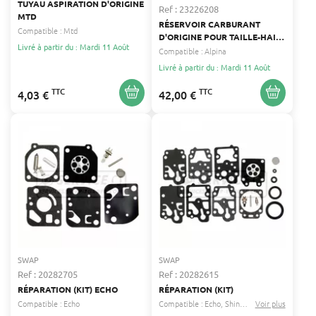
TUYAU ASPIRATION D'ORIGINE
Ref : 23226208
MTD
RÉSERVOIR CARBURANT
Compatible :
Mtd
D'ORIGINE POUR TAILLE-HAIE
Livré à partir du : Mardi 11 Août
ALPINA
Compatible :
Alpina
Livré à partir du : Mardi 11 Août
TTC
TTC
4,03 €
42,00 €
SWAP
SWAP
Ref : 20282705
Ref : 20282615
RÉPARATION (KIT) ECHO
RÉPARATION (KIT)
Compatible :
Echo
Compatible :
Echo
Shindaiwa
Voir plus
...