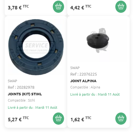
TTC
TTC
3,78 €
4,42 €
SWAP
Ref : 22076225
SWAP
JOINT ALPINA
Ref : 20282978
Compatible :
Alpina
JOINTS (KIT) STIHL
Livré à partir du : Mardi 11 Août
Compatible :
Stihl
Livré à partir du : Mardi 11 Août
TTC
TTC
5,27 €
1,62 €