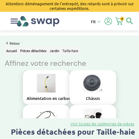
Attention: déménagement de l'entrepôt, des retards sont à prévoir sur
certaines expéditions.
0
search
FR
keyboard_arrow_down
Retour
Accueil
Pièces détachées
Jardin
Taille-haie
Affinez votre recherche
Alimentation en carburant
Châssis
Voir toutes les catégories de pièces
Pièces détachées pour Taille-haie
Composants électriques
Corps de pompe