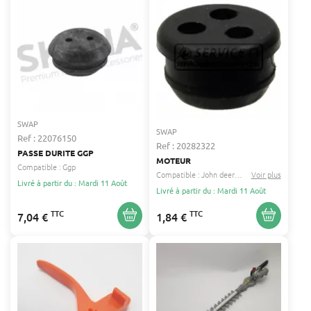
SWAP
SWAP
Ref : 22076150
Ref : 20282322
PASSE DURITE GGP
MOTEUR
Compatible :
Ggp
Compatible :
John deere
Echo
Voir plus
...
Livré à partir du : Mardi 11 Août
Livré à partir du : Mardi 11 Août
TTC
TTC
7,04 €
1,84 €