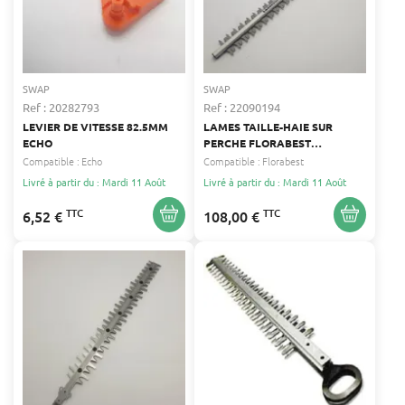
SWAP
SWAP
Ref : 20282793
Ref : 22090194
LEVIER DE VITESSE 82.5MM
LAMES TAILLE-HAIE SUR
ECHO
PERCHE FLORABEST
FLORABEST
Compatible :
Echo
Compatible :
Florabest
Livré à partir du : Mardi 11 Août
Livré à partir du : Mardi 11 Août
TTC
TTC
6,52 €
108,00 €