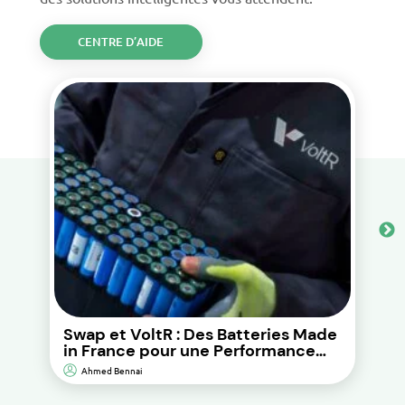
CENTRE D’AIDE
Swap et VoltR : Des Batteries Made
in France pour une Performance
Durable et d’Impact
Ahmed Bennai
Environnemental Réduit.