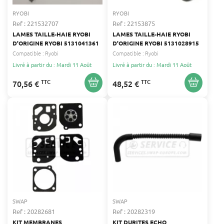
RYOBI
RYOBI
Ref : 221532707
Ref : 22153875
LAMES TAILLE-HAIE RYOBI
LAMES TAILLE-HAIE RYOBI
D'ORIGINE RYOBI 5131041361
D'ORIGINE RYOBI 5131028915
Compatible :
Ryobi
Compatible :
Ryobi
Livré à partir du : Mardi 11 Août
Livré à partir du : Mardi 11 Août
TTC
TTC
70,56 €
48,52 €
SWAP
SWAP
Ref : 20282681
Ref : 20282319
KIT MEMBRANES
KIT DURITES ECHO