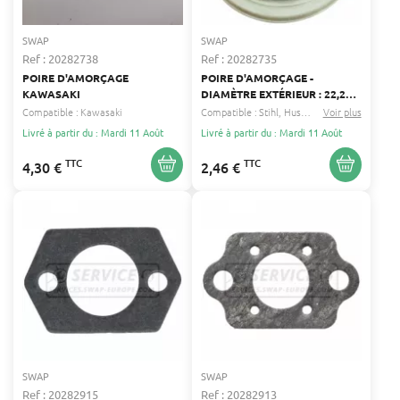
SWAP
SWAP
Ref : 20282738
Ref : 20282735
POIRE D'AMORÇAGE
POIRE D'AMORÇAGE -
KAWASAKI
DIAMÈTRE EXTÉRIEUR : 22,2
MM - COMPATIBLE ZAMA
Compatible :
Kawasaki
Compatible :
Stihl
Husqvarna
Voir plus
...
Livré à partir du : Mardi 11 Août
Livré à partir du : Mardi 11 Août
TTC
TTC
4,30 €
2,46 €
SWAP
SWAP
Ref : 20282915
Ref : 20282913