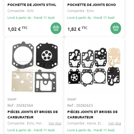
POCHETTE DE JOINTS STIHL
POCHETTE DE JOINTS ECHO
Compatible :
Stihl
Compatible :
Echo
Livré à partir du : Mardi 11 Août
Livré à partir du : Mardi 11 Août
TTC
TTC
1,02 €
1,82 €
SWAP
SWAP
Ref : 20282564
Ref : 20282623
PIÈCES JOINTS ET BRIDES DE
PIÈCES JOINTS ET BRIDES DE
CARBURATEUR
CARBURATEUR
Compatible :
Echo
Honda
...
Voir plus
Compatible :
Alpina
Echo
...
Voir plus
Livré à partir du : Mardi 11 Août
Livré à partir du : Mardi 11 Août