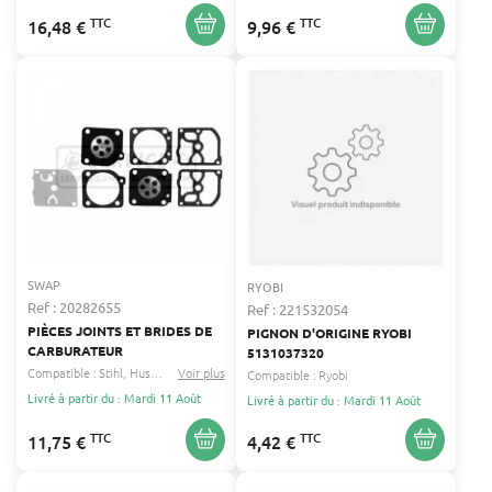
TTC
TTC
16,48 €
9,96 €
SWAP
RYOBI
Ref : 20282655
Ref : 221532054
PIÈCES JOINTS ET BRIDES DE
PIGNON D'ORIGINE RYOBI
CARBURATEUR
5131037320
Compatible :
Stihl
Husqvarna
Voir plus
...
Compatible :
Ryobi
Livré à partir du : Mardi 11 Août
Livré à partir du : Mardi 11 Août
TTC
TTC
11,75 €
4,42 €