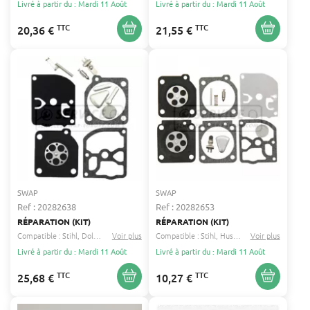
Livré à partir du : Mardi 11 Août
Livré à partir du : Mardi 11 Août
TTC
TTC
20,36 €
21,55 €
SWAP
SWAP
Ref : 20282638
Ref : 20282653
RÉPARATION (KIT)
RÉPARATION (KIT)
Compatible :
Stihl
Dolmar
...
Voir plus
Compatible :
Stihl
Husqvarna
Voir plus
...
Livré à partir du : Mardi 11 Août
Livré à partir du : Mardi 11 Août
TTC
TTC
25,68 €
10,27 €