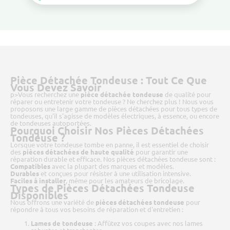
Environnemental Réduit.
Pièce Détachée Tondeuse : Tout Ce Que
Vous Devez Savoir
p>Vous recherchez une
pièce détachée tondeuse
de qualité pour
réparer ou entretenir votre tondeuse ? Ne cherchez plus ! Nous vous
proposons une large gamme de pièces détachées pour tous types de
tondeuses, qu'il s'agisse de modèles électriques, à essence, ou encore
de tondeuses autoportées.
Pourquoi Choisir Nos Pièces Détachées
Tondeuse ?
Lorsque votre tondeuse tombe en panne, il est essentiel de choisir
des
pièces détachées de haute qualité
pour garantir une
réparation durable et efficace. Nos pièces détachées tondeuse sont :
Compatibles
avec la plupart des marques et modèles.
Durables
et conçues pour résister à une utilisation intensive.
Faciles à installer
, même pour les amateurs de bricolage.
Types de Pièces Détachées Tondeuse
Disponibles
Nous offrons une variété de
pièces détachées tondeuse
pour
répondre à tous vos besoins de réparation et d'entretien :
Lames de tondeuse
: Affûtez vos coupes avec nos lames