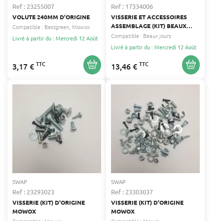
Ref : 23255007
Ref : 17334006
VOLUTE 240MM D'ORIGINE
VISSERIE ET ACCESSOIRES
ASSEMBLAGE (KIT) BEAUX
Compatible :
Bestgreen
Mowox
JOURS
Compatible :
Beaux jours
Livré à partir du : Mercredi 12 Août
Livré à partir du : Mercredi 12 Août
TTC
TTC
3,17 €
13,46 €
SWAP
SWAP
Ref : 23293023
Ref : 23303037
VISSERIE (KIT) D'ORIGINE
VISSERIE (KIT) D'ORIGINE
MOWOX
MOWOX