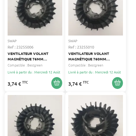
SWAP
SWAP
Ref : 23255006
Ref : 23255010
VENTILATEUR VOLANT
VENTILATEUR VOLANT
MAGNÉTIQUE 76MM
MAGNÉTIQUE 760MM
D'ORIGINE BESTGREEN
D'ORIGINE BESTGREEN
Compatible :
Bestgreen
Compatible :
Bestgreen
Livré à partir du : Mercredi 12 Août
Livré à partir du : Mercredi 12 Août
TTC
TTC
3,74 €
3,74 €