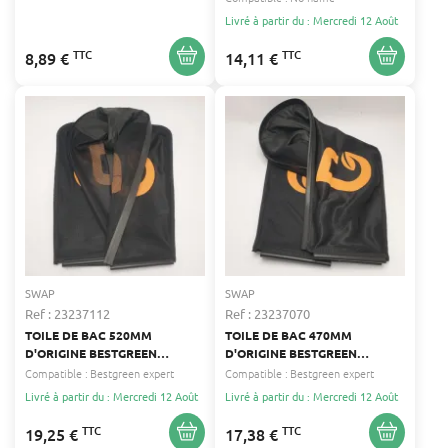
Livré à partir du : Mercredi 12 Août
TTC
TTC
8,89 €
14,11 €
SWAP
SWAP
Ref : 23237112
Ref : 23237070
TOILE DE BAC 520MM
TOILE DE BAC 470MM
D'ORIGINE BESTGREEN
D'ORIGINE BESTGREEN
EXPERT
EXPERT
Compatible :
Bestgreen expert
Compatible :
Bestgreen expert
Livré à partir du : Mercredi 12 Août
Livré à partir du : Mercredi 12 Août
TTC
TTC
19,25 €
17,38 €