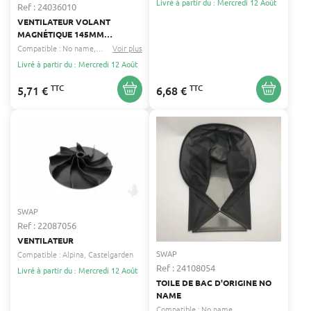
Livré à partir du : Mercredi 12 Août
Ref : 24036010
VENTILATEUR VOLANT
MAGNÉTIQUE 145MM
D'ORIGINE
Compatible :
No name
Mowox
Voir plus
...
Livré à partir du : Mercredi 12 Août
TTC
TTC
5,71 €
6,68 €
SWAP
Ref : 22087056
VENTILATEUR
SWAP
Compatible :
Alpina
Castelgarden
Ref : 24108054
Livré à partir du : Mercredi 12 Août
TOILE DE BAC D'ORIGINE NO
NAME
Compatible :
No name