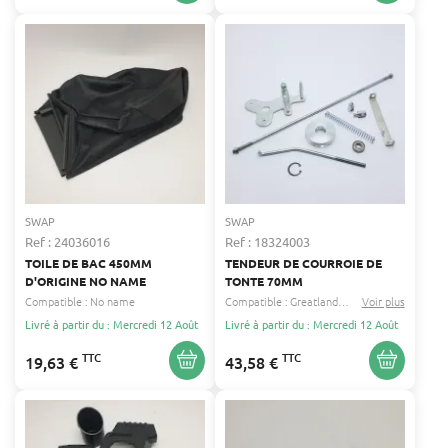
SWAP
SWAP
Ref : 24036016
Ref : 18324003
TOILE DE BAC 450MM
TENDEUR DE COURROIE DE
D'ORIGINE NO NAME
TONTE 70MM
Compatible :
No name
Compatible :
Greatland
Racing
Voir plus
...
Livré à partir du : Mercredi 12 Août
Livré à partir du : Mercredi 12 Août
TTC
TTC
19,63 €
43,58 €