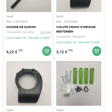
SWAP
SWAP
Ref : 23237079
Ref : 23255030
MOUSSE DE GUIDON
VOLUTE 240MM D'ORIGINE
BESTGREEN
Compatible :
No name
Bestgreen expert
Voir plus
...
Compatible :
Bestgreen
Livré à partir du : Mercredi 12 Août
Livré à partir du : Mercredi 12 Août
TTC
TTC
4,22 €
3,12 €
SWAP
SWAP