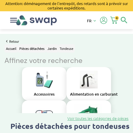
Attention: déménagement de l'entrepôt, des retards sont à prévoir sur
certaines expéditions.
0
search
FR
keyboard_arrow_down
Retour
Accueil
Pièces détachées
Jardin
Tondeuse
Affinez votre recherche
Accessoires
Alimentation en carburant
Voir toutes les catégories de pièces
Pièces détachées pour tondeuses
Transmission
Carrosserie