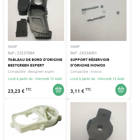
SWAP
SWAP
Ref : 23237084
Ref : 24334001
TABLEAU DE BORD D'ORIGINE
SUPPORT RÉSERVOIR
BESTGREEN EXPERT
D'ORIGINE MOWOX
Compatible :
Bestgreen expert
Compatible :
Mowox
Livré à partir du : Mercredi 12 Août
Livré à partir du : Mercredi 12 Août
TTC
TTC
23,23 €
3,11 €