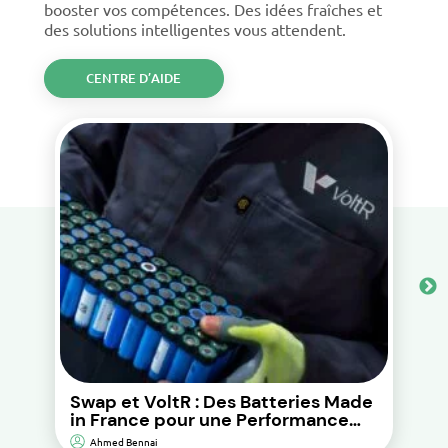
booster vos compétences. Des idées fraîches et
des solutions intelligentes vous attendent.
CENTRE D’AIDE
Swap et VoltR : Des Batteries Made
in France pour une Performance
Durable et d’Impact
Ahmed Bennai