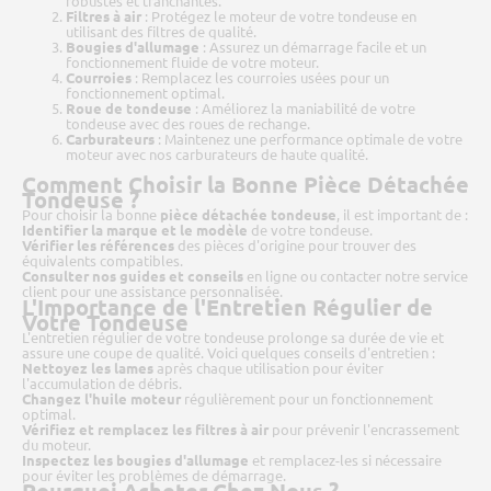
robustes et tranchantes.
Filtres à air
: Protégez le moteur de votre tondeuse en
utilisant des filtres de qualité.
Bougies d'allumage
: Assurez un démarrage facile et un
fonctionnement fluide de votre moteur.
Courroies
: Remplacez les courroies usées pour un
fonctionnement optimal.
Roue de tondeuse
: Améliorez la maniabilité de votre
tondeuse avec des roues de rechange.
Carburateurs
: Maintenez une performance optimale de votre
moteur avec nos carburateurs de haute qualité.
Comment Choisir la Bonne Pièce Détachée
Tondeuse ?
Pour choisir la bonne
pièce détachée tondeuse
, il est important de :
Identifier la marque et le modèle
de votre tondeuse.
Vérifier les références
des pièces d'origine pour trouver des
équivalents compatibles.
Consulter nos guides et conseils
en ligne ou contacter notre service
client pour une assistance personnalisée.
L'Importance de l'Entretien Régulier de
Votre Tondeuse
L'entretien régulier de votre tondeuse prolonge sa durée de vie et
assure une coupe de qualité. Voici quelques conseils d'entretien :
Nettoyez les lames
après chaque utilisation pour éviter
l'accumulation de débris.
Changez l'huile moteur
régulièrement pour un fonctionnement
optimal.
Vérifiez et remplacez les filtres à air
pour prévenir l'encrassement
du moteur.
Inspectez les bougies d'allumage
et remplacez-les si nécessaire
pour éviter les problèmes de démarrage.
Pourquoi Acheter Chez Nous ?