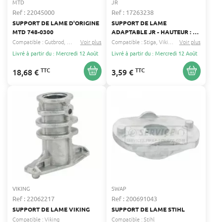
MTD
JR
Ref : 22045000
Ref : 17263238
SUPPORT DE LAME D'ORIGINE
SUPPORT DE LAME
MTD 748-0300
ADAPTABLE JR - HAUTEUR : 36
MM - REMPLACE ORIGINE :
Compatible :
Gutbrod
Columbia
Voir plus
...
Compatible :
Stiga
Viking
...
Voir plus
125463200/0, 25463200/0,
Livré à partir du : Mercredi 12 Août
Livré à partir du : Mercredi 12 Août
80225-Y09-003
TTC
TTC
18,68 €
3,59 €
VIKING
SWAP
Ref : 22062217
Ref : 200691043
SUPPORT DE LAME VIKING
SUPPORT DE LAME STIHL
Compatible :
Viking
Compatible :
Stihl