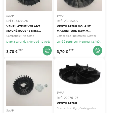
SWAP
SWAP
Ref : 23327026
Ref : 23255029
VENTILATEUR VOLANT
VENTILATEUR VOLANT
MAGNÉTIQUE 151MM
MAGNÉTIQUE 150MM
D'ORIGINE NO NAME
D'ORIGINE
Compatible :
No name
Compatible :
Bestgreen
Mowox
Livré à partir du : Mercredi 12 Août
Livré à partir du : Mercredi 12 Août
TTC
TTC
3,70 €
3,70 €
SWAP
Ref : 22076197
VENTILATEUR
Compatible :
Ggp
Castelgarden
SWAP