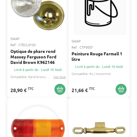
SWAP
SWAP
Ref : CTECL0120
Ref : CTP0007
Optique de phare rond
Peinture Rouge Farmall 1
Massey Ferguson Ford
litre
David Brown K962146
Livré à partir du : Lundi 10 Août
Livré à partir du : Lundi 10 Août
Compatible :
Ihc / mccormick
Compatible :
David brown
Ford / fordson
Voir plus
...
TTC
TTC
28,90 €
21,66 €