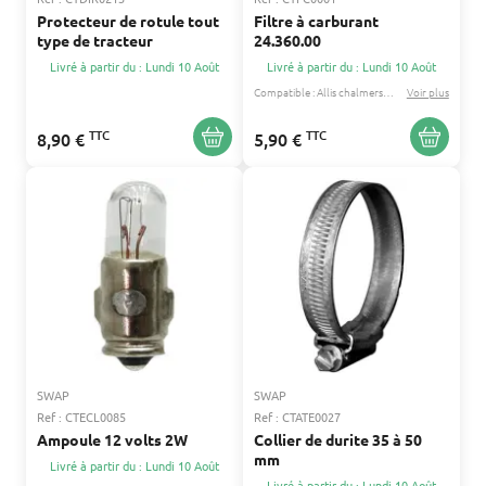
Protecteur de rotule tout
Filtre à carburant
type de tracteur
24.360.00
Livré à partir du : Lundi 10 Août
Livré à partir du : Lundi 10 Août
Compatible :
Allis chalmers
David brown
Voir plus
...
TTC
TTC
8,90 €
5,90 €
SWAP
SWAP
Ref : CTECL0085
Ref : CTATE0027
Ampoule 12 volts 2W
Collier de durite 35 à 50
mm
Livré à partir du : Lundi 10 Août
Livré à partir du : Lundi 10 Août