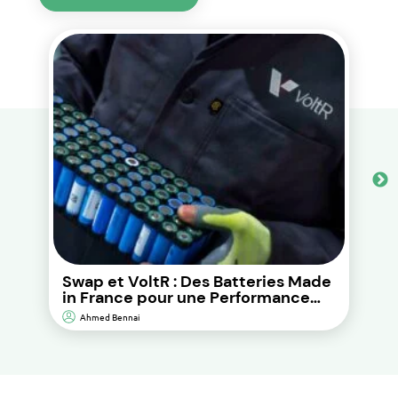
Swap et VoltR : Des Batteries Made
in France pour une Performance
Durable et d’Impact
Ahmed Bennai
Environnemental Réduit.