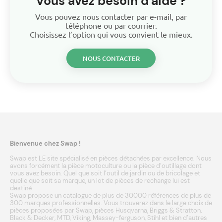
Vous avez besoin d'aide ?
Vous pouvez nous contacter par e-mail, par
téléphone ou par courrier.
Choisissez l’option qui vous convient le mieux.
NOUS CONTACTER
Bienvenue chez Swap !
Swap est LE site spécialisé en pièces détachées par excellence. Nous
avons forcément la pièce motoculture ou la pièce d’outillage dont
vous avez besoin. Quel que soit l’outil de jardin ou de bricolage et
quelle que soit sa marque, un lot de pièces de rechange lui est
destiné.
Swap propose un catalogue de plus de 30000 références de plus de
300 marques professionnelles. Vous trouverez dans le large choix de
pièces proposées par Swap, pièces
Husqvarna
,
Briggs & Stratton
,
Black & Decker
,
MTD
,
Viking
,
Massey-ferguson
,
Stihl
et bien d’autres