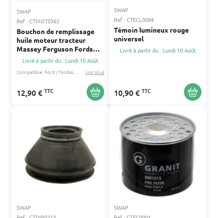
SWAP
SWAP
Ref : CTECL0084
Ref : CTMOT0362
Témoin lumineux rouge
Bouchon de remplissage
universel
huile moteur tracteur
Massey Ferguson Fordson
Livré à partir du : Lundi 10 Août
734962M91
Livré à partir du : Lundi 10 Août
Compatible :
Ford / fordson
Landini
Voir plus
...
TTC
TTC
12,90 €
10,90 €
SWAP
SWAP
Ref : CTDIR0213
Ref : CTFC0001