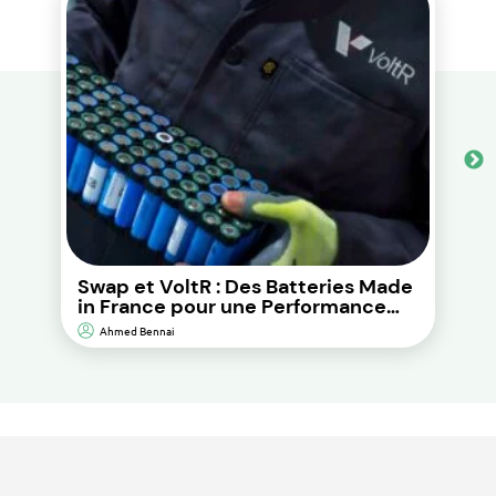
Swap et VoltR : Des Batteries Made
in France pour une Performance
Durable et d’Impact
Ahmed Bennai
Environnemental Réduit.