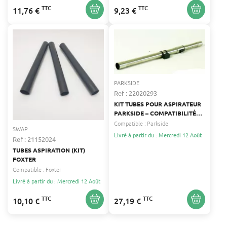
TTC
TTC
11,76 €
9,23 €
PARKSIDE
Ref : 22020293
KIT TUBES POUR ASPIRATEUR
PARKSIDE – COMPATIBILITÉ
UNIVERSELLE, INSTALLATION
Compatible :
Parkside
SWAP
FACILE
Livré à partir du : Mercredi 12 Août
Ref : 21152024
TUBES ASPIRATION (KIT)
FOXTER
Compatible :
Foxter
Livré à partir du : Mercredi 12 Août
TTC
TTC
10,10 €
27,19 €