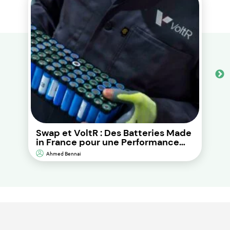
Swap et VoltR : Des Batteries Made
in France pour une Performance
Durable et d’Impact
Ahmed Bennai
Environnemental Réduit.