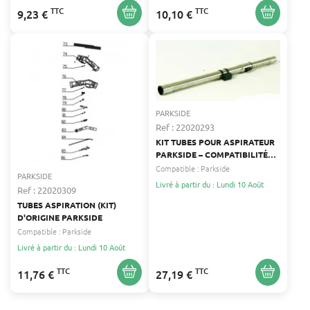
TTC
TTC
9,23 €
10,10 €
PARKSIDE
Ref : 22020293
KIT TUBES POUR ASPIRATEUR
PARKSIDE – COMPATIBILITÉ
UNIVERSELLE, INSTALLATION
Compatible :
Parkside
PARKSIDE
FACILE
Livré à partir du : Lundi 10 Août
Ref : 22020309
TUBES ASPIRATION (KIT)
D'ORIGINE PARKSIDE
Compatible :
Parkside
Livré à partir du : Lundi 10 Août
TTC
TTC
11,76 €
27,19 €