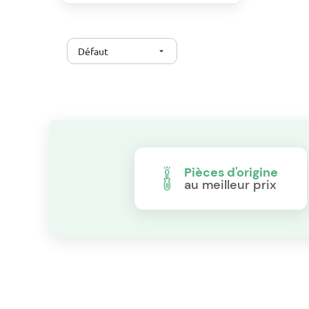
Défaut
arrow_drop_down
Pièces d'origine
au meilleur prix