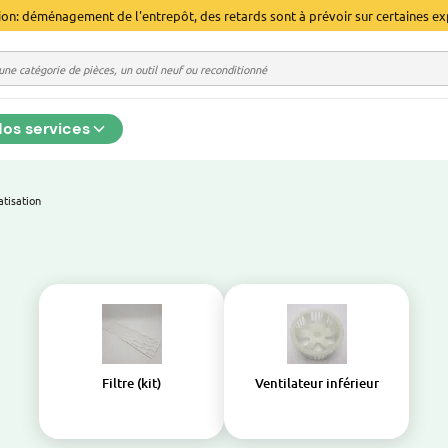
ion: déménagement de l'entrepôt, des retards sont à prévoir sur certaines ex
os services
atisation
Filtre (kit)
Ventilateur inférieur