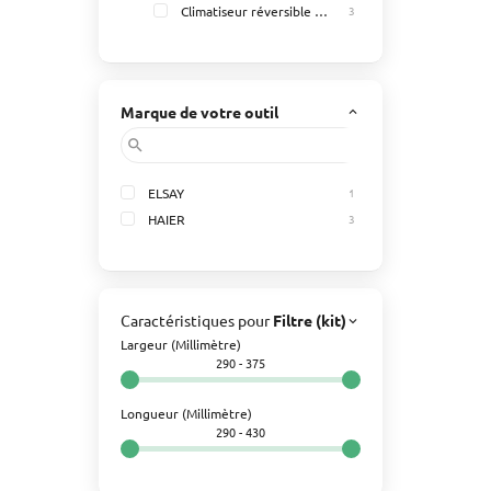
Climatiseur réversible monosplit
3
Marque de votre outil
keyboard_arrow_up
search
ELSAY
1
HAIER
3
Caractéristiques pour
Filtre (kit)
Climatisation
keyboard_arrow_up
Largeur (Millimètre)
290 - 375
Longueur (Millimètre)
290 - 430