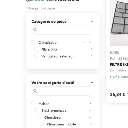
Filtrer parmi 4 pièces
Catégorie de pièce
keyboard_arrow_up
search
Climatisation
4
expand_less
Filtre (kit)
3
HAIER
Ventilateur inférieur
1
Ref : 2218
FILTRE (K
Compatible :
Livré à parti
Votre catégorie d'outil
keyboard_arrow_up
search
25,84 €
Maison
expand_less
Electro-ménager
expand_less
Climatiseur
expand_less
Climatiseur mobile
1