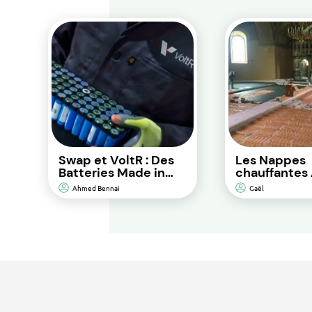
Swap et VoltR : Des
Les Nappes
Batteries Made in
chauffantes 
France pour une
solution de
Ahmed Bennai
Gaël
Performance
chauffage au
Durable et d’Impact
pour une eff
Environnemental
énergétique
Réduit.