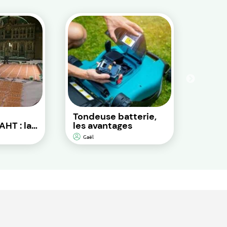
Tondeuse batterie,
Les b
AHT : la
les avantages
d’all
motoc
Gaël
Gaël
 sol
icacité