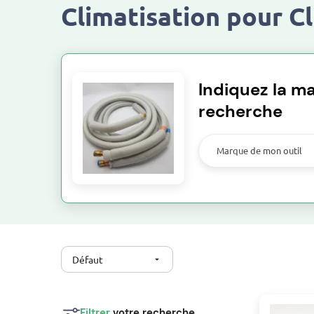
Climatisation pour C
Indiquez la ma
recherche
Marque de mon outil
Défaut
arrow_drop_down
Filtrer
votre recherche