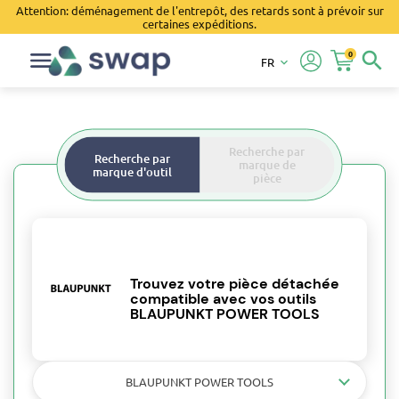
Attention: déménagement de l'entrepôt, des retards sont à prévoir sur
certaines expéditions.
0
search
FR
keyboard_arrow_down
Recherche par
Recherche par
marque de
marque d'outil
pièce
Trouvez votre pièce détachée
compatible avec vos outils
BLAUPUNKT POWER TOOLS
BLAUPUNKT POWER TOOLS