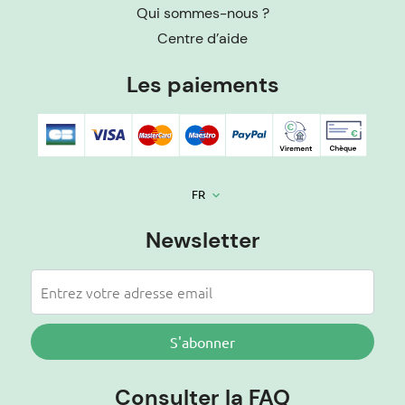
Qui sommes-nous ?
Centre d’aide
Les paiements
FR
keyboard_arrow_down
Newsletter
S'abonner
Consulter la FAQ