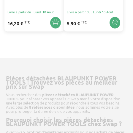
LONGUEUR : 215 M
Livré à partir du : Lundi 10 Août
Livré à partir du : Lundi 10 Août
TTC
TTC
16,20 €
5,90 €
Pièces détachées BLAUPUNKT POWER
TOOLS : Trouvez vos pièces au meilleur
prix sur Swap
Vous recherchez des
pièces détachées BLAUPUNKT POWER
TOOLS
pour réparer vos appareils ? Swap met à votre disposition
une large sélection de produits pour répondre à tous vos besoins.
Avec plus de
8 références disponibles
, nous sommes votre allié
pour prolonger la durée de vie de vos appareils.
Pourquoi choisir les pièces détachées
BLAUPUNKT POWER TOOLS chez Swap ?
Avec Swap, profitez d’avantages exclusifs pour vos achats de pièces