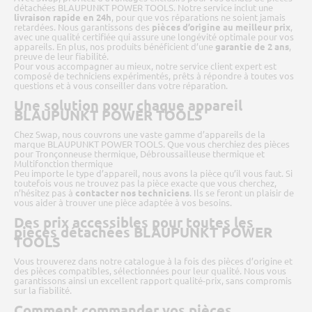
détachées BLAUPUNKT POWER TOOLS. Notre service inclut une
livraison rapide en 24h
, pour que vos réparations ne soient jamais
retardées. Nous garantissons des
pièces d’origine au meilleur prix
,
avec une qualité certifiée qui assure une longévité optimale pour vos
appareils. En plus, nos produits bénéficient d’une
garantie de 2 ans
,
preuve de leur fiabilité.
Pour vous accompagner au mieux, notre service client expert est
composé de techniciens expérimentés, prêts à répondre à toutes vos
questions et à vous conseiller dans votre réparation.
Une solution pour chaque appareil
BLAUPUNKT POWER TOOLS
Chez Swap, nous couvrons une vaste gamme d’appareils de la
marque BLAUPUNKT POWER TOOLS. Que vous cherchiez des pièces
pour Tronçonneuse thermique, Débroussailleuse thermique et
Multifonction thermique
Peu importe le type d’appareil, nous avons la pièce qu’il vous faut. Si
toutefois vous ne trouvez pas la pièce exacte que vous cherchez,
n’hésitez pas à
contacter nos techniciens
. Ils se feront un plaisir de
vous aider à trouver une pièce adaptée à vos besoins.
Des prix accessibles pour toutes les
pièces détachées BLAUPUNKT POWER
TOOLS
Vous trouverez dans notre catalogue à la fois des pièces d’origine et
des pièces compatibles, sélectionnées pour leur qualité. Nous vous
garantissons ainsi un excellent rapport qualité-prix, sans compromis
sur la fiabilité.
Comment commander vos pièces