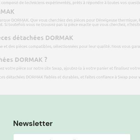
 composé de techniciens expérimentés, prêts à répondre à toutes vos questio
ORMAK
arque DORMAK. Que vous cherchiez des pièces pour Déneigeuse thermique, 
ut. Si toutefois vous ne trouvez pas la pièce exacte que vous cherchez, n’hési
 pièces détachées DORMAK
ne et des pièces compatibles, sélectionnées pour leur qualité. Nous vous gara
chées DORMAK ?
z votre pièce sur notre site
Swap
, ajoutez-la à votre panier et finalisez vo
ièces détachées DORMAK fiables et durables, et faites confiance à Swap pour
Newsletter