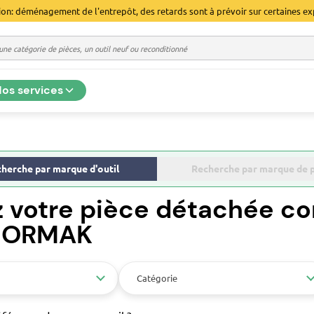
ion: déménagement de l'entrepôt, des retards sont à prévoir sur certaines ex
os services
herche par marque d'outil
Recherche par marque de 
z votre pièce détachée co
 DORMAK
Catégorie