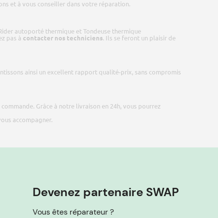
ns et à vous conseiller dans votre réparation.
Rider autoporté thermique et Tondeuse thermique
tez pas à
contacter nos techniciens
. Ils se feront un plaisir de
ntissons ainsi un excellent rapport qualité-prix, sans compromis
tre commande. Grâce à notre livraison en 24h, vous pourrez
 vous accompagner.
Devenez partenaire SWAP
Vous êtes réparateur ?