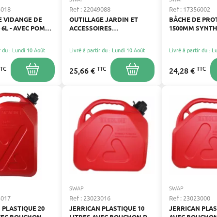
3018
Ref : 22049088
Ref : 17356002
E VIDANGE DE
OUTILLAGE JARDIN ET
BÂCHE DE PRO
 6L - AVEC POMPE
ACCESSOIRES
1500MM SYNTH
E ET
AUTOPORTÉES
IRES
r du : Lundi 10 Août
Livré à partir du : Lundi 10 Août
Livré à partir du : 
TTC
TTC
TTC
25,66 €
24,28 €
SWAP
SWAP
3017
Ref : 23023016
Ref : 23023000
 PLASTIQUE 20
JERRICAN PLASTIQUE 10
JERRICAN PLAS
VEC BOUCHON
LITRES AVEC BOUCHON DE
AVEC BOUCHON