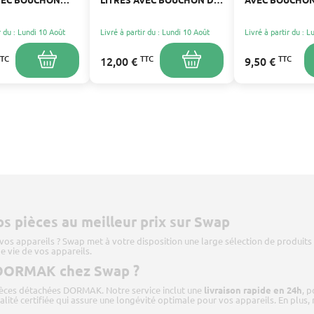
SÉCURITÉ
POUR CARBUR
r du : Lundi 10 Août
Livré à partir du : Lundi 10 Août
Livré à partir du : 
TTC
TTC
TTC
12,00 €
9,50 €
 pièces au meilleur prix sur Swap
vos appareils ? Swap met à votre disposition une large sélection de produit
e vie de vos appareils.
s DORMAK chez Swap ?
ièces détachées DORMAK. Notre service inclut une
livraison rapide en 24h
, 
alité certifiée qui assure une longévité optimale pour vos appareils. En plus,