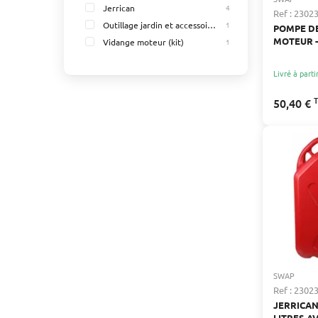
Jerrican
4
Ref : 2302
Outillage jardin et accessoires autoportées
1
POMPE D
MOTEUR -
Vidange moteur (kit)
1
MANUELL
ACCESSO
Livré à parti
50,40 €
SWAP
Ref : 2302
JERRICAN
LITRES A