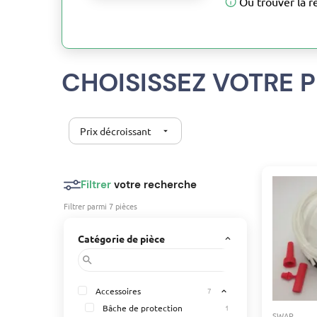
Où trouver la r
CHOISISSEZ VOTRE P
Prix décroissant
arrow_drop_down
Filtrer
votre recherche
Filtrer parmi 7 pièces
Catégorie de pièce
keyboard_arrow_up
search
Accessoires
7
expand_less
Bâche de protection
1
SWAP