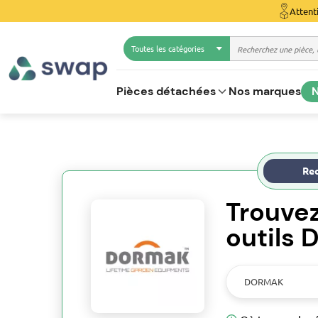
Attent
Toutes les catégories
Pièces détachées
Nos marques
N
Rec
Trouve
outils
DORMAK