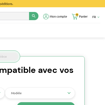
péditions.
0
search
Mon compte
Panier
FR
keyboard_arrow_down
pièce
mpatible avec vos
Modèle