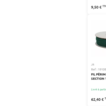
TT
9,50 €
JR
Ref : 1910
FIL PÉRI
SECTION 
Livré à parti
62,40 €