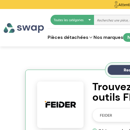
Attent
Toutes les catégories
Pièces détachées
Nos marques
N
Rec
Trouve
outils 
FEIDER