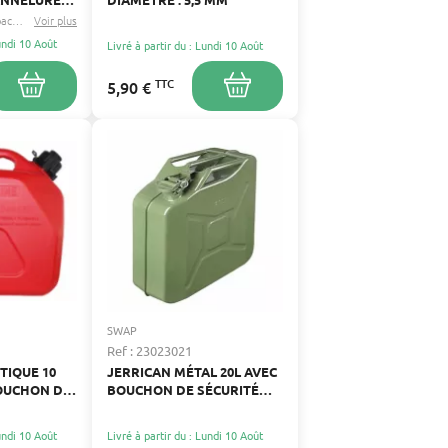
Scheppach
Feider
Voir plus
...
Lundi 10 Août
Livré à partir du : Lundi 10 Août
TTC
5,90 €
SWAP
Ref : 23023021
TIQUE 10
JERRICAN MÉTAL 20L AVEC
BOUCHON DE
BOUCHON DE SÉCURITÉ
POUR CARBURANT
Lundi 10 Août
Livré à partir du : Lundi 10 Août