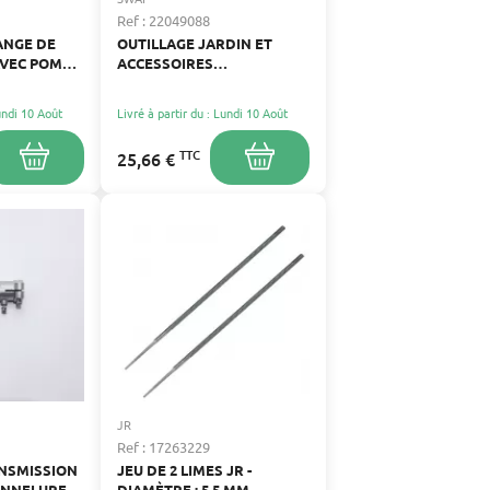
Ref : 22049088
ANGE DE
OUTILLAGE JARDIN ET
 AVEC POMPE
ACCESSOIRES
AUTOPORTÉES
Lundi 10 Août
Livré à partir du : Lundi 10 Août
TTC
25,66 €
JR
Ref : 17263229
NSMISSION
JEU DE 2 LIMES JR -
ANNELURES
DIAMÈTRE : 5,5 MM