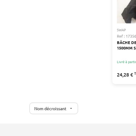
SWAP
Ref : 1735
BÂCHE D
1500MM 
Livré à parti
24,28 €
Nom décroissant
arrow_drop_down