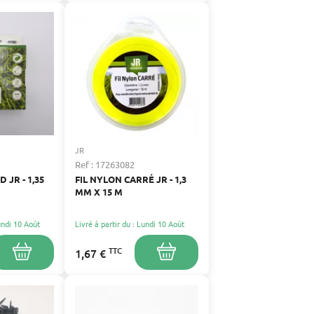
JR
Ref : 17263082
 JR - 1,35
FIL NYLON CARRÉ JR - 1,3
MM X 15 M
Lundi 10 Août
Livré à partir du : Lundi 10 Août
TTC
1,67 €