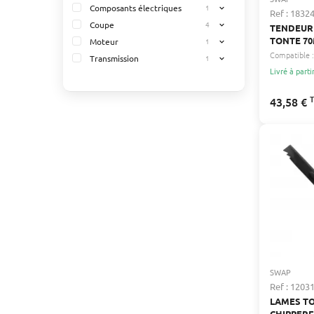
Composants électriques
1
expand_more
Ref : 1832
Coupe
4
expand_more
TENDEUR
TONTE 7
Moteur
1
expand_more
Compatible :
Transmission
1
expand_more
Livré à parti
43,58 €
SWAP
Ref : 1203
LAMES T
CHIPPERF