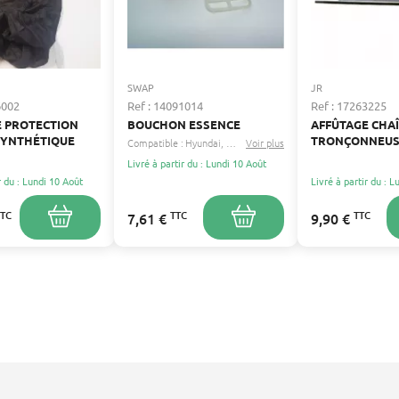
SWAP
JR
6002
Ref : 14091014
Ref : 17263225
E PROTECTION
BOUCHON ESSENCE
AFFÛTAGE CHA
SYNTHÉTIQUE
TRONÇONNEUSE
Compatible :
Hyundai
Sanli
Voir plus
...
Livré à partir du : Lundi 10 Août
r du : Lundi 10 Août
Livré à partir du : 
TTC
TTC
TTC
7,61 €
9,90 €