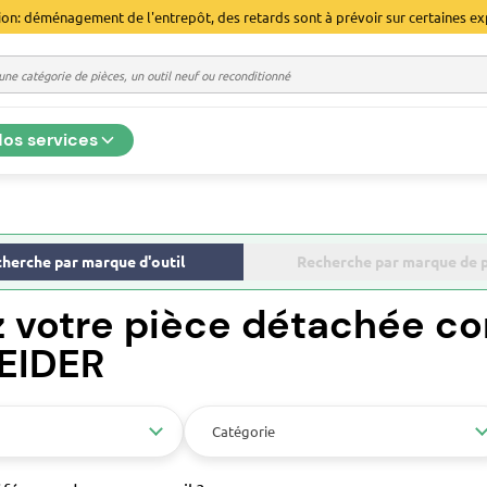
ion: déménagement de l'entrepôt, des retards sont à prévoir sur certaines ex
os services
herche par marque d'outil
Recherche par marque de 
z votre pièce détachée co
FEIDER
Catégorie