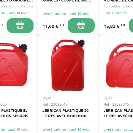
MM
9 26MM
Greatland
Racing
Voir plus
...
Compatible :
r du : Lundi 10 Août
Livré à partir du : 
Livré à partir du : Lundi 10 Août
TTC
TTC
TTC
11,60 €
15,82 €
SWAP
SWAP
3000
Ref : 23023017
Ref : 23023016
 PLASTIQUE 5L
JERRICAN PLASTIQUE 20
JERRICAN PLAS
UCHON SÉCURISÉ
LITRES AVEC BOUCHON
LITRES AVEC 
RBURANT
SÉCURISÉ
SÉCURITÉ
r du : Lundi 10 Août
Livré à partir du : Lundi 10 Août
Livré à partir du : 