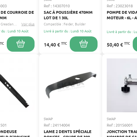
4003
Ref : 14307010
Ref : 23023018
 DE COURROIE DE
SAC À POUSSIÈRE 470MM
POMPE DE VID
0MM
LOT DE 1 30L
MOTEUR - 6L -
MANUELLE ET
Greatland
Racing
Voir plus
...
Compatible :
Feider
Builder
ACCESSOIRES
r du : Lundi 10 Août
Livré à partir du : Lundi 10 Août
Livré à partir du : 
TTC
TTC
TTC
14,40 €
50,40 €
SWAP
SWAP
1501
Ref : 24114004
Ref : 20156001
ONDEUSE
LAME 2 DENTS SPÉCIALE
JONCTION TRA
IELD D'ORIGINE
RONCES - COUPE DE 300
NOMBRE DE C