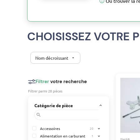
Où trouver la r
CHOISISSEZ VOTRE P
Nom décroissant
arrow_drop_down
Filtrer
votre recherche
Filtrer parmi 28 pièces
Catégorie de pièce
keyboard_arrow_up
search
Accessoires
20
expand_more
Alimentation en carburant
1
expand_more
SWAP