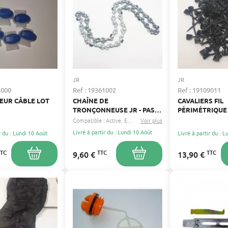
JR
JR
4000
Ref : 19361002
Ref : 19109011
EUR CÂBLE LOT
CHAÎNE DE
CAVALIERS FIL
TRONÇONNEUSE JR - PAS
PÉRIMÉTRIQUE
DE CHAÎNE : 3/8"LP - JAUGE
ROBOT TONDEU
Compatible :
Active
Eckman
Voir plus
...
: 0.050" 1.3 MM - 40
Livré à partir du : Lundi 10 Août
r du : Lundi 10 Août
Livré à partir du : 
ENTRAINEURS - LONGUEUR
DE COUPE : 25 CM
TTC
TTC
TTC
9,60 €
13,90 €