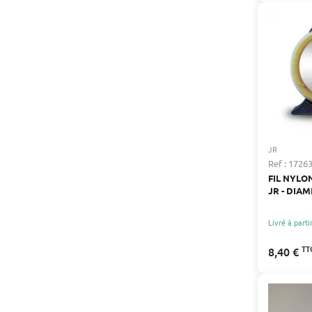
JR
Ref : 1726
FIL NYL
JR - DIAM
LONGUEUR
Livré à parti
TT
8,40 €