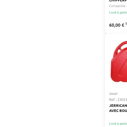
605MM
Compatible :
Livré à parti
60,00 €
SWAP
Ref : 2302
JERRICAN
AVEC BO
POUR CA
Livré à parti