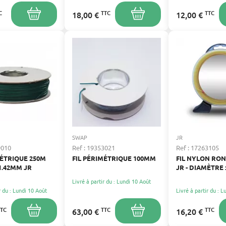
C
TTC
TTC
18,00 €
12,00 €
SWAP
JR
9010
Ref : 19353021
Ref : 17263105
MÉTRIQUE 250M
FIL PÉRIMÉTRIQUE 100MM
FIL NYLON RO
1.42MM JR
JR - DIAMÈTRE :
LONGUEUR : 21
Livré à partir du : Lundi 10 Août
r du : Lundi 10 Août
Livré à partir du : 
TTC
TTC
TTC
63,00 €
16,20 €