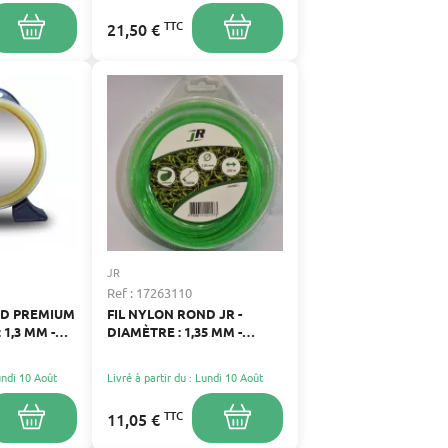
TTC
21,50 €
JR
Ref : 17263110
ND PREMIUM
FIL NYLON ROND JR -
 1,3 MM -
DIAMÈTRE : 1,35 MM -
5 M
LONGUEUR : 215 M
Lundi 10 Août
Livré à partir du : Lundi 10 Août
TTC
11,05 €