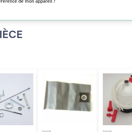
éférence de mon appareil ?
IÈCE
SWAP
SWAP