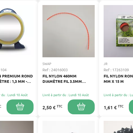
SWAP
JR
3104
Ref : 24016003
Ref : 17263109
ON PREMIUM ROND
FIL NYLON 460MM
FIL NYLON ROND
ÈTRE : 1,3 MM -
DIAMÈTRE FIL 3.5MM
MM X 15 M
 : 15 M
D'ORIGINE
r du : Lundi 10 Août
Livré à partir du : Lundi 10 Août
Livré à partir du : 
C
TTC
TTC
2,50 €
1,61 €