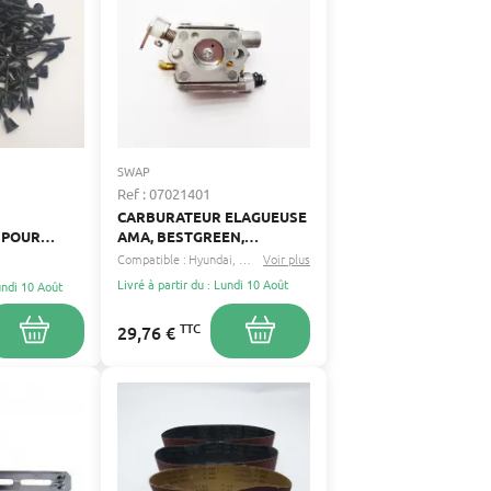
SWAP
Ref : 07021401
CARBURATEUR ELAGUEUSE
 POUR
AMA, BESTGREEN,
SE (X100)
BRICOMARCHE, EINHELL
Compatible :
Hyundai
Racing
Voir plus
...
ENTRAXE 31MM DIAMÈTRE
Livré à partir du : Lundi 10 Août
Lundi 10 Août
INTÉRIEUR 13MM
TTC
29,76 €