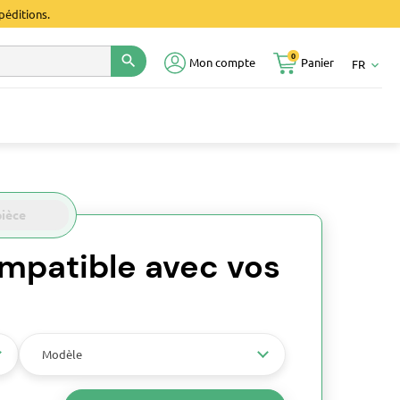
péditions.
0
search
Mon compte
Panier
FR
keyboard_arrow_down
pièce
mpatible avec vos
Modèle