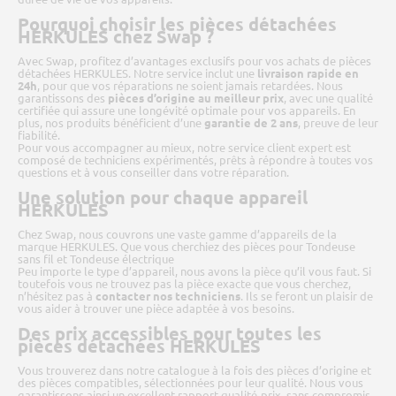
Pourquoi choisir les pièces détachées
HERKULES chez Swap ?
Avec Swap, profitez d’avantages exclusifs pour vos achats de pièces
détachées HERKULES. Notre service inclut une
livraison rapide en
24h
, pour que vos réparations ne soient jamais retardées. Nous
garantissons des
pièces d’origine au meilleur prix
, avec une qualité
certifiée qui assure une longévité optimale pour vos appareils. En
plus, nos produits bénéficient d’une
garantie de 2 ans
, preuve de leur
fiabilité.
Pour vous accompagner au mieux, notre service client expert est
composé de techniciens expérimentés, prêts à répondre à toutes vos
questions et à vous conseiller dans votre réparation.
Une solution pour chaque appareil
HERKULES
Chez Swap, nous couvrons une vaste gamme d’appareils de la
marque HERKULES. Que vous cherchiez des pièces pour Tondeuse
sans fil et Tondeuse électrique
Peu importe le type d’appareil, nous avons la pièce qu’il vous faut. Si
toutefois vous ne trouvez pas la pièce exacte que vous cherchez,
n’hésitez pas à
contacter nos techniciens
. Ils se feront un plaisir de
vous aider à trouver une pièce adaptée à vos besoins.
Des prix accessibles pour toutes les
pièces détachées HERKULES
Vous trouverez dans notre catalogue à la fois des pièces d’origine et
des pièces compatibles, sélectionnées pour leur qualité. Nous vous
garantissons ainsi un excellent rapport qualité-prix, sans compromis