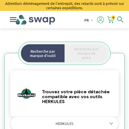
Attention: déménagement de l'entrepôt, des retards sont à prévoir sur
certaines expéditions.
0
search
FR
keyboard_arrow_down
Recherche par
Recherche par
marque de
marque d'outil
pièce
Trouvez votre pièce détachée
compatible avec vos outils
HERKULES
HERKULES