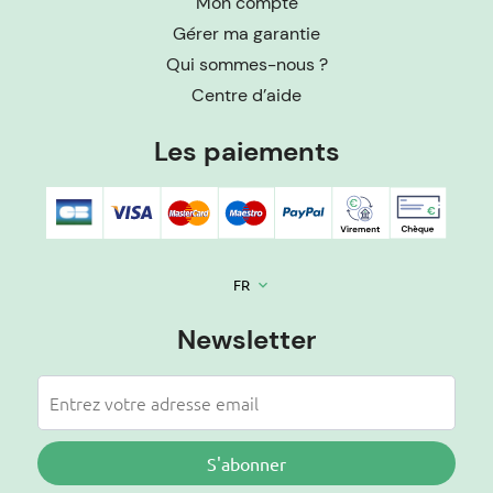
Mon compte
Gérer ma garantie
Qui sommes-nous ?
Centre d’aide
Les paiements
FR
keyboard_arrow_down
Newsletter
S'abonner