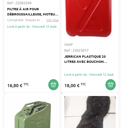
Ref : 22083294
FILTRE À AIR POUR
DÉBROUSSAILLEUSE, MOTEUR,
TONDEUSE GABY, HERKULES,
Compatible :
Roques et lecoeur
Voir plus
Verts loisirs
...
HONDA HIFI FILTER 101-258
Livré à partir du : Mercredi 12 Août
SWAP
Ref : 23023017
JERRICAN PLASTIQUE 20
LITRES AVEC BOUCHON
SÉCURISÉ
Livré à partir du : Mercredi 12 Août
TTC
TTC
16,80 €
18,00 €