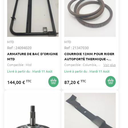
MTD
MTD
Ref : 24094020
Ref : 21347030
ARMATURE DE BAC D'ORIGINE
COURROIE 12MM POUR RIDER
MTD
AUTOPORTÉ THERMIQUE -
COMPATIBILITÉ : BLACK-LINE,
Compatible :
Mtd
Compatible :
Columbia
Raiffeisen
Voir plus
...
MTD, BRICOBI, BUDGET,
Livré à partir du : Mardi 11 Août
Livré à partir du : Mardi 11 Août
CENTRAL PARK
TTC
TTC
144,00 €
87,20 €