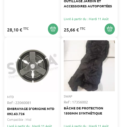
OUTILLAGE JARDIN ET
ACCESSOIRES AUTOPORTÉES
Livré à partir du : Mardi 11 Août
TTC
TTC
28,10 €
25,66 €
SWAP
MTD
Ref : 17356002
Ref : 22060081
BÂCHE DE PROTECTION
EMBRAYAGE D'ORIGINE MTD
1500MM SYNTHÉTIQUE
092.63.726
Compatible :
Mtd
Livré à partir du : Mardi 11 Août
Livré à partir du : Mardi 11 Août