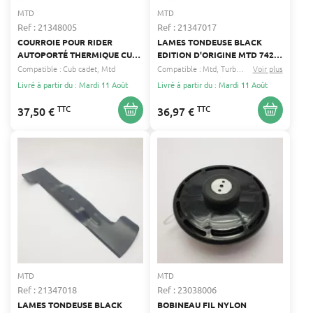
MTD
MTD
Ref : 21348005
Ref : 21347017
COURROIE POUR RIDER
LAMES TONDEUSE BLACK
AUTOPORTÉ THERMIQUE CUB
EDITION D'ORIGINE MTD 742-
CADET, MTD – ENTRAXE 9 MM,
0672
Compatible :
Cub cadet
Mtd
Compatible :
Mtd
Turbo silent
Voir plus
...
LARGEUR 15 MM, TYPE V
Livré à partir du : Mardi 11 Août
Livré à partir du : Mardi 11 Août
TTC
TTC
37,50 €
36,97 €
MTD
MTD
Ref : 21347018
Ref : 23038006
LAMES TONDEUSE BLACK
BOBINEAU FIL NYLON