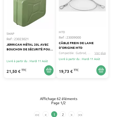
MTD
SWAP
Ref : 23009000
Ref : 23023021
CÂBLE FREIN DE LAME
JERRICAN MÉTAL 20L AVEC
D'ORIGINE MTD
BOUCHON DE SÉCURITÉ POUR
Compatible :
Gutbrod
Mtd
...
Voir plus
CARBURANT
Livré à partir du : Mardi 11 Août
Livré à partir du : Mardi 11 Août
TTC
TTC
21,50 €
19,73 €
Affichage 62 éléments
Page 1/2
<<
<
1
2
>
>>