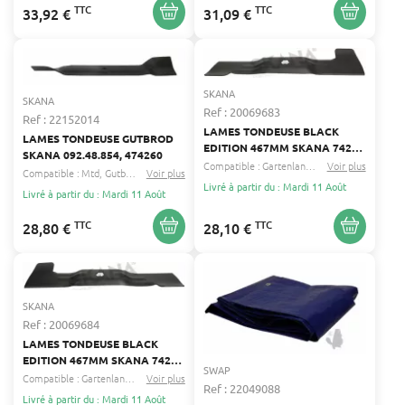
VERTS LOISIRS – ROBUSTE ET
TTC
TTC
33,92 €
31,09 €
FIABLE
SKANA
SKANA
Ref : 20069683
Ref : 22152014
LAMES TONDEUSE BLACK
LAMES TONDEUSE GUTBROD
EDITION 467MM SKANA 742-
SKANA 092.48.854, 474260
04161, 742-0659, 742-0673,
Compatible :
Gartenland
Mtd
Voir plus
...
Compatible :
Mtd
Gutbrod
...
Voir plus
74201673, 74204021, 7420673,
Livré à partir du : Mardi 11 Août
Livré à partir du : Mardi 11 Août
942-0673
TTC
TTC
28,80 €
28,10 €
SKANA
Ref : 20069684
LAMES TONDEUSE BLACK
EDITION 467MM SKANA 742-
SWAP
04020, 742-04020A, 742-04160,
Compatible :
Gartenland
Mtd
Voir plus
...
Ref : 22049088
742-0660, 742-0672, 942-0672
Livré à partir du : Mardi 11 Août