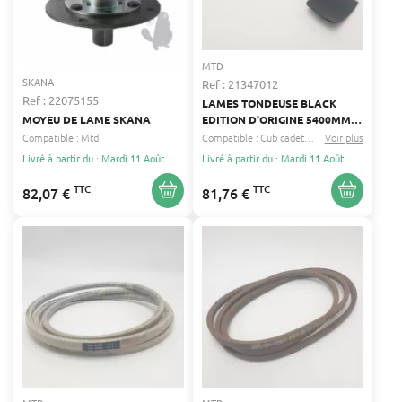
MTD
SKANA
Ref : 21347012
Ref : 22075155
LAMES TONDEUSE BLACK
MOYEU DE LAME SKANA
EDITION D'ORIGINE 5400MM
62MM MTD 742-05254
Compatible :
Mtd
Compatible :
Cub cadet
Black edition
Voir plus
...
Livré à partir du : Mardi 11 Août
Livré à partir du : Mardi 11 Août
TTC
TTC
82,07 €
81,76 €