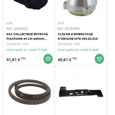
MTD
MTD
Ref : 22003022
Ref : 22297000
SAC COLLECTEUR ENTRAXE
CLOCHE D'EMBRAYAGE
FIXATIONS 44 CM 600MM
D'ORIGINE MTD 092.63.025
EMBOUT RECTANGLE 8.3 X 7.3
Compatible :
Mtd
Compatible :
Mtd
D'ORIGINE MTD 092.61.140
Livré à partir du : Mardi 11 Août
Livré à partir du : Mardi 11 Août
TTC
TTC
41,81 €
40,61 €