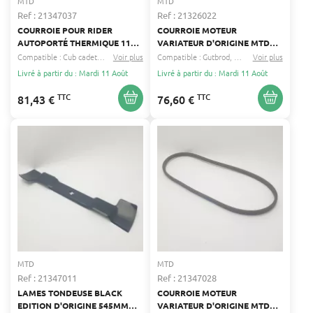
MTD
MTD
Ref : 21347037
Ref : 21326022
COURROIE POUR RIDER
COURROIE MOTEUR
AUTOPORTÉ THERMIQUE 11
VARIATEUR D'ORIGINE MTD
MM X 15.6 MM - BESTGARDEN,
754-0467A
Compatible :
Cub cadet
Massey ferguson
Voir plus
Compatible :
...
Gutbrod
Yard-man
Voir plus
...
CUB CADET, MTD, YARD-MAN
Livré à partir du : Mardi 11 Août
Livré à partir du : Mardi 11 Août
TTC
TTC
81,43 €
76,60 €
MTD
MTD
Ref : 21347011
Ref : 21347028
LAMES TONDEUSE BLACK
COURROIE MOTEUR
EDITION D'ORIGINE 545MM
VARIATEUR D'ORIGINE MTD