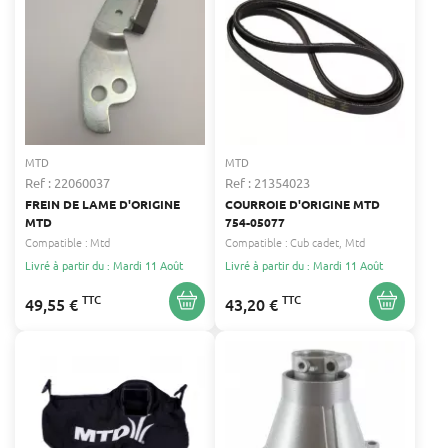
MTD
MTD
Ref : 22060037
Ref : 21354023
FREIN DE LAME D'ORIGINE
COURROIE D'ORIGINE MTD
MTD
754-05077
Compatible :
Mtd
Compatible :
Cub cadet
Mtd
Livré à partir du : Mardi 11 Août
Livré à partir du : Mardi 11 Août
TTC
TTC
49,55 €
43,20 €