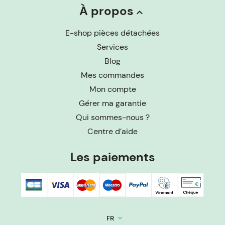
À propos
keyboard_arrow_up
E-shop pièces détachées
Services
Blog
Mes commandes
Mon compte
Gérer ma garantie
Qui sommes-nous ?
Centre d’aide
Les paiements
FR
keyboard_arrow_down