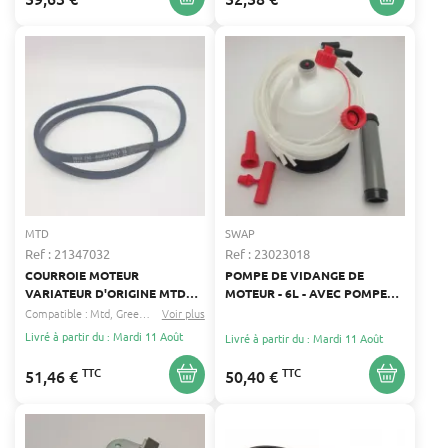
MTD
SWAP
Ref : 21347032
Ref : 23023018
COURROIE MOTEUR
POMPE DE VIDANGE DE
VARIATEUR D'ORIGINE MTD
MOTEUR - 6L - AVEC POMPE
754-04001A
MANUELLE ET ACCESSOIRES
Compatible :
Mtd
Greencut
...
Voir plus
Livré à partir du : Mardi 11 Août
Livré à partir du : Mardi 11 Août
TTC
TTC
51,46 €
50,40 €