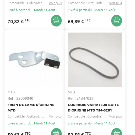
MTD 742-05253
754-0280A
Compatible :
Cub cadet
Black edition
Voir plus
...
Compatible :
Mtd
Turbo silent
Voir plus
...
Livré à partir du : Mardi 11 Août
Livré à partir du : Mardi 11 Août
TTC
TTC
70,82 €
69,89 €
MTD
MTD
Ref : 23009040
Ref : 21347029
FREIN DE LAME D'ORIGINE
COURROIE VARIATEUR BOITE
MTD
D'ORIGINE MTD 754-0281
Compatible :
Gutbrod
Mtd
...
Voir plus
Compatible :
Columbia
Raiffeisen
Voir plus
...
Livré à partir du : Mardi 11 Août
Livré à partir du : Mardi 11 Août
TTC
TTC
59,63 €
52,58 €