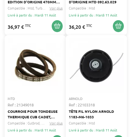
EDITION D'ORIGINE 470MM
D'ORIGINE MTD 092.63.029
77.5MM MTD 742-0673
Compatible :
Mtd
Turbo silent
Voir plus
...
Compatible :
Mtd
Livré à partir du : Mardi 11 Août
Livré à partir du : Mardi 11 Août
TTC
TTC
36,97 €
36,20 €
MTD
ARNOLD
Ref : 21349018
Ref : 22103318
COURROIE POUR TONDEUSE
TÊTE FIL NYLON ARNOLD
THERMIQUE CUB CADET,
1183-M6-1033
GUTBROD, MASSEY
Compatible :
Gutbrod
Mr. gardener
Voir plus
...
Compatible :
Mtd
FERGUSON, MASTERCUT,
Livré à partir du : Mardi 11 Août
Livré à partir du : Mardi 11 Août
MIGROS, MR. GARDENER, MTD,