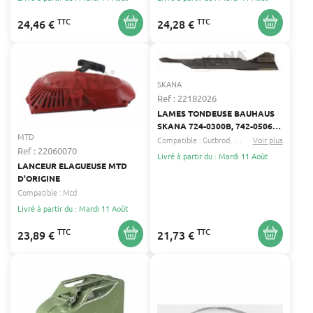
TTC
TTC
24,46 €
24,28 €
SKANA
Ref : 22182026
LAMES TONDEUSE BAUHAUS
SKANA 724-0300B, 742-0506,
MTD
742-0506A, 942-0300B, 942-
Compatible :
Gutbrod
Diana
Voir plus
...
Ref : 22060070
0506
Livré à partir du : Mardi 11 Août
LANCEUR ELAGUEUSE MTD
D'ORIGINE
Compatible :
Mtd
Livré à partir du : Mardi 11 Août
TTC
TTC
23,89 €
21,73 €