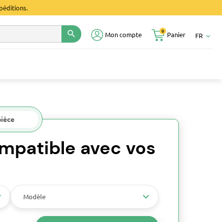
péditions.
0
search
Mon compte
Panier
FR
keyboard_arrow_down
pièce
mpatible avec vos
Modèle