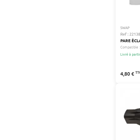
SWAP
Ref : 2213
PARE ÉCL
Compatible :
Livré à parti
TT
4,80 €