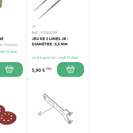
JR
Ref : 17263229
NE
JEU DE 2 LIMES JR -
DIAMÈTRE : 5,5 MM
de
Florabest
Lundi 10 Août
Livré à partir du : Lundi 10 Août
TTC
5,90 €