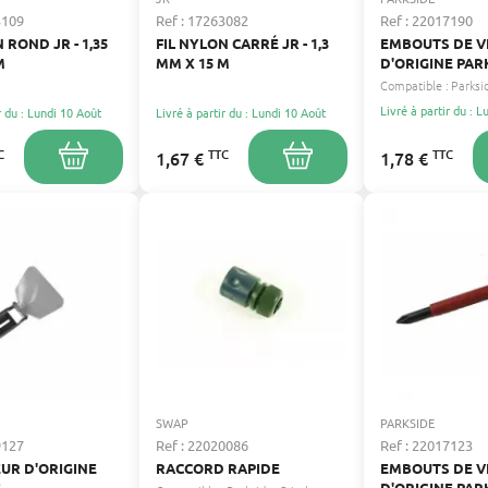
3109
Ref : 17263082
Ref : 22017190
 ROND JR - 1,35
FIL NYLON CARRÉ JR - 1,3
EMBOUTS DE V
M
MM X 15 M
D'ORIGINE PAR
Compatible :
Parksi
Livré à partir du : 
r du : Lundi 10 Août
Livré à partir du : Lundi 10 Août
C
TTC
TTC
1,67 €
1,78 €
SWAP
PARKSIDE
9127
Ref : 22020086
Ref : 22017123
UR D'ORIGINE
RACCORD RAPIDE
EMBOUTS DE V
E
D'ORIGINE PAR