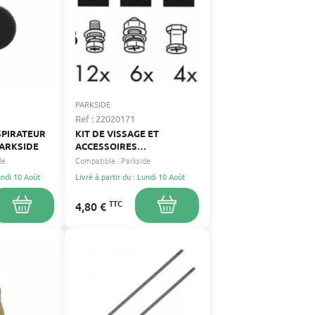
PARKSIDE
Ref : 22020171
SPIRATEUR
KIT DE VISSAGE ET
PARKSIDE
ACCESSOIRES
D'ASSEMBLAGE POUR
de
Compatible :
Parkside
SCIES SUR TABLE PARKSIDE
Lundi 10 Août
Livré à partir du : Lundi 10 Août
TTC
4,80 €