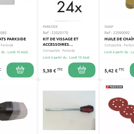
PARKSIDE
SWAP
8085
Ref : 22020170
Ref : 22090092
ATS PARKSIDE
KIT DE VISSAGE ET
HUILE DE CHAÎ
ACCESSOIRES
Parkside
Compatible :
Parksi
D'ASSEMBLAGE POUR
Compatible :
Parkside
r du : Lundi 10 Août
Livré à partir du : 
SCIES SUR TABLE PARKSIDE
Livré à partir du : Lundi 10 Août
C
TTC
TTC
5,38 €
5,42 €