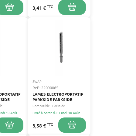
TTC
3,41 €
SWAP
Ref : 22090065
OPORTATIF
LAMES ELECTROPORTATIF
KSIDE
PARKSIDE PARKSIDE
de
Compatible :
Parkside
Lundi 10 Août
Livré à partir du : Lundi 10 Août
TTC
3,58 €