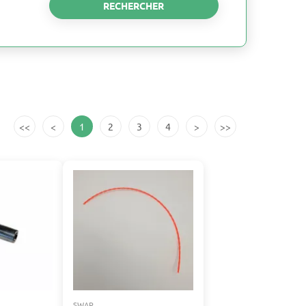
RECHERCHER
<<
<
1
2
3
4
>
>>
SWAP