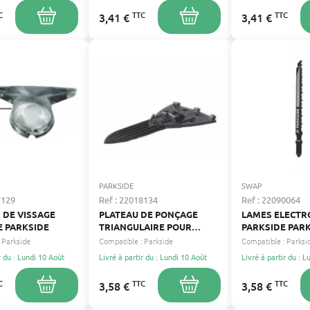
C
TTC
TTC
3,41 €
3,41 €
PARKSIDE
SWAP
7129
Ref : 22018134
Ref : 22090064
 DE VISSAGE
PLATEAU DE PONÇAGE
LAMES ELECTR
E PARKSIDE
TRIANGULAIRE POUR
PARKSIDE PAR
PONCEUSE PARKSIDE –
Parkside
Compatible :
Parkside
Compatible :
Parksi
HAUTE QUALITÉ ET
r du : Lundi 10 Août
Livré à partir du : Lundi 10 Août
Livré à partir du : 
DURABILITÉ
C
TTC
TTC
3,58 €
3,58 €