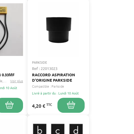
PARKSIDE
Ref : 22013023
 0.33ΜF
RACCORD ASPIRATION
D'ORIGINE PARKSIDE
de
Florabest
Voir plus
...
Compatible :
Parkside
Lundi 10 Août
Livré à partir du : Lundi 10 Août
TTC
4,20 €