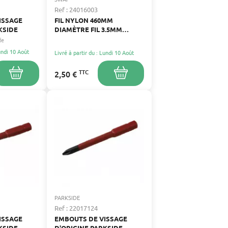
Ref : 24016003
ISSAGE
FIL NYLON 460MM
KSIDE
DIAMÈTRE FIL 3.5MM
D'ORIGINE
de
Lundi 10 Août
Livré à partir du : Lundi 10 Août
TTC
2,50 €
PARKSIDE
Ref : 22017124
ISSAGE
EMBOUTS DE VISSAGE
KSIDE
D'ORIGINE PARKSIDE