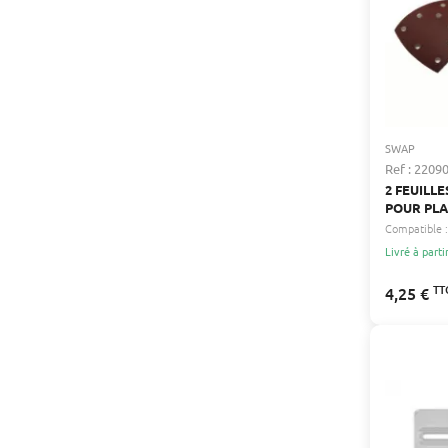
SWAP
Ref : 2209
2 FEUILL
POUR PL
TRIANGUL
Compatible :
P80/P240
Livré à parti
MULTIFON
PARKSIDE
TT
4,25 €