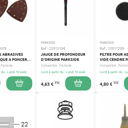
PARKSIDE
PARKSIDE
0078
Ref : 22013184
Ref : 22017209
ES ABRASIVES
JAUGE DE PROFONDEUR
FILTRE POUR A
AQUE A PONCER
D'ORIGINE PARKSIDE
VIDE CENDRE 
AIRE (GRAIN
Parkside
Compatible :
Parkside
Compatible :
Parksi
) POUR PONCEUSE
r du : Lundi 10 Août
Livré à partir du : Lundi 10 Août
Livré à partir du : 
CTION 3 EN 1
 PMFS 200 B2
C
TTC
TTC
4,63 €
4,80 €