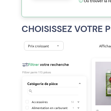
Où trouver la r
CHOISISSEZ VOTRE P
Prix croissant
Afficha
arrow_drop_down
Filtrer
votre recherche
Filtrer parmi 115 pièces
Catégorie de pièce
keyboard_arrow_up
search
Accessoires
52
expand_more
Alimentation en carburant
1
expand_more
JR