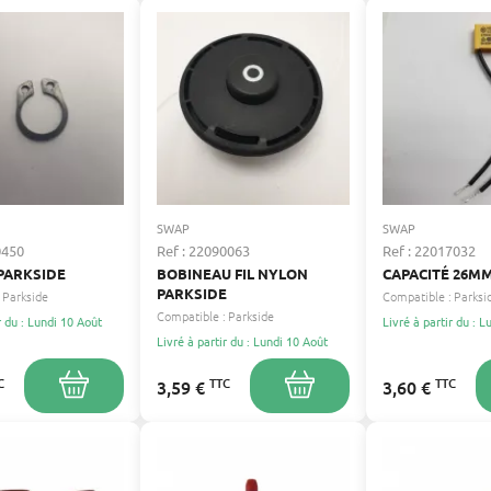
SWAP
SWAP
0450
Ref : 22090063
Ref : 22017032
 PARKSIDE
BOBINEAU FIL NYLON
CAPACITÉ 26MM
PARKSIDE
Parkside
Compatible :
Parksi
Compatible :
Parkside
r du : Lundi 10 Août
Livré à partir du : 
Livré à partir du : Lundi 10 Août
C
TTC
TTC
3,59 €
3,60 €