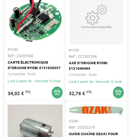
RYOBI
RYOBI
Ref : 23201082
Ref : 221502246
CARTE ÉLECTRONIQUE
AXE D'ORIGINE RYOBI
D'ORIGINE RYOBI 5131035037
5131040494
Compatible :
Ryobi
Compatible :
Ryobi
Livré à partir du : Mercredi 12 Août
Livré à partir du : Mercredi 12 Août
TTC
TTC
34,02 €
32,76 €
OZAKI
Ref : 22052214
GUIDE CHAÎNE OZAKI POUR