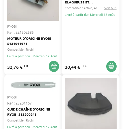
ELAGUEUSE ET
TRONÇONNEUSE THERMIQUE
Compatible :
Active
Aeg
...
Voir plus
3/8" 0.050" 1,3 MM -
Livré à partir du : Mercredi 12 Août
PERFORMANCE ET FIABILITÉ
RYOBI
Ref : 221502585
MOTEUR D'ORIGINE RYOBI
5131041971
Compatible :
Ryobi
Livré à partir du : Mercredi 12 Août
TTC
TTC
32,76 €
30,44 €
RYOBI
Ref : 23201167
GUIDE CHAÎNE D'ORIGINE
RYOBI 513200248
Compatible :
Ryobi
Livré à partir du : Mercredi 12 Août