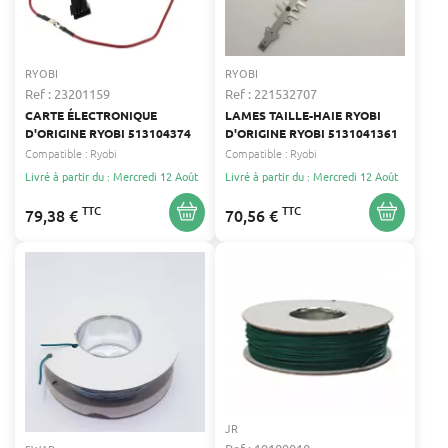
RYOBI
RYOBI
Ref : 23201159
Ref : 221532707
CARTE ÉLECTRONIQUE
LAMES TAILLE-HAIE RYOBI
D'ORIGINE RYOBI 513104374
D'ORIGINE RYOBI 5131041361
Compatible :
Ryobi
Compatible :
Ryobi
Livré à partir du : Mercredi 12 Août
Livré à partir du : Mercredi 12 Août
TTC
TTC
79,38 €
70,56 €
JR