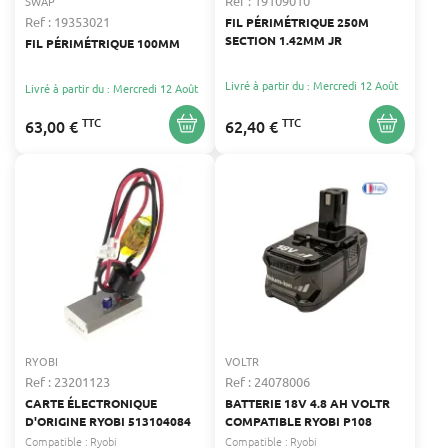
Ref : 19109010
SWAP
Ref : 19353021
FIL PÉRIMÉTRIQUE 250M
SECTION 1.42MM JR
FIL PÉRIMÉTRIQUE 100MM
Livré à partir du : Mercredi 12 Août
Livré à partir du : Mercredi 12 Août
TTC
TTC
63,00 €
62,40 €
RYOBI
VOLTR
Ref : 23201123
Ref : 24078006
CARTE ÉLECTRONIQUE
BATTERIE 18V 4.8 AH VOLTR
D'ORIGINE RYOBI 513104084
COMPATIBLE RYOBI P108
Compatible :
Ryobi
Compatible :
Ryobi