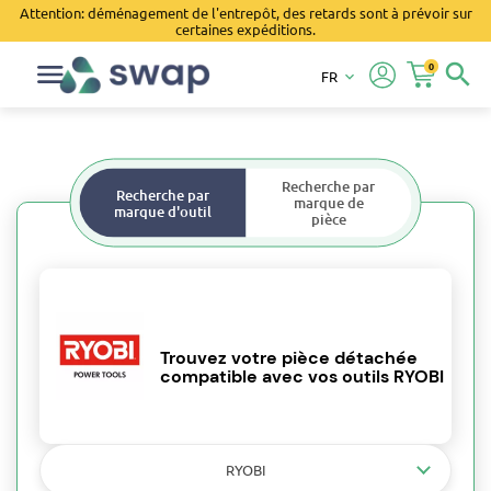
Attention: déménagement de l'entrepôt, des retards sont à prévoir sur
certaines expéditions.
0
search
FR
keyboard_arrow_down
Recherche par
Recherche par
marque de
marque d'outil
pièce
Trouvez votre pièce détachée
compatible avec vos outils RYOBI
RYOBI