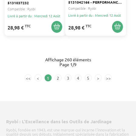
5131042166 - PERFORMANCE
5131037232
ET DURABILITÉ POUR
Compatible :
Ryobi
Compatible :
Ryobi
ÉLAGUEUSE SUR PERCHE
Livré à partir du : Mercredi 12 Août
Livré à partir du : Mercredi 12 Août
TTC
TTC
28,98 €
28,98 €
Affichage 260 éléments
Page 1/9
<<
<
1
2
3
4
5
>
>>
Ryobi : L'Excellence dans les Outils de Jardinage
Ryobi, fondée en 1943, est une marque qui incarne l'innovation et la
qualité depuis ses débuts. Initialement spécialisée dans la fabrication