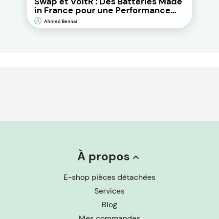
Swap et VoltR : Des Batteries Made
in France pour une Performance
Durable et d’Impact
Ahmed Bennai
Environnemental Réduit.
À propos
keyboard_arrow_up
E-shop pièces détachées
Services
Blog
Mes commandes