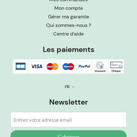
Mon compte
Gérer ma garantie
Qui sommes-nous ?
Centre d’aide
Les paiements
FR
keyboard_arrow_down
Newsletter
S'abonner