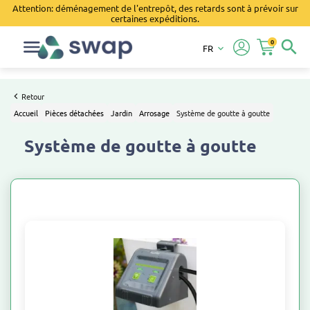
Attention: déménagement de l'entrepôt, des retards sont à prévoir sur
certaines expéditions.
0
search
FR
keyboard_arrow_down
Retour
Accueil
Pièces détachées
Jardin
Arrosage
Système de goutte à goutte
Système de goutte à goutte