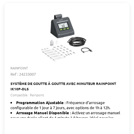
RAINPOINT
Ref : 24233007
SYSTÈME DE GOUTTE À GOUTTE AVEC MINUTEUR RAINPOINT
IK10P-DLS
Compatible :
Rainpoint
Programmation Ajustable
: Fréquence d’arrosage
configurable de 1 jour à 7 jours, avec options de 1h à 12h.
Arrosage Manuel Disponible
: Activez un arrosage manuel
pour une durée allant de 1 minute à 8 heures, idéal pour les
périodes de sécheresse.