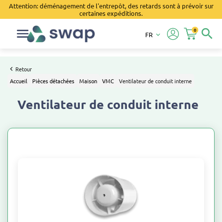
Attention: déménagement de l'entrepôt, des retards sont à prévoir sur
certaines expéditions.
0
search
FR
keyboard_arrow_down
Retour
Accueil
Pièces détachées
Maison
VMC
Ventilateur de conduit interne
Ventilateur de conduit interne