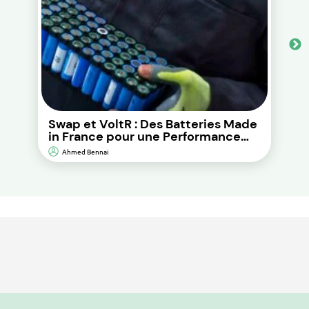
Swap et VoltR : Des Batteries Made
in France pour une Performance
Durable et d’Impact
Ahmed Bennai
Environnemental Réduit.