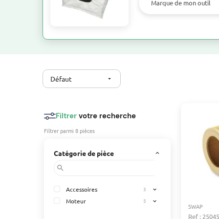
Marque de mon outil
Défaut
arrow_drop_down
Filtrer
votre recherche
Filtrer parmi 8 pièces
Catégorie de pièce
keyboard_arrow_up
search
Accessoires
3
expand_more
Moteur
5
expand_more
SWAP
Ref : 2504