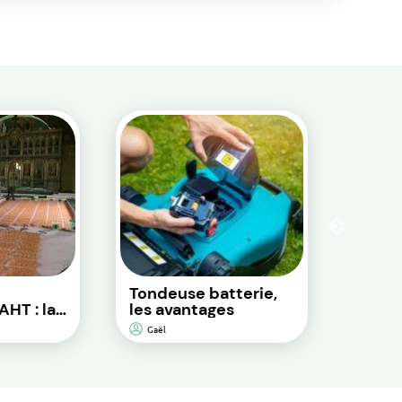
Tondeuse batterie,
Les b
AHT : la
les avantages
d’all
motoc
Gaël
Gaël
 sol
icacité