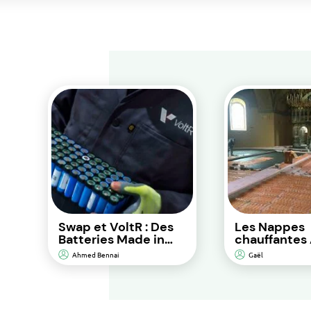
Swap et VoltR : Des
Les Nappes
Batteries Made in
chauffantes 
France pour une
solution de
Ahmed Bennai
Gaël
Performance
chauffage au
Durable et d’Impact
pour une eff
Environnemental
énergétique
Réduit.