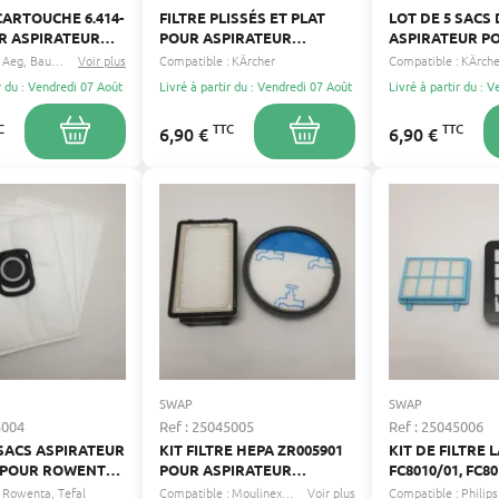
CARTOUCHE 6.414-
FILTRE PLISSÉS ET PLAT
LOT DE 5 SACS
UR ASPIRATEUR
POUR ASPIRATEUR
ASPIRATEUR P
WD2, WD3,
KARCHER WD4 WD5 WD6
WD2, WD 3PRE
Aeg
Bauknecht
Voir plus
...
Compatible :
KÄrcher
Compatible :
KÄrche
WD3.200, WD3.300
MV4 MV5 MV6, 2863005
WD3200, WD3500
r du : Vendredi 07 Août
Livré à partir du : Vendredi 07 Août
Livré à partir du : 
 P, SE 4001, SE
,2.863-005.0
A2534, SE4001,
KAR69591300. P
C
TTC
TTC
6,90 €
6,90 €
KRAFT 100% RE
COMPOSTABLE
SWAP
SWAP
5004
Ref : 25045005
Ref : 25045006
 SACS ASPIRATEUR
KIT FILTRE HEPA ZR005901
KIT DE FILTRE 
0 POUR ROWENTA
POUR ASPIRATEUR
FC8010/01, FC8
ROWENTA,TEFAL ET
ASPIRATEUR PH
Rowenta
Tefal
Compatible :
Moulinex
Rowenta
Voir plus
...
Compatible :
Philips