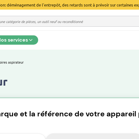
ion: déménagement de l'entrepôt, des retards sont à prévoir sur certaines ex
os services
oires aspirateur
ur
rque et la référence de votre appareil p