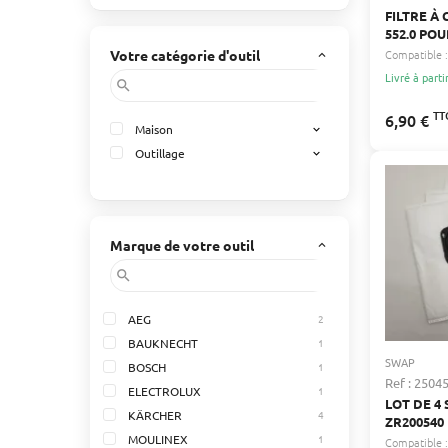
FILTRE À 
552.0 PO
KARCHER 
Votre catégorie d'outil
Compatible :
keyboard_arrow_up
WD2.200, 
Livré à parti
search
M, WD3.500
4002
TT
6,90 €
Maison
expand_more
Outillage
expand_more
Marque de votre outil
keyboard_arrow_up
search
AEG
2
BAUKNECHT
1
SWAP
BOSCH
1
Ref : 2504
ELECTROLUX
1
LOT DE 4
KÄRCHER
4
ZR20054
MOULINEX
1
ET TEFAL
Compatible :