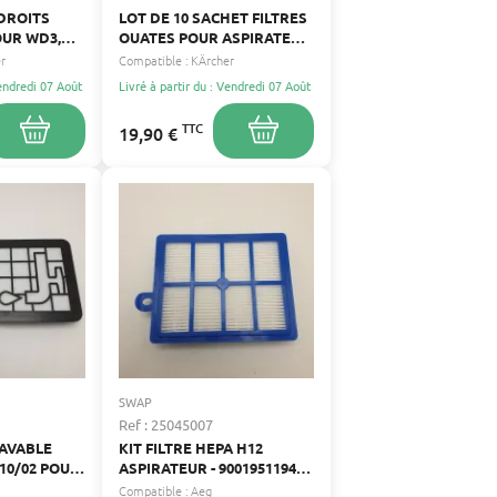
 DROITS
LOT DE 10 SACHET FILTRES
OUR WD3,
OUATES POUR ASPIRATEUR
MIUM,
KARCHER WD1, WD2,
r
Compatible :
KÄrcher
P, A2204,
WD3,WD4,WD5, WD6,2.863-
Vendredi 07 Août
Livré à partir du : Vendredi 07 Août
006.0
APIER
TTC
19,90 €
CYCLÉ ET
S
SWAP
Ref : 25045007
LAVABLE
KIT FILTRE HEPA H12
010/02 POUR
ASPIRATEUR - 9001951194
ILIPS
POUR ASPIRATEUR
Compatible :
Aeg