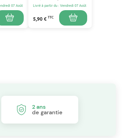
28/69,FC9333/07
ELECTROLUX, TORNADO,
Vendredi 07 Août
Livré à partir du : Vendredi 07 Août
PHILIPS, ESSENTIEL B, AEG
TTC
5,90 €
2 ans
de garantie