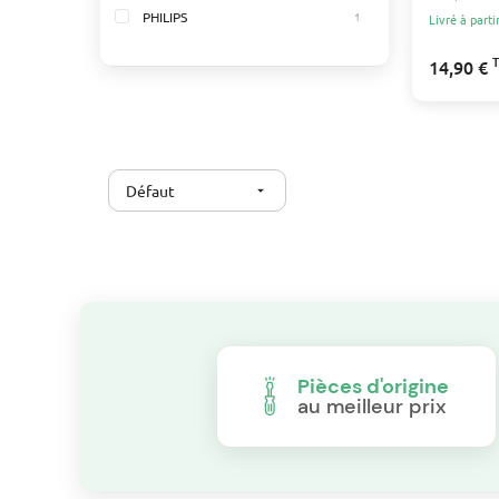
PHILIPS
1
Livré à parti
ROWENTA
3
14,90 €
TEFAL
2
Défaut
arrow_drop_down
Pièces d'origine
au meilleur prix