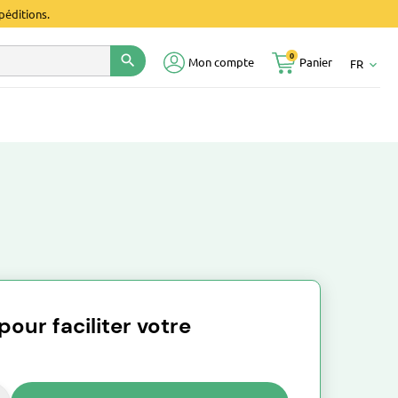
péditions.
0
search
Mon compte
Panier
FR
keyboard_arrow_down
our faciliter votre