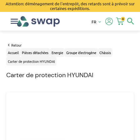
Attention: déménagement de l'entrepôt, des retards sont à prévoir sur
certaines expéditions.
0
search
FR
keyboard_arrow_down
Retour
Accueil
Pièces détachées
Energie
Groupe électrogène
Châssis
Carter de protection HYUNDAI
Carter de protection HYUNDAI