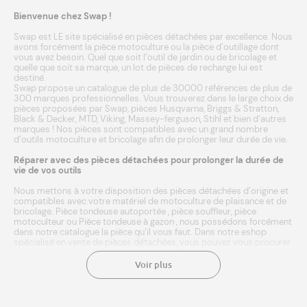
Bienvenue chez Swap !
Swap est LE site spécialisé en pièces détachées par excellence. Nous
avons forcément la pièce motoculture ou la pièce d’outillage dont
vous avez besoin. Quel que soit l’outil de jardin ou de bricolage et
quelle que soit sa marque, un lot de pièces de rechange lui est
destiné.
Swap propose un catalogue de plus de 30000 références de plus de
300 marques professionnelles. Vous trouverez dans le large choix de
pièces proposées par Swap, pièces
Husqvarna
,
Briggs & Stratton
,
Black & Decker
,
MTD
,
Viking
,
Massey-ferguson
,
Stihl
et bien d’autres
marques
! Nos pièces sont compatibles avec un grand nombre
d’outils
motoculture
et
bricolage
afin de prolonger leur durée de vie.
Réparer avec des pièces détachées pour prolonger la durée de
vie de vos outils
Nous mettons à votre disposition des pièces détachées d’origine et
compatibles avec votre matériel de motoculture de plaisance et de
bricolage.
Pièce tondeuse autoportée
,
pièce souffleur
,
pièce
motoculteur
ou
Pièce tondeuse à gazon
, nous possédons forcément
dans notre catalogue la pièce qu’il vous faut. Dans notre eshop
spécialisé en vente de pièces détachées, vous pouvez vous procurer
les pièces neuves adéquates et compatibles à votre outil. Entrez
simplement la marque ou référence de votre matériel agricole, et
Voir plus
laissez notre moteur de recherche faire le reste ! Une fois
sélectionnée, l’achat de la pièce se fait en quelques clics. Le paiement
est sécurisé. Nous expédions en 24/48h à domicile ou point relais.
Une livraison rapide aux meilleurs prix. Chez Swap, vous avez même