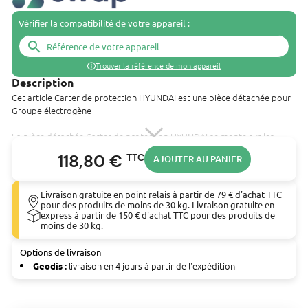
Vérifier la compatibilité de votre appareil :
search
Trouver la référence de mon appareil
Description
Cet article Carter de protection HYUNDAI est une pièce détachée pour
Groupe électrogène
La pièce détachée Carter de protection HYUNDAI se monte sur les
outils suivants :
118,80 €
TTC
AJOUTER AU PANIER
Hyundai es 3200 W 3300 W - Technologie AVR - Monophasé HYUNDAI
(DHY45KSE)
Livraison gratuite en point relais à partir de 79 € d'achat TTC
pour des produits de moins de 30 kg. Livraison gratuite en
express à partir de 150 € d'achat TTC pour des produits de
moins de 30 kg.
Options de livraison
livraison en 4 jours à partir de l'expédition
Geodis :