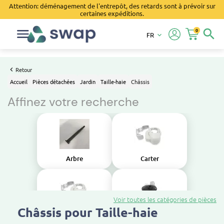
Attention: déménagement de l'entrepôt, des retards sont à prévoir sur
certaines expéditions.
0
search
FR
keyboard_arrow_down
Retour
Accueil
Pièces détachées
Jardin
Taille-haie
Châssis
Affinez votre recherche
Arbre
Carter
Voir toutes les catégories de pièces
Châssis pour Taille-haie
Couvercle
Cuve