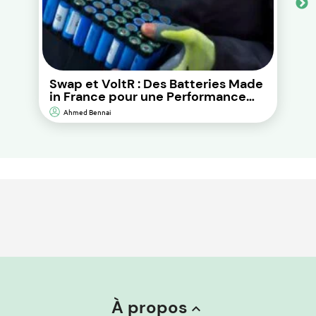
Swap et VoltR : Des Batteries Made
in France pour une Performance
Durable et d’Impact
Ahmed Bennai
Environnemental Réduit.
À propos
keyboard_arrow_up