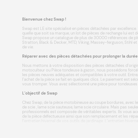
Bienvenue chez Swap !
Swap est LE site spécialisé en pièces détachées par excellence. 
quelle que soit sa marque, un lot de pièces de rechange lui est d
Swap propose un catalogue de plus de 30000 références de plu
Stratton
,
Black & Decker
,
MTD
,
Viking
,
Massey-ferguson
,
Stihl
et
de vie.
Réparer avec des pièces détachées pour prolonger la durée d
Nous mettons à votre disposition des pièces détachées d’origin
motoculteur
ou
Pièce tondeuse à gazon
, nous possédons forcém
les pièces neuves adéquates et compatibles à votre outil. Entrez
l’achat de la pièce se fait en quelques clics. Le paiement est s
vous tromper. Vous avez sélectionné une pièce pour tondeuses a
L’objectif de Swap
Chez Swap, de la
pièce motobineuse
au coupe bordures, avec le
de scie
, lame scie sauteuse, lame scie circulaire. Mais pas seule
professionnels est composée de véritables experts. Ils vous acc
de la pièce défectueuse ainsi que son remplacement et les répar
l’entretien hivernal
de vos outils de jardinage. L’entretien hive
une
pièce tracteur tondeuse
ou une
batterie tracteur tondeuse
nécessitent d’être parfaitement posés pour offrir une tonte de
c’est également bénéficier de conseils, de diagnostics ou d’ut