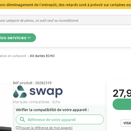
ion: déménagement de l'entrepôt, des retards sont à prévoir sur certaines ex
os services
ation en carburant
Kit durites ECHO
Réf produit : 20282319
27,
Marques compatibles :
Echo
Vérifier la compatibilité de votre appareil :
search
Trouver la référence de mon appareil