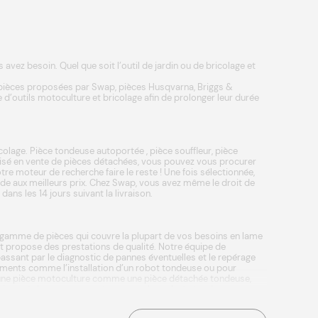
vez besoin. Quel que soit l’outil de jardin ou de bricolage et
 pièces proposées par Swap, pièces
Husqvarna
,
Briggs &
 d’outils
motoculture
et
bricolage
afin de prolonger leur durée
colage.
Pièce tondeuse autoportée
,
pièce souffleur
,
pièce
lisé en vente de pièces détachées, vous pouvez vous procurer
re moteur de recherche faire le reste ! Une fois sélectionnée,
pide aux meilleurs prix. Chez Swap, vous avez même le droit de
ns les 14 jours suivant la livraison.
re gamme de pièces qui couvre la plupart de vos besoins en
lame
n et propose des prestations de qualité. Notre équipe de
assant par le diagnostic de pannes éventuelles et le repérage
ipements comme l’installation d’un robot tondeuse ou pour
ger une pièce motoculture comme une
pièce détachée tondeuse
,
maison et des espaces verts comme les robots tondeuses
gévité et leurs performances. Une installation garantie par Swap,
t charger une batterie tracteur tondeuse, comment changer une