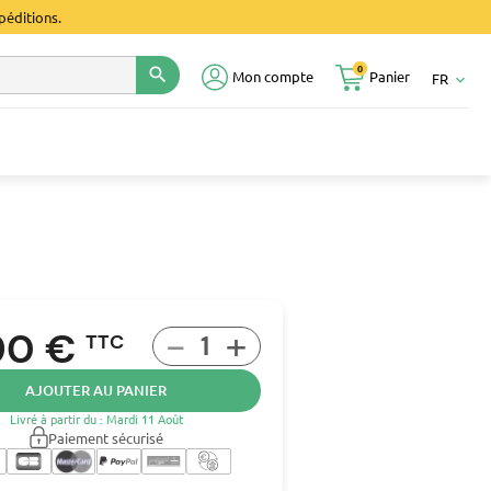
péditions.
0
search
Mon compte
Panier
FR
keyboard_arrow_down
-
+
90 €
TTC
AJOUTER AU PANIER
Livré à partir du : Mardi 11 Août
Paiement sécurisé