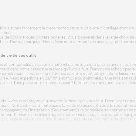
Nous avons forcément la pièce motoculture ou la pièce d’outillage dont vous a
estiné.
s de 300 marques professionnelles. Vous trouverez dans le large choix de
 bien d’autres
marques
! Nos pièces sont compatibles avec un grand nombre
e vie de vos outils
e et compatibles avec votre matériel de motoculture de plaisance et de bri
ent dans notre catalogue la pièce qu’il vous faut. Dans notre eshop spécia
 simplement la marque ou référence de votre matériel agricole, et laissez not
écurisé. Nous expédions en 24/48h à domicile ou point relais. Une livraison ra
u lieu d’une pièce pour tronçonneuses ? Retournez simplement votre pièce da
 choix des produits, vous trouverez la pièce qu’il vous faut. Découvrez not
ment ! Notre site ne se limite pas à la vente de pièces, il aide à la réparatio
ompagnent de l’installation d’équipement(s) à domicile à son entretien en p
ations. N’hésitez pas à faire appel à nos services pour l’installation d’équ
rnal prolonge la vie de vos outils. Il sera toujours plus économique de chan
que de remplacer la machine elle-même. Parce que les équipements de la 
 pelouse parfaite, Swap vous propose de les
installer
afin de garantir leur lon
ilisation sur les appareils ou sur les pièces détachées motoculture. Commen