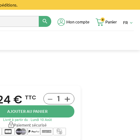
péditions.
0
search
Mon compte
Panier
FR
keyboard_arrow_down
-
+
,24 €
TTC
AJOUTER AU PANIER
Livré à partir du : Lundi 10 Août
Paiement sécurisé