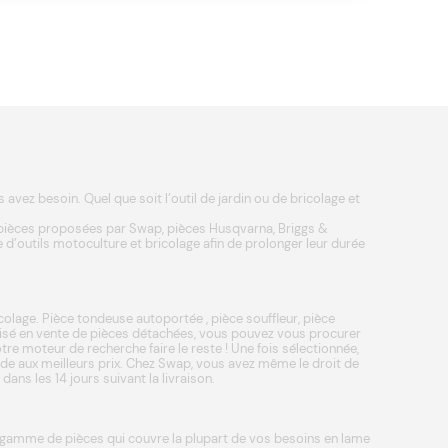
vez besoin. Quel que soit l’outil de jardin ou de bricolage et
 pièces proposées par Swap, pièces
Husqvarna
,
Briggs &
 d’outils
motoculture
et
bricolage
afin de prolonger leur durée
colage.
Pièce tondeuse autoportée
,
pièce souffleur
,
pièce
lisé en vente de pièces détachées, vous pouvez vous procurer
re moteur de recherche faire le reste ! Une fois sélectionnée,
pide aux meilleurs prix. Chez Swap, vous avez même le droit de
ns les 14 jours suivant la livraison.
re gamme de pièces qui couvre la plupart de vos besoins en
lame