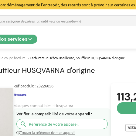
ion: déménagement de l'entrepôt, des retards sont à prévoir sur certaines ex
os services
 le coupe bordure
Carburateur Débroussailleuse, Souffleur HUSQVARNA d'origine
uffleur HUSQVARNA d'origine
Réf produit : 23226056
113
Marques compatibles :
Husqvarna
Vérifier la compatibilité de votre appareil :
search
Trouver la référence de mon appareil