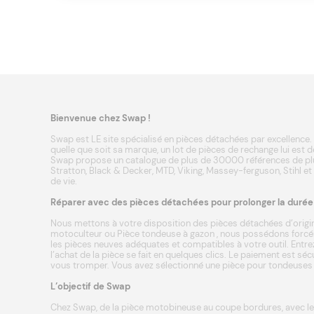
Bienvenue chez Swap !
Swap est LE site spécialisé en pièces détachées par excellence. 
quelle que soit sa marque, un lot de pièces de rechange lui est d
Swap propose un catalogue de plus de 30000 références de plu
Stratton
,
Black & Decker
,
MTD
,
Viking
,
Massey-ferguson
,
Stihl
et
de vie.
Réparer avec des pièces détachées pour prolonger la durée d
Nous mettons à votre disposition des pièces détachées d’origin
motoculteur
ou
Pièce tondeuse à gazon
, nous possédons forcém
les pièces neuves adéquates et compatibles à votre outil. Entrez
l’achat de la pièce se fait en quelques clics. Le paiement est s
vous tromper. Vous avez sélectionné une pièce pour tondeuses a
L’objectif de Swap
Chez Swap, de la
pièce motobineuse
au coupe bordures, avec le