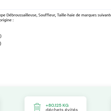
type Débroussailleuse, Souffleur, Taille-haie de marques suiva
rigine :
)
)
+80.125 KG
déchets évités