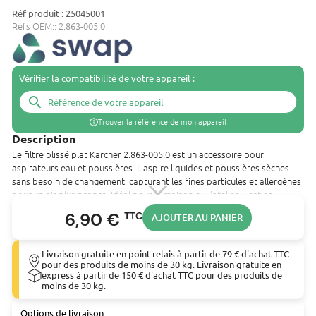
Réf produit : 25045001
Réfs OEM::
2.863-005.0
Vérifier la compatibilité de votre appareil :
search
Trouver la référence de mon appareil
Description
Le filtre plissé plat Kärcher 2.863-005.0 est un accessoire pour
aspirateurs eau et poussières. Il aspire liquides et poussières sèches
sans besoin de changement, capturant les fines particules et allergènes
pour un air plus propre. Idéal pour la maison ou l'atelier, il est en
cellulose, compact lavable et facile à installer sans outils ni contact avec
6,90 €
TTC
AJOUTER AU PANIER
la saleté.
Compatible avec WD4, WD5, WD6 ce filtre à air se monte sur les les
outils de type Aspirateur de marque : KÄRCHER. Vous trouverez ci-
Livraison gratuite en point relais à partir de 79 € d'achat TTC
dessous la liste de tous les outils compatibles avec ce Filtre à air :
pour des produits de moins de 30 kg. Livraison gratuite en
express à partir de 150 € d'achat TTC pour des produits de
moins de 30 kg.
Aspirateur eau et poussière 1000 W 20 L KÄRCHER (WD 4 Premium)
Aspirateur eau et poussière 1100 W 25 L KÄRCHER (WD 5 Premium)
Options de livraison
Aspirateur eau et poussière 1300 W 30 L KÄRCHER (WD6 P Premium)