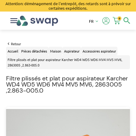
Attention: déménagement de l'entrepôt, des retards sont à prévoir sur
certaines expéditions.
0
search
FR
keyboard_arrow_down
Retour
Accueil
Pièces détachées
Maison
Aspirateur
Accessoires aspirateur
Filtre plissés et plat pour aspirateur Karcher WD4 WD5 WD6 MV4 MV5 MV6,
2863005 ,2.863-005.0
Filtre plissés et plat pour aspirateur Karcher
WD4 WD5 WD6 MV4 MV5 MV6, 2863005
,2.863-005.0