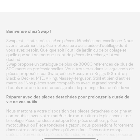
Bienvenue chez Swap !
Swap est LE site spécialisé en pièces détachées par excellence. Nous
avons forcément la pièce motoculture ou la pièce d’outillage dont
vous avez besoin. Quel que soit l’outil de jardin ou de bricolage et
quelle que soit sa marque, un lot de pièces de rechange lui est
destiné.
Swap propose un catalogue de plus de 30000 références de plus de
300 marques professionnelles. Vous trouverez dans le large choix de
pièces proposées par Swap, pièces
Husqvarna
,
Briggs & Stratton
,
Black & Decker
,
MTD
,
Viking
,
Massey-ferguson
,
Stihl
et bien d’autres
marques
! Nos pièces sont compatibles avec un grand nombre
d’outils
motoculture
et
bricolage
afin de prolonger leur durée de vie.
Réparer avec des pièces détachées pour prolonger la durée de
vie de vos outils
Nous mettons à votre disposition des pièces détachées d’origine et
compatibles avec votre matériel de motoculture de plaisance et de
bricolage.
Pièce tondeuse autoportée
,
pièce souffleur
,
pièce
motoculteur
ou
Pièce tondeuse à gazon
, nous possédons forcément
dans notre catalogue la pièce qu’il vous faut. Dans notre eshop
spécialisé en vente de pièces détachées, vous pouvez vous procurer
les pièces neuves adéquates et compatibles à votre outil. Entrez