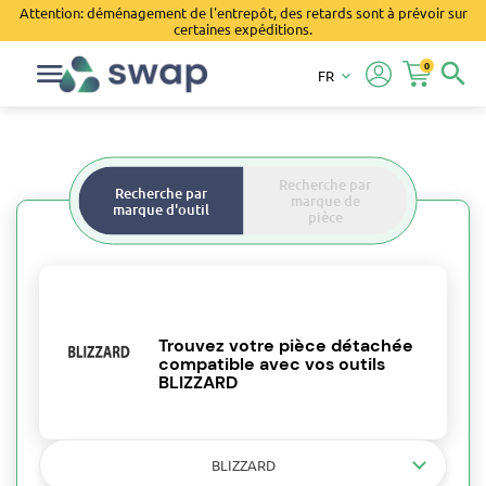
Attention: déménagement de l'entrepôt, des retards sont à prévoir sur
certaines expéditions.
0
search
FR
keyboard_arrow_down
Recherche par
Recherche par
marque de
marque d'outil
pièce
Trouvez votre pièce détachée
compatible avec vos outils
BLIZZARD
BLIZZARD