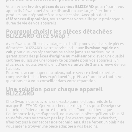
Vous recherchez des
pièces détachées BLIZZARD
pour réparer vos
appareils ? Swap met à votre disposition une large sélection de
produits pour répondre à tous vos besoins. Avec plus de
5
références disponibles
, nous sommes votre allié pour prolonger la
durée de vie de vos appareils.
Pourquoi choisir les pièces détachées
BLIZZARD chez Swap ?
Avec Swap, profitez d’avantages exclusifs pour vos achats de pièces
détachées BLIZZARD. Notre service inclut une
livraison rapide en
24h
, pour que vos réparations ne soient jamais retardées. Nous
garantissons des
pièces d’origine au meilleur prix
, avec une qualité
certifiée qui assure une longévité optimale pour vos appareils. En
plus, nos produits bénéficient d’une
garantie de 2 ans
, preuve de leur
fiabilité.
Pour vous accompagner au mieux, notre service client expert est
composé de techniciens expérimentés, prêts à répondre à toutes vos
questions et à vous conseiller dans votre réparation.
Une solution pour chaque appareil
BLIZZARD
Chez Swap, nous couvrons une vaste gamme d’appareils de la
marque BLIZZARD. Que vous cherchiez des pièces pour Déneigeuse
thermique, Rider autoporté thermique et Tondeuse thermique
Peu importe le type d’appareil, nous avons la pièce qu’il vous faut. Si
toutefois vous ne trouvez pas la pièce exacte que vous cherchez,
n’hésitez pas à
contacter nos techniciens
. Ils se feront un plaisir de
vous aider à trouver une pièce adaptée à vos besoins.