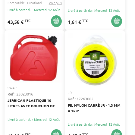
Compatible :
Greatland
Racing
Voir plus
...
Livré à partir du : Mercredi 12 Août
Livré à partir du : Mercredi 12 Août
TTC
TTC
43,58 €
1,61 €
SWAP
JR
Ref : 23023016
Ref : 17263082
JERRICAN PLASTIQUE 10
FIL NYLON CARRÉ JR - 1,3 MM
LITRES AVEC BOUCHON DE
X 15 M
SÉCURITÉ
Livré à partir du : Mercredi 12 Août
Livré à partir du : Mercredi 12 Août
TTC
TTC