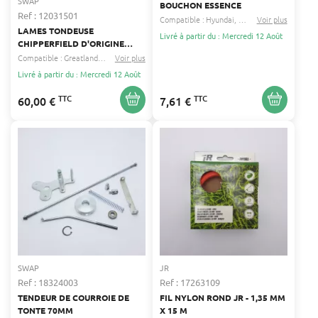
SWAP
BOUCHON ESSENCE
Ref : 12031501
Compatible :
Hyundai
Sanli
...
Voir plus
LAMES TONDEUSE
Livré à partir du : Mercredi 12 Août
CHIPPERFIELD D'ORIGINE
605MM
Compatible :
Greatland
Racing
Voir plus
...
Livré à partir du : Mercredi 12 Août
TTC
TTC
60,00 €
7,61 €
SWAP
JR
Ref : 18324003
Ref : 17263109
TENDEUR DE COURROIE DE
FIL NYLON ROND JR - 1,35 MM
TONTE 70MM
X 15 M