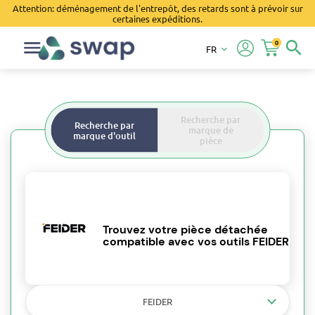
Attention: déménagement de l'entrepôt, des retards sont à prévoir sur
certaines expéditions.
0
search
FR
keyboard_arrow_down
Recherche par
Recherche par
marque de
marque d'outil
pièce
Trouvez votre pièce détachée
compatible avec vos outils FEIDER
FEIDER