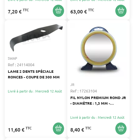
TTC
TTC
7,20 €
63,00 €
SWAP
Ref : 24114004
LAME 2 DENTS SPÉCIALE
RONCES - COUPE DE 300 MM
JR
Ref : 17263104
Livré à partir du : Mercredi 12 Août
FIL NYLON PREMIUM ROND JR
- DIAMÈTRE : 1,3 MM -
LONGUEUR : 15 M
Livré à partir du : Mercredi 12 Août
TTC
TTC
11,60 €
8,40 €