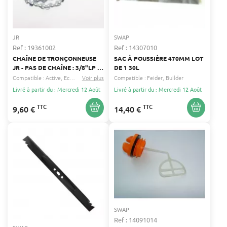
JR
SWAP
Ref : 19361002
Ref : 14307010
CHAÎNE DE TRONÇONNEUSE
SAC À POUSSIÈRE 470MM LOT
JR - PAS DE CHAÎNE : 3/8"LP -
DE 1 30L
JAUGE : 0.050" 1.3 MM - 40
Compatible :
Active
Eckman
Voir plus
...
Compatible :
Feider
Builder
ENTRAINEURS - LONGUEUR DE
Livré à partir du : Mercredi 12 Août
Livré à partir du : Mercredi 12 Août
COUPE : 25 CM
TTC
TTC
9,60 €
14,40 €
SWAP
Ref : 14091014