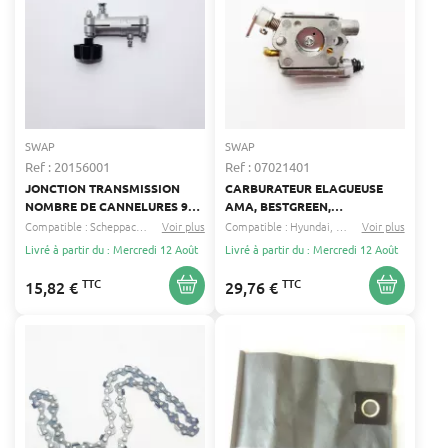
SWAP
SWAP
Ref : 20156001
Ref : 07021401
JONCTION TRANSMISSION
CARBURATEUR ELAGUEUSE
NOMBRE DE CANNELURES 9
AMA, BESTGREEN,
26MM
BRICOMARCHE, EINHELL
Compatible :
Scheppach
Feider
Voir plus
...
Compatible :
Hyundai
Racing
Voir plus
...
ENTRAXE 31MM DIAMÈTRE
Livré à partir du : Mercredi 12 Août
Livré à partir du : Mercredi 12 Août
INTÉRIEUR 13MM
TTC
TTC
15,82 €
29,76 €