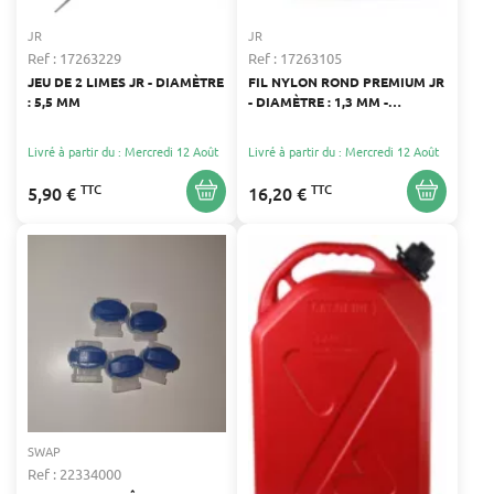
JR
JR
Ref : 17263229
Ref : 17263105
JEU DE 2 LIMES JR - DIAMÈTRE
FIL NYLON ROND PREMIUM JR
: 5,5 MM
- DIAMÈTRE : 1,3 MM -
LONGUEUR : 215 M
Livré à partir du : Mercredi 12 Août
Livré à partir du : Mercredi 12 Août
TTC
TTC
5,90 €
16,20 €
SWAP
Ref : 22334000