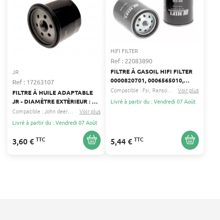
HIFI FILTER
Ref : 22083890
FILTRE À GASOIL HIFI FILTER
JR
0000820701, 0006565010,
Ref : 17263107
000922783
Compatible :
Fsi
Ransomes
...
Voir plus
FILTRE À HUILE ADAPTABLE
JR - DIAMÈTRE EXTÉRIEUR : 76
Livré à partir du : Vendredi 07 Août
MM - DIAMÈTRE INTÉRIEUR :
Compatible :
John deere
Husqvarna
Voir plus
...
18 MM - HAUTEUR : 58 MM -
Livré à partir du : Vendredi 07 Août
REMPLACE ORIGINE : B&S
492932
TTC
TTC
3,60 €
5,44 €