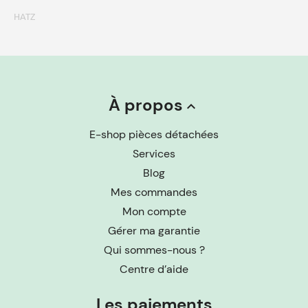
HATZ
À propos
keyboard_arrow_up
E-shop pièces détachées
Services
Blog
Mes commandes
Mon compte
Gérer ma garantie
Qui sommes-nous ?
Centre d’aide
Les paiements