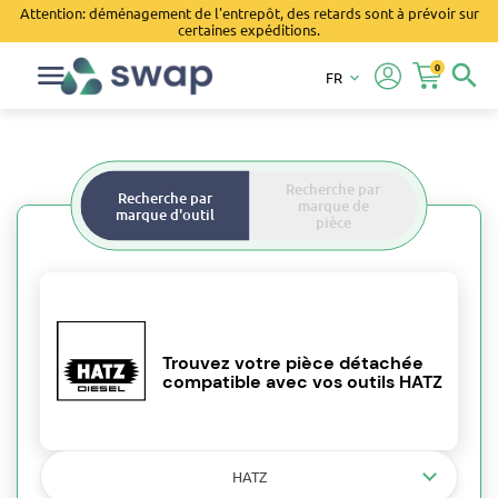
Attention: déménagement de l'entrepôt, des retards sont à prévoir sur
certaines expéditions.
0
search
FR
keyboard_arrow_down
Recherche par
Recherche par
marque de
marque d'outil
pièce
Trouvez votre pièce détachée
compatible avec vos outils HATZ
HATZ