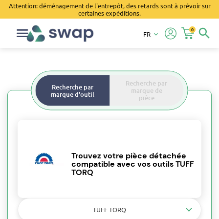
Attention: déménagement de l'entrepôt, des retards sont à prévoir sur
certaines expéditions.
0
search
FR
keyboard_arrow_down
Recherche par
Recherche par
marque de
marque d'outil
pièce
Trouvez votre pièce détachée
compatible avec vos outils TUFF
TORQ
TUFF TORQ