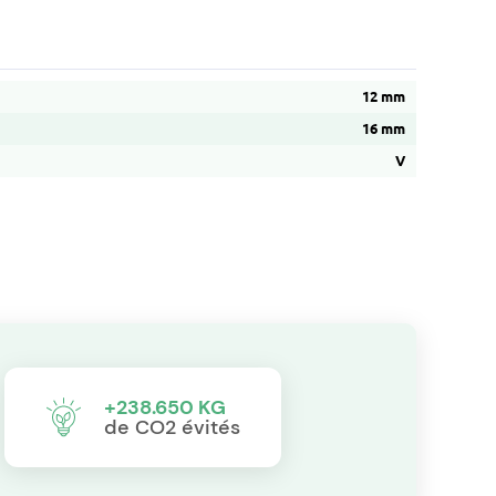
12 mm
16 mm
V
+238.650 KG
de CO2 évités