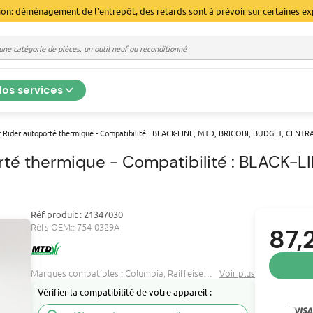
ion: déménagement de l'entrepôt, des retards sont à prévoir sur certaines ex
os services
 Rider autoporté thermique - Compatibilité : BLACK-LINE, MTD, BRICOBI, BUDGET, CENT
té thermique - Compatibilité : BLACK-L
Réf produit : 21347030
Réfs OEM::
754-0329A
87,
Marques compatibles :
Columbia
Raiffeisen
Super
Voir plus
...
Vérifier la compatibilité de votre appareil :