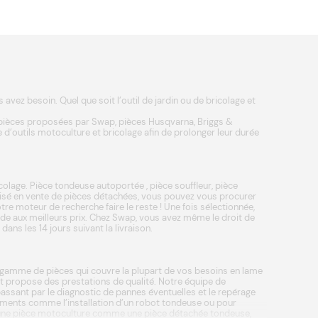
vez besoin. Quel que soit l’outil de jardin ou de bricolage et
 pièces proposées par Swap, pièces
Husqvarna
,
Briggs &
 d’outils
motoculture
et
bricolage
afin de prolonger leur durée
colage.
Pièce tondeuse autoportée
,
pièce souffleur
,
pièce
lisé en vente de pièces détachées, vous pouvez vous procurer
re moteur de recherche faire le reste ! Une fois sélectionnée,
pide aux meilleurs prix. Chez Swap, vous avez même le droit de
ns les 14 jours suivant la livraison.
re gamme de pièces qui couvre la plupart de vos besoins en
lame
n et propose des prestations de qualité. Notre équipe de
assant par le diagnostic de pannes éventuelles et le repérage
ipements comme l’installation d’un robot tondeuse ou pour
ger une pièce motoculture comme une
pièce détachée tondeuse
,