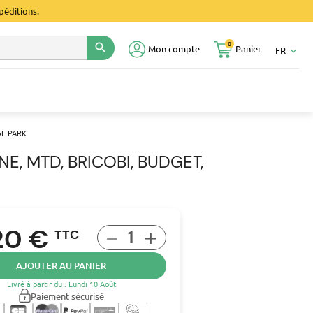
péditions.
0
search
Mon compte
Panier
FR
keyboard_arrow_down
RAL PARK
INE, MTD, BRICOBI, BUDGET,
-
+
20 €
TTC
AJOUTER AU PANIER
Livré à partir du : Lundi 10 Août
Paiement sécurisé