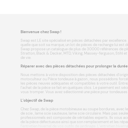
Bienvenue chez Swap !
Swap est LE site spécialisé en pièces détachées par excellence. 
quelle que soit sa marque, un lot de pièces de rechange lui est d
Swap propose un catalogue de plus de 30000 références de plu
Stratton
,
Black & Decker
,
MTD
,
Viking
,
Massey-ferguson
,
Stihl
et
de vie.
Réparer avec des pièces détachées pour prolonger la durée d
Nous mettons à votre disposition des pièces détachées d’origin
motoculteur
ou
Pièce tondeuse à gazon
, nous possédons forcém
les pièces neuves adéquates et compatibles à votre outil. Entrez
l’achat de la pièce se fait en quelques clics. Le paiement est s
vous tromper. Vous avez sélectionné une pièce pour tondeuses a
L’objectif de Swap
Chez Swap, de la
pièce motobineuse
au coupe bordures, avec le
de scie
, lame scie sauteuse, lame scie circulaire. Mais pas seule
professionnels est composée de véritables experts. Ils vous acc
de la pièce défectueuse ainsi que son remplacement et les répar
l’entretien hivernal
de vos outils de jardinage. L’entretien hive