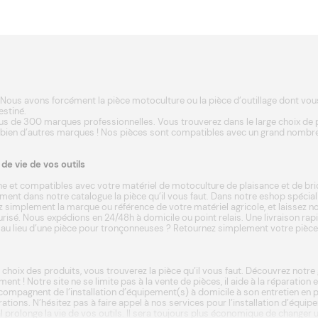
Nous avons forcément la pièce motoculture ou la pièce d’outillage dont vous a
estiné.
s de 300 marques professionnelles. Vous trouverez dans le large choix de
 bien d’autres
marques
! Nos pièces sont compatibles avec un grand nombre
e vie de vos outils
e et compatibles avec votre matériel de motoculture de plaisance et de bri
ent dans notre catalogue la pièce qu’il vous faut. Dans notre eshop spécia
 simplement la marque ou référence de votre matériel agricole, et laissez not
écurisé. Nous expédions en 24/48h à domicile ou point relais. Une livraison ra
u lieu d’une pièce pour tronçonneuses ? Retournez simplement votre pièce da
 choix des produits, vous trouverez la pièce qu’il vous faut. Découvrez not
ment ! Notre site ne se limite pas à la vente de pièces, il aide à la réparatio
ompagnent de l’installation d’équipement(s) à domicile à son entretien en p
ations. N’hésitez pas à faire appel à nos services pour l’installation d’équ
rnal prolonge la vie de vos outils. Il sera toujours plus économique de chan