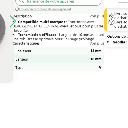
search
Trouver la référence de mon appareil
Livraiso
Description
Voir plus
d'achat 
: Fonctionne avec
Compatible multi-marques
Livraiso
BLACK-LINE, MTD, CENTRAL PARK, et plus pour plus de
d'achat 
flexibilité.
: Largeur de 16 mm assurant
Transmission efficace
Options de l
une robustesse optimale pour un usage prolongé.
Geodis :
Caractéristiques
Voir plus
Epaisseur
12 mm
Largeur
16 mm
Type
V