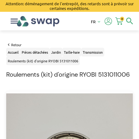
Attention: déménagement de l'entrepôt, des retards sont à prévoir sur
certaines expéditions.
0
search
FR
keyboard_arrow_down
Retour
Accueil
Pièces détachées
Jardin
Taille-haie
Transmission
Roulements (kit) d'origine RYOBI 5131011006
Roulements (kit) d'origine RYOBI 5131011006