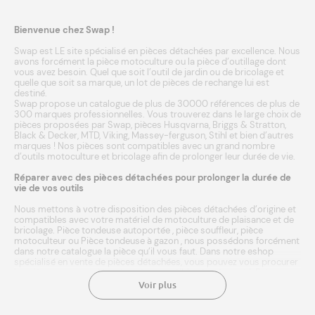
Bienvenue chez Swap !
Swap est LE site spécialisé en pièces détachées par excellence. Nous
avons forcément la pièce motoculture ou la pièce d’outillage dont
vous avez besoin. Quel que soit l’outil de jardin ou de bricolage et
quelle que soit sa marque, un lot de pièces de rechange lui est
destiné.
Swap propose un catalogue de plus de 30000 références de plus de
300 marques professionnelles. Vous trouverez dans le large choix de
pièces proposées par Swap, pièces
Husqvarna
,
Briggs & Stratton
,
Black & Decker
,
MTD
,
Viking
,
Massey-ferguson
,
Stihl
et bien d’autres
marques
! Nos pièces sont compatibles avec un grand nombre
d’outils
motoculture
et
bricolage
afin de prolonger leur durée de vie.
Réparer avec des pièces détachées pour prolonger la durée de
vie de vos outils
Nous mettons à votre disposition des pièces détachées d’origine et
compatibles avec votre matériel de motoculture de plaisance et de
bricolage.
Pièce tondeuse autoportée
,
pièce souffleur
,
pièce
motoculteur
ou
Pièce tondeuse à gazon
, nous possédons forcément
dans notre catalogue la pièce qu’il vous faut. Dans notre eshop
spécialisé en vente de pièces détachées, vous pouvez vous procurer
les pièces neuves adéquates et compatibles à votre outil. Entrez
simplement la marque ou référence de votre matériel agricole, et
Voir plus
laissez notre moteur de recherche faire le reste ! Une fois
sélectionnée, l’achat de la pièce se fait en quelques clics. Le paiement
est sécurisé. Nous expédions en 24/48h à domicile ou point relais.