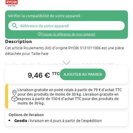
Vérifier la compatibilité de votre appareil :
search
Trouver la référence de mon appareil
Description
Cet article Roulements (kit) d'origine RYOBI 5131011006 est une pièce
détachée pour Taille-haie
La pièce détachée Roulements (kit) d'origine RYOBI 5131011006 se
monte sur les outils suivants :
9,46 €
TTC
AJOUTER AU PANIER
Taille-haie thermique RYOBI (RHT25X55R)
Taille-haie thermique RYOBI (RHT2660DA)
Taille-haie thermique 25.4 cm³ RYOBI (RHT25X60RO)
Livraison gratuite en point relais à partir de 79 € d'achat TTC
Taille-haie thermique 26 cm³ RYOBI (RHT2660R)
pour des produits de moins de 30 kg. Livraison gratuite en
express à partir de 150 € d'achat TTC pour des produits de
moins de 30 kg.
Options de livraison
livraison en 4 jours à partir de l'expédition
Geodis :