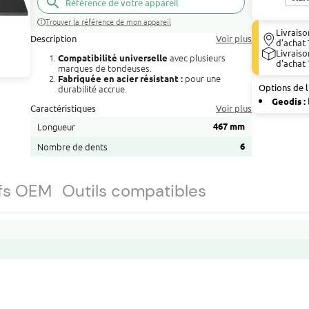
search
Trouver la référence de mon appareil
Livraiso
Description
Voir plus
d'achat 
Livraiso
avec plusieurs
Compatibilité universelle
d'achat 
marques de tondeuses.
pour une
Fabriquée en acier résistant
:
Options de l
durabilité accrue.
Geodis :
Caractéristiques
Voir plus
Longueur
467 mm
Nombre de dents
6
fs OEM
Outils compatibles