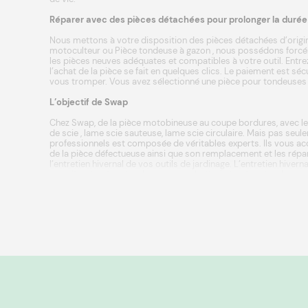
Réparer avec des pièces détachées pour prolonger la durée d
Nous mettons à votre disposition des pièces détachées d’origin
motoculteur
ou
Pièce tondeuse à gazon
, nous possédons forcém
les pièces neuves adéquates et compatibles à votre outil. Entrez
l’achat de la pièce se fait en quelques clics. Le paiement est s
vous tromper. Vous avez sélectionné une pièce pour tondeuses a
L’objectif de Swap
Chez Swap, de la
pièce motobineuse
au coupe bordures, avec le
de scie
, lame scie sauteuse, lame scie circulaire. Mais pas seule
professionnels est composée de véritables experts. Ils vous acc
de la pièce défectueuse ainsi que son remplacement et les répar
l’entretien hivernal
de vos outils de jardinage. L’entretien hive
une
pièce tracteur tondeuse
ou une
batterie tracteur tondeuse
nécessitent d’être parfaitement posés pour offrir une tonte de
c’est également bénéficier de conseils, de diagnostics ou d’ut
chaîne de tronçonneuse
ou une
lame de scie
, les experts Swap 
de vos outils thermiques
est essentiel pour retrouver dès les 
détachées Husqvarna
,
pièces détachées Black et Decker
, et t
lutter contre le réchauffement climatique. Il sera toujours plus 
trouver la ou les pièces nécessaires à la réparation de votre m
Les pièces détachées ? Redonner de la vie et redonner du sens. 
rallonger la vie de votre appareil, voire à lui offrir une nouvelle e
vos
outils de bricolage
et d’appareillages maison. On possède p
L’avenir sera réparation