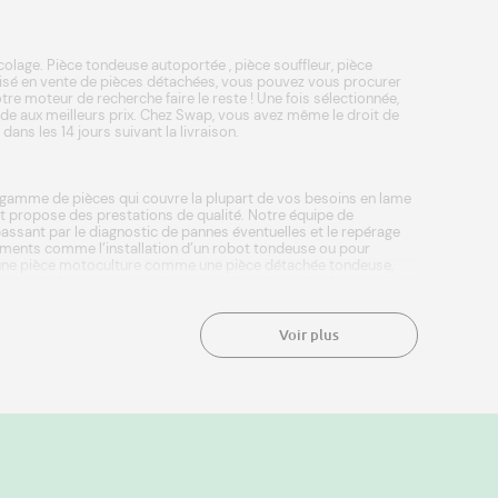
colage.
Pièce tondeuse autoportée
,
pièce souffleur
,
pièce
lisé en vente de pièces détachées, vous pouvez vous procurer
re moteur de recherche faire le reste ! Une fois sélectionnée,
pide aux meilleurs prix. Chez Swap, vous avez même le droit de
ns les 14 jours suivant la livraison.
re gamme de pièces qui couvre la plupart de vos besoins en
lame
n et propose des prestations de qualité. Notre équipe de
assant par le diagnostic de pannes éventuelles et le repérage
ipements comme l’installation d’un robot tondeuse ou pour
ger une pièce motoculture comme une
pièce détachée tondeuse
,
maison et des espaces verts comme les robots tondeuses
gévité et leurs performances. Une installation garantie par Swap,
t charger une batterie tracteur tondeuse, comment changer une
s ! Attention ! Professionnels et particuliers,
l’entretien hivernal
Voir plus
 en pièce détachée d’origine tondeuse des ou une
pièces
 pour la réparation, c’est refuser d’acheter du neuf et c’est
n entier. L’avenir est à la réparation ! En quelques clics, venez
ccessoires destinés à l’entretien et la réparation pour
sons plus de 30 000 références compatibles et adaptables avec