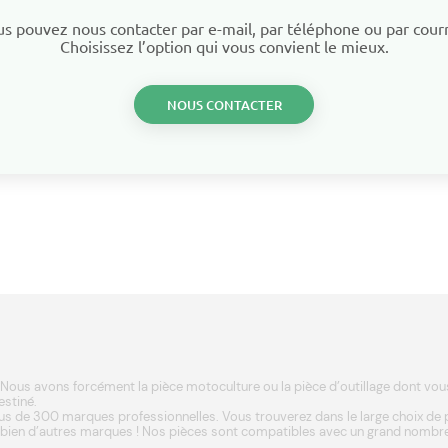
s pouvez nous contacter par e-mail, par téléphone ou par courr
Choisissez l’option qui vous convient le mieux.
NOUS CONTACTER
Nous avons forcément la pièce motoculture ou la pièce d’outillage dont vous a
estiné.
s de 300 marques professionnelles. Vous trouverez dans le large choix de
 bien d’autres
marques
! Nos pièces sont compatibles avec un grand nombre