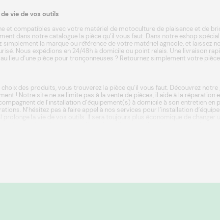
e vie de vos outils
e et compatibles avec votre matériel de motoculture de plaisance et de bri
ent dans notre catalogue la pièce qu’il vous faut. Dans notre eshop spécia
 simplement la marque ou référence de votre matériel agricole, et laissez not
écurisé. Nous expédions en 24/48h à domicile ou point relais. Une livraison ra
u lieu d’une pièce pour tronçonneuses ? Retournez simplement votre pièce da
 choix des produits, vous trouverez la pièce qu’il vous faut. Découvrez not
ment ! Notre site ne se limite pas à la vente de pièces, il aide à la réparatio
ompagnent de l’installation d’équipement(s) à domicile à son entretien en p
ations. N’hésitez pas à faire appel à nos services pour l’installation d’équ
rnal prolonge la vie de vos outils. Il sera toujours plus économique de chan
que de remplacer la machine elle-même. Parce que les équipements de la 
 pelouse parfaite, Swap vous propose de les
installer
afin de garantir leur lon
ilisation sur les appareils ou sur les pièces détachées motoculture. Commen
installent et vous donnent les clés pour que vos installations durent longtemp
beaux jours une machine en parfait état de marche ! Là encore, Swap propose
oute pièce tondeuse nécessaire au bon fonctionnement de votre machine. Opter
économique et plus écologique de changer une pièce que de changer l’appareil e
atériel. Pièce motoculture générique adaptable ou de marque.
Chez Swap, on vous propose un très large catalogue de pièces détachées et a
xistence.
Pièces détachées motoculture
bien sûr, mais pas que. Nous propo
lus de 30 000 bonnes raisons de faire plaisir.