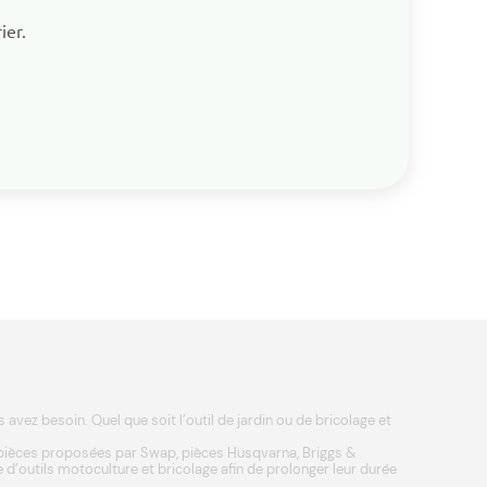
ier.
vez besoin. Quel que soit l’outil de jardin ou de bricolage et
 pièces proposées par Swap, pièces
Husqvarna
,
Briggs &
 d’outils
motoculture
et
bricolage
afin de prolonger leur durée