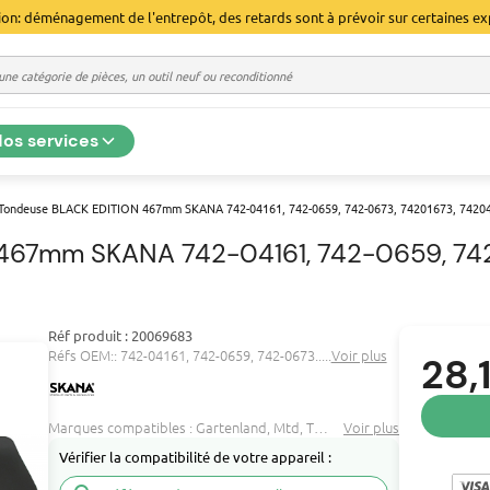
ion: déménagement de l'entrepôt, des retards sont à prévoir sur certaines ex
os services
Tondeuse BLACK EDITION 467mm SKANA 742-04161, 742-0659, 742-0673, 74201673, 74204
67mm SKANA 742-04161, 742-0659, 742
Réf produit : 20069683
Réfs OEM::
742-04161, 742-0659, 742-0673.....
Voir plus
28,
Marques compatibles :
Gartenland
Mtd
Turbo silent
Voir plus
...
Vérifier la compatibilité de votre appareil :