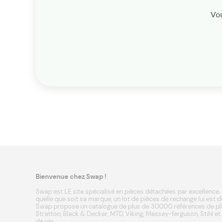
Vou
Bienvenue chez Swap !
Swap est LE site spécialisé en pièces détachées par excellence. 
quelle que soit sa marque, un lot de pièces de rechange lui est d
Swap propose un catalogue de plus de 30000 références de plu
Stratton
,
Black & Decker
,
MTD
,
Viking
,
Massey-ferguson
,
Stihl
et
de vie.