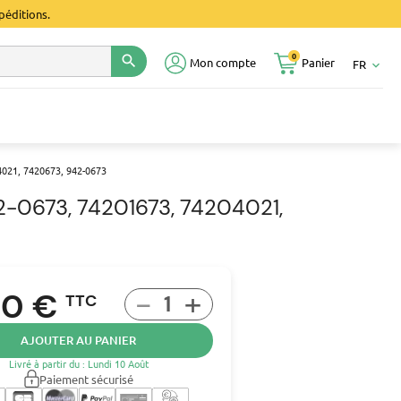
péditions.
0
search
Mon compte
Panier
FR
keyboard_arrow_down
021, 7420673, 942-0673
-0673, 74201673, 74204021,
-
+
10 €
TTC
AJOUTER AU PANIER
Livré à partir du : Lundi 10 Août
Paiement sécurisé