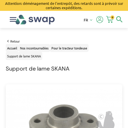
Attention: déménagement de l'entrepôt, des retards sont à prévoir sur
certaines expéditions.
0
search
FR
keyboard_arrow_down
Retour
Accueil
Nos incontournables
Pour le tracteur tondeuse
Support de lame SKANA
Support de lame SKANA