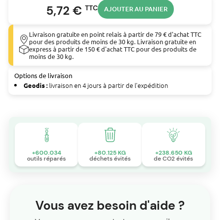
suivants :
5,72 €
TTC
AJOUTER AU PANIER
Rider autoporté thermique BAUHAUS (11/81 134C352D646)
Rider autoporté thermique BAUHAUS (Funrunner 132-679F646)
Rider autoporté thermique BAUHAUS (Funrunner 133I679F646)
Livraison gratuite en point relais à partir de 79 € d'achat TTC
Rider autoporté thermique BAUHAUS (Funrunner 134K679F646)
pour des produits de moins de 30 kg. Livraison gratuite en
Rider autoporté thermique BAUHAUS (Gardol 10.5/81 135B453D646)
express à partir de 150 € d'achat TTC pour des produits de
moins de 30 kg.
Rider autoporté thermique BAUHAUS (Gardol Topcut 12/91
133I471E646)
Options de livraison
Rider autoporté thermique BAUHAUS (Gardol Topcut 12/91
livraison en 4 jours à partir de l'expédition
Geodis :
134I471E646)
Rider autoporté thermique BAUHAUS (Gardol Topcut 12/91
135H453E646)
Rider autoporté thermique BAUHAUS (Gardol Topcut 12/91
136H453E646)
Rider autoporté thermique BAUHAUS (Yard-Man 10/76 133B352D646)
Rider autoporté thermique BRICOBI (BA 13/1020 13AA763N601)
Rider autoporté thermique BRICOBI (BA 13/1020 13CA763N601)
+600.034
+80.125 KG
+238.650 KG
outils réparés
déchets évités
de CO2 évités
Rider autoporté thermique BRICOBI (BA 15/1020 13AD763N601)
Rider autoporté thermique BRICOBI (BA 16/1020 H 13AO793N601)
Rider autoporté thermique BRICOBI (BA 16/1020 H 13CO793N601)
Rider autoporté thermique BUDGET (BTR 1101 13AB450F619)
Rider autoporté thermique BUDGET (BTR 1101 13AB451F619)
Vous avez besoin d'aide ?
Rider autoporté thermique BUDGET (BTR 1101 13AE450F619)
Rider autoporté thermique BUDGET (BTR 1101 13B1451F619)