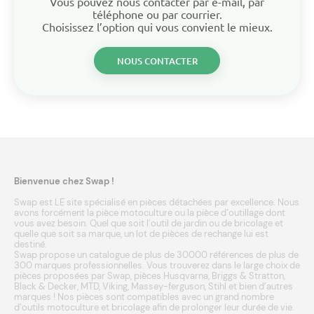
Vous pouvez nous contacter par e-mail, par
Rider autoporté thermique CAST (Cast 12.5/81 13A3450D669)
téléphone ou par courrier.
Rider autoporté thermique CENTRAL PARK (BA 125/91 13AL473F641)
Choisissez l’option qui vous convient le mieux.
Rider autoporté thermique CENTRAL PARK (CPA-11/81 13A1450D641)
Rider autoporté thermique CENTRAL PARK (CPA-11/81 13AB450D641)
NOUS CONTACTER
Rider autoporté thermique CENTRAL PARK (CPA-11/81 13AC451D641)
Rider autoporté thermique CMI (81-11 13D1452D620)
Rider autoporté thermique CMI (91-12 13D1452B620)
Rider autoporté thermique CMI (91-12 13D1472B620)
Rider autoporté thermique COLUMBIA (105/810 N 135B451D626)
Rider autoporté thermique COLUMBIA (110/760 HA 135-6220)
Rider autoporté thermique COLUMBIA (110/760 HA 136-6220)
Rider autoporté thermique COLUMBIA (110/810 135B451D626)
Rider autoporté thermique COLUMBIA (111/810 130-337D)
Rider autoporté thermique COLUMBIA (111/810 138-3470)
Bienvenue chez Swap !
Rider autoporté thermique COLUMBIA (111/810 139-3470)
Swap est LE site spécialisé en pièces détachées par excellence. Nous
Rider autoporté thermique COLUMBIA (111/910 N 132-430E600)
avons forcément la pièce motoculture ou la pièce d’outillage dont
Rider autoporté thermique COLUMBIA (111/960 138-6370)
vous avez besoin. Quel que soit l’outil de jardin ou de bricolage et
quelle que soit sa marque, un lot de pièces de rechange lui est
Rider autoporté thermique COLUMBIA (111/960 N 130-637F)
destiné.
Rider autoporté thermique COLUMBIA (111/960 N 139-6370)
Swap propose un catalogue de plus de 30000 références de plus de
Rider autoporté thermique COLUMBIA (112/910 135H451E626)
300 marques professionnelles. Vous trouverez dans le large choix de
Rider autoporté thermique COLUMBIA (112/910 N 133I470E626)
pièces proposées par Swap, pièces
Husqvarna
,
Briggs & Stratton
,
Black & Decker
,
MTD
,
Viking
,
Massey-ferguson
,
Stihl
et bien d’autres
Rider autoporté thermique COLUMBIA (112/910 N 134I451E626)
marques
! Nos pièces sont compatibles avec un grand nombre
Rider autoporté thermique COLUMBIA (112/960 134K671F626)
d’outils
motoculture
et
bricolage
afin de prolonger leur durée de vie.