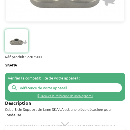
Réf produit : 22075000
Vérifier la compatibilité de votre appareil :
search
Trouver la référence de mon appareil
Description
Cet article Support de lame SKANA est une pièce détachée pour
Tondeuse
La pièce détachée Support de lame SKANA se monte sur les outils