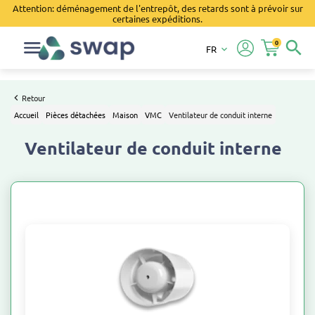
Attention: déménagement de l'entrepôt, des retards sont à prévoir sur
certaines expéditions.
0
search
FR
keyboard_arrow_down
Retour
Accueil
Pièces détachées
Maison
VMC
Ventilateur de conduit interne
Ventilateur de conduit interne