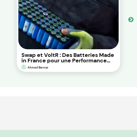
Swap et VoltR : Des Batteries Made
in France pour une Performance
Durable et d’Impact
Ahmed Bennai
Environnemental Réduit.