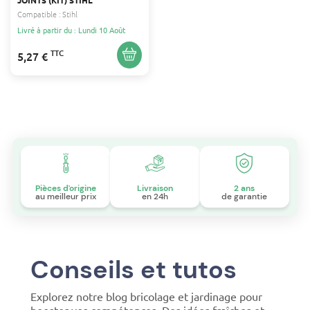
Compatible :
Stihl
Livré à partir du : Lundi 10 Août
TTC
5,27 €
Pièces d'origine
Livraison
2 ans
au meilleur prix
en 24h
de garantie
Conseils et tutos
Explorez notre blog bricolage et jardinage pour
booster vos compétences. Des idées fraîches et