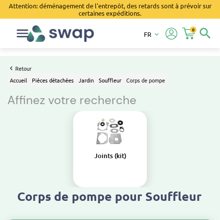
Attention: déménagement de l'entrepôt, des retards sont à prévoir sur
certaines expéditions.
0
search
FR
keyboard_arrow_down
Retour
Accueil
Pièces détachées
Jardin
Souffleur
Corps de pompe
Affinez votre recherche
Joints (kit)
Corps de pompe pour Souffleur