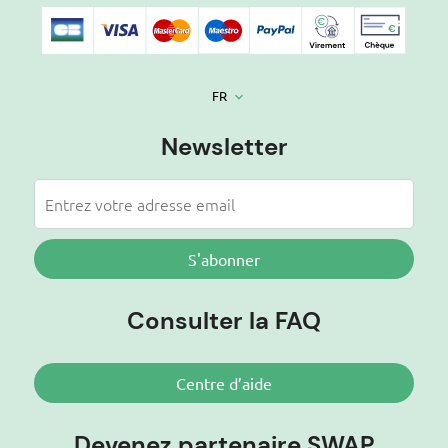
FR
keyboard_arrow_down
Newsletter
S'abonner
Consulter la FAQ
Centre d’aide
Devenez partenaire SWAP