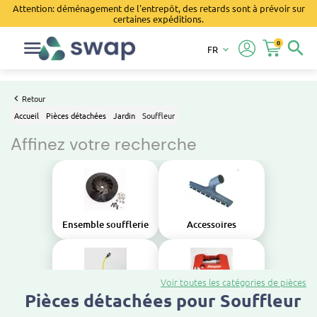
Attention: déménagement de l'entrepôt, des retards sont à prévoir sur
certaines expéditions.
0
search
FR
keyboard_arrow_down
Retour
Accueil
Pièces détachées
Jardin
Souffleur
Affinez votre recherche
Ensemble soufflerie
Accessoires
Voir toutes les catégories de pièces
Pièces détachées pour Souffleur
Alimentation en carburant
Carrosserie