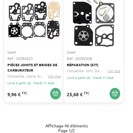
SWAP
SWAP
Ref : 20282623
Ref : 20282638
PIÈCES JOINTS ET BRIDES DE
RÉPARATION (KIT)
CARBURATEUR
Compatible :
Stihl
Dolmar
...
Voir plus
Compatible :
Alpina
Echo
...
Voir plus
Livré à partir du : Mardi 11 Août
Livré à partir du : Mardi 11 Août
TTC
TTC
9,96 €
25,68 €
Affichage 46 éléments
Page 1/2