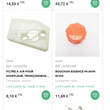
TTC
TTC
14,50 €
43,72 €
SWAP
SWAP
Ref : 20282006
Ref : 20282390
FILTRE À AIR POUR
BOUCHON ESSENCE 44.6MM
SOUFFLEUR, TRONÇONNEUSE
ECHO
DOLMAR DOLMAR
Compatible :
Dolmar
Compatible :
Echo
Livré à partir du : Mardi 11 Août
Livré à partir du : Mardi 11 Août
TTC
TTC
8,10 €
11,69 €