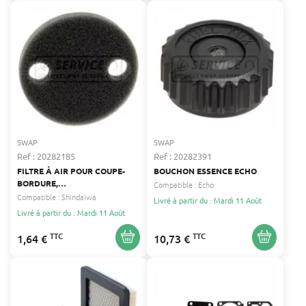
SWAP
SWAP
Ref : 20282185
Ref : 20282391
FILTRE À AIR POUR COUPE-
BOUCHON ESSENCE ECHO
BORDURE,
Compatible :
Echo
DÉBROUSSAILLEUSE,
Compatible :
Shindaiwa
Livré à partir du : Mardi 11 Août
SOUFFLEUR, TONDEUSE
Livré à partir du : Mardi 11 Août
SHINDAIWA SHINDAIWA
TTC
TTC
1,64 €
10,73 €