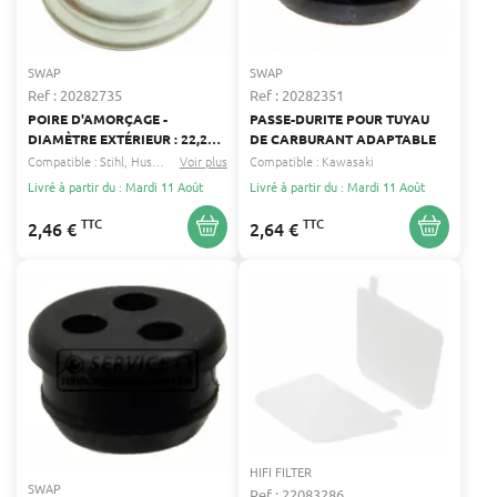
SWAP
SWAP
Ref : 20282735
Ref : 20282351
POIRE D'AMORÇAGE -
PASSE-DURITE POUR TUYAU
DIAMÈTRE EXTÉRIEUR : 22,2
DE CARBURANT ADAPTABLE
MM - COMPATIBLE ZAMA
Compatible :
Stihl
Husqvarna
Voir plus
...
Compatible :
Kawasaki
Livré à partir du : Mardi 11 Août
Livré à partir du : Mardi 11 Août
TTC
TTC
2,46 €
2,64 €
HIFI FILTER
SWAP
Ref : 22083286