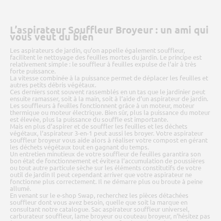
L’aspirateur Souffleur Broyeur : un ami qui
vous veut du bien
Les aspirateurs de jardin, qu’on appelle également souffleur,
facilitent le nettoyage des feuilles mortes du jardin. Le principe est
relativement simple : le souffleur à feuilles expulse de l’air à très
forte puissance.
La vitesse combinée à la puissance permet de déplacer les feuilles et
autres petits débris végétaux.
Ces derniers sont souvent rassemblés en un tas que le jardinier peut
ensuite ramasser, soit à la main, soit à l’aide d’un aspirateur de jardin.
Les souffleurs à feuilles fonctionnent grâce à un moteur, moteur
thermique ou moteur électrique. Bien sûr, plus la puissance du moteur
est élevée, plus la puissance du souffle est importante.
Mais en plus d’aspirer et de souffler les feuilles et les déchets
végétaux, l’aspirateur 3-en-1 peut aussi les broyer. Votre aspirateur
souffleur broyeur vous aide alors à réaliser votre compost en gérant
les déchets végétaux tout en gagnant du temps.
Un entretien minutieux de votre souffleur de feuilles garantira son
bon état de fonctionnement et évitera l’accumulation de poussières
ou tout autre particule sèche sur les éléments constitutifs de votre
outil de jardin Il peut cependant arriver que votre aspirateur ne
fonctionne plus correctement. Il ne démarre plus ou broute à peine
allumé.
En venant sur le e-shop Swap, recherchez les pièces détachées
souffleur dont vous avez besoin, quelle que soit la marque en
consultant notre catalogue. Sac aspirateur souffleur universel,
carburateur souffleur, lame broyeur ou couteau broyeur, n’hésitez pas