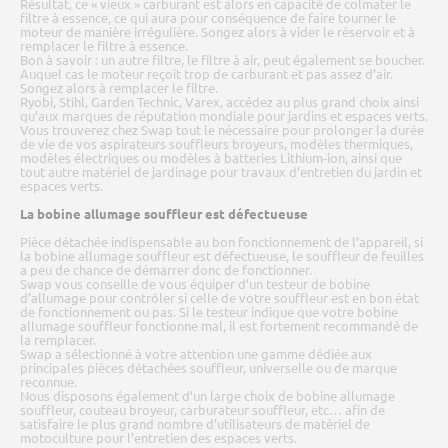
Résultat, ce « vieux » carburant est alors en capacité de colmater le
filtre à essence, ce qui aura pour conséquence de faire tourner le
moteur de manière irrégulière. Songez alors à vider le réservoir et à
remplacer le filtre à essence.
Bon à savoir : un autre filtre, le filtre à air, peut également se boucher.
Auquel cas le moteur reçoit trop de carburant et pas assez d’air.
Songez alors à remplacer le filtre.
Ryobi, Stihl, Garden Technic, Varex, accédez au plus grand choix ainsi
qu’aux marques de réputation mondiale pour jardins et espaces verts.
Vous trouverez chez Swap tout le nécessaire pour prolonger la durée
de vie de vos aspirateurs souffleurs broyeurs, modèles thermiques,
modèles électriques ou modèles à batteries Lithium-ion, ainsi que
tout autre matériel de jardinage pour travaux d’entretien du jardin et
espaces verts.
La bobine allumage souffleur est défectueuse
Pièce détachée indispensable au bon fonctionnement de l’appareil, si
la bobine allumage souffleur est défectueuse, le souffleur de feuilles
a peu de chance de démarrer donc de fonctionner.
Swap vous conseille de vous équiper d’un testeur de bobine
d’allumage pour contrôler si celle de votre souffleur est en bon état
de fonctionnement ou pas. Si le testeur indique que votre bobine
allumage souffleur fonctionne mal, il est fortement recommandé de
la remplacer.
Swap a sélectionné à votre attention une gamme dédiée aux
principales pièces détachées souffleur, universelle ou de marque
reconnue.
Nous disposons également d’un large choix de bobine allumage
souffleur, couteau broyeur, carburateur souffleur, etc… afin de
satisfaire le plus grand nombre d’utilisateurs de matériel de
motoculture pour l’entretien des espaces verts.