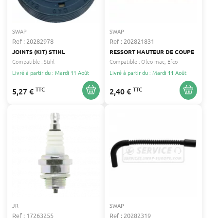
SWAP
SWAP
Ref : 20282978
Ref : 202821831
JOINTS (KIT) STIHL
RESSORT HAUTEUR DE COUPE
Compatible :
Stihl
Compatible :
Oleo mac
Efco
Livré à partir du : Mardi 11 Août
Livré à partir du : Mardi 11 Août
TTC
TTC
5,27 €
2,40 €
JR
SWAP
Ref : 17263255
Ref : 20282319