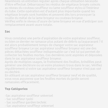
Néanmoins un entretien régulier après chaque utilisation nécessite
d’être effectué. Débarrassez les résidus de végétaux broyés coincés
au niveau du couteau souffleur ou lame souffleur et/ou à l’intérieur
du tube. Cette opération est d’autant plus importante quand les
végétaux broyés sont humides et peuvent dès lors provoquer la
rouille du métal de la lame broyeur ou couteau broyeur.
Vérifiez enfin le niveau d’usure de lame broyeur en vue d’anticiper son
remplacement avant usure totale.
Sac
Vous constatez une perte d'aspiration de votre aspirateur souffleur,
ou bien ce dernier ne ramasse plus autant de débris qu’auparavant ? Il
est alors probablement temps de changer votre sac aspirateur
souffleur broyeur Le sac aspirateur souffleur broyeur est une des
pièces détachées souffleur indispensable car c’est lui qui permet de
collecter les feuilles mortes. Ces dernières sont aspirées et déposées
dans le sac aspirateur souffleur broyeur.
Après de multiples usages, le frottement des feuilles, brindilles peut
générer une déchirure ou un voire plusieurs trous dans le sac. Vérifiez
régulièrement si votre sac aspirateur souffleur broyeur n’est pas usé
ou déchiré.
En utilisant un sac aspirateur souffleur broyeur neuf et de qualité,
vous vous assurerez que les feuilles mortes du jardin seront
ramassées efficacement.
Top Catégories
-Sac aspirateur souffleur universel
- Sac souffleur ryobi
- Sac souffleur garden technic
- Sac aspirateur souffleur universel