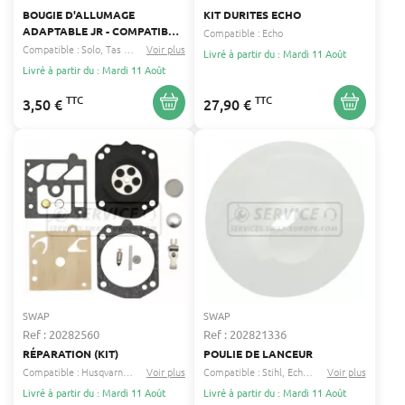
BOUGIE D'ALLUMAGE
KIT DURITES ECHO
ADAPTABLE JR - COMPATIBLE
Compatible :
Echo
CHAMPION RCJ8, NGK BMR6A,
Compatible :
Solo
Tas tanaka
Voir plus
...
Livré à partir du : Mardi 11 Août
BOSCH WSR8E, TORCH L6RC
Livré à partir du : Mardi 11 Août
TTC
TTC
3,50 €
27,90 €
SWAP
SWAP
Ref : 20282560
Ref : 202821336
RÉPARATION (KIT)
POULIE DE LANCEUR
Compatible :
Husqvarna
Dolmar
Voir plus
...
Compatible :
Stihl
Echo
...
Voir plus
Livré à partir du : Mardi 11 Août
Livré à partir du : Mardi 11 Août