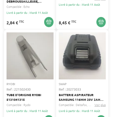
DÉBROUSSAILLEUSE,
Livré à partir du : Mardi 11 Août
SOUFFLEUR, TAILLE-HAIE
Compatible :
Echo
ECHO HIFI FILTER SL 1437
Livré à partir du : Mardi 11 Août
TTC
TTC
2,84 €
8,45 €
RYOBI
SWAP
Ref : 221502430
Ref : 20273033
TUBE D'ORIGINE RYOBI
BATTERIE ASPIRATEUR
5131041315
SAMSUNG 116MM 20V 2AH
COUNTRY SIDE, DELTAFOX,
Compatible :
Ryobi
Compatible :
Deltafox
Myproject
Voir plus
...
MYPROJECT
Livré à partir du : Mardi 11 Août
Livré à partir du : Mardi 11 Août