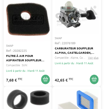
SWAP
Ref : 22076189
SWAP
CARBURATEUR SOUFFLEUR
Ref : 20282225
ALPINA, CASTELGARDEN,
FILTRE À AIR POUR
CASTOR, MOUNTFIELD
Compatible :
Alpina
Castor
...
Voir plus
ASPIRATEUR SOUFFLEUR
Livré à partir du : Mardi 11 Août
BROYEUR, AUTRES,
Compatible :
Stihl
SOUFFLEUR, TRONÇONNEUSE
Livré à partir du : Mardi 11 Août
STIHL STIHL
TTC
TTC
7,68 €
42,65 €