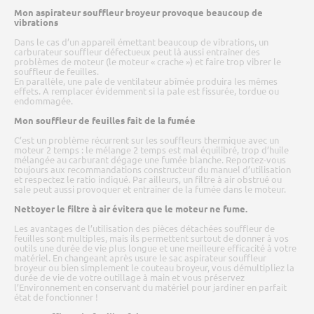
Mon aspirateur souffleur broyeur provoque beaucoup de
vibrations
Dans le cas d’un appareil émettant beaucoup de vibrations, un
carburateur souffleur défectueux peut là aussi entraîner des
problèmes de moteur (le moteur « crache ») et faire trop vibrer le
souffleur de feuilles.
En parallèle, une pale de ventilateur abîmée produira les mêmes
effets. A remplacer évidemment si la pale est fissurée, tordue ou
endommagée.
Mon souffleur de feuilles fait de la fumée
C’est un problème récurrent sur les souffleurs thermique avec un
moteur 2 temps : le mélange 2 temps est mal équilibré, trop d’huile
mélangée au carburant dégage une fumée blanche. Reportez-vous
toujours aux recommandations constructeur du manuel d’utilisation
et respectez le ratio indiqué. Par ailleurs, un filtre à air obstrué ou
sale peut aussi provoquer et entrainer de la fumée dans le moteur.
Nettoyer le filtre à air évitera que le moteur ne fume.
Les avantages de l’utilisation des pièces détachées souffleur de
feuilles sont multiples, mais ils permettent surtout de donner à vos
outils une durée de vie plus longue et une meilleure efficacité à votre
matériel. En changeant après usure le sac aspirateur souffleur
broyeur ou bien simplement le couteau broyeur, vous démultipliez la
durée de vie de votre outillage à main et vous préservez
l’Environnement en conservant du matériel pour jardiner en parfait
état de fonctionner !