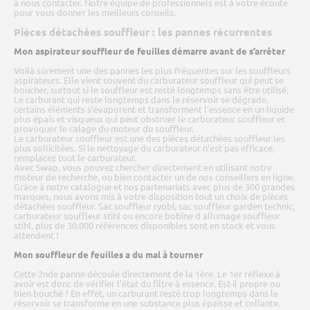
à nous contacter. Notre équipe de professionnels est à votre écoute
pour vous donner les meilleurs conseils.
Pièces détachées souffleur : les pannes récurrentes
Mon aspirateur souffleur de feuilles démarre avant de s’arrêter
Voilà sûrement une des pannes les plus fréquentes sur les souffleurs
aspirateurs. Elle vient souvent du carburateur souffleur qui peut se
boucher, surtout si le souffleur est resté longtemps sans être utilisé.
Le carburant qui reste longtemps dans le réservoir se dégrade,
certains éléments s’évaporent et transforment l’essence en un liquide
plus épais et visqueux qui peut obstruer le carburateur souffleur et
provoquer le calage du moteur du souffleur.
Le carburateur souffleur est une des pièces détachées souffleur les
plus sollicitées. Si le nettoyage du carburateur n’est pas efficace,
remplacez tout le carburateur.
Avec Swap, vous pouvez chercher directement en utilisant notre
moteur de recherche, ou bien contacter un de nos conseillers en ligne.
Grâce à notre catalogue et nos partenariats avec plus de 300 grandes
marques, nous avons mis à votre disposition tout un choix de pièces
détachées souffleur. Sac souffleur ryobi, sac souffleur garden technic,
carburateur souffleur stihl ou encore bobine d allumage souffleur
stihl, plus de 30.000 références disponibles sont en stock et vous
attendent !
Mon souffleur de feuilles a du mal à tourner
Cette 2nde panne découle directement de la 1ère. Le 1er réflexe à
avoir est donc de vérifier l’état du filtre à essence. Est-il propre ou
bien bouché ? En effet, un carburant resté trop longtemps dans le
réservoir se transforme en une substance plus épaisse et collante.