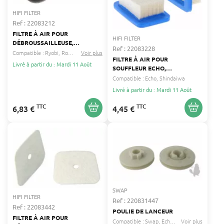
HIFI FILTER
Ref : 22083212
FILTRE À AIR POUR
HIFI FILTER
DÉBROUSSAILLEUSE,
Ref : 22083228
SOUFFLEUR MAKITA, ROBIN,
Compatible :
Ryobi
Robin
...
Voir plus
FILTRE À AIR POUR
RYOBI HIFI FILTER 541-35009-
Livré à partir du : Mardi 11 Août
SOUFFLEUR ECHO,
00
SHINDAIWA HIFI FILTER A226-
Compatible :
Echo
Shindaiwa
000032
Livré à partir du : Mardi 11 Août
TTC
TTC
6,83 €
4,45 €
SWAP
HIFI FILTER
Ref : 220831447
Ref : 22083442
POULIE DE LANCEUR
FILTRE À AIR POUR
Compatible :
Swap
Echo
...
Voir plus