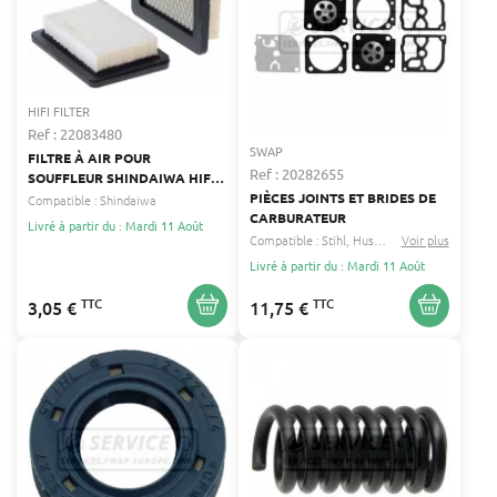
HIFI FILTER
Ref : 22083480
SWAP
FILTRE À AIR POUR
Ref : 20282655
SOUFFLEUR SHINDAIWA HIFI
FILTER 68242-82120
PIÈCES JOINTS ET BRIDES DE
Compatible :
Shindaiwa
CARBURATEUR
Livré à partir du : Mardi 11 Août
Compatible :
Stihl
Husqvarna
Voir plus
...
Livré à partir du : Mardi 11 Août
TTC
TTC
3,05 €
11,75 €