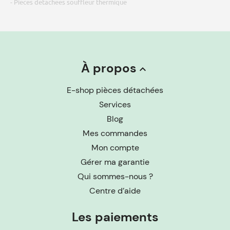
- Pieces detachees souffleur thermique
À propos
keyboard_arrow_up
E-shop pièces détachées
Services
Blog
Mes commandes
Mon compte
Gérer ma garantie
Qui sommes-nous ?
Centre d’aide
Les paiements