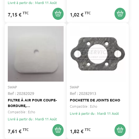
TASHIMA 2209879
Livré à partir du : Mardi 11 Août
TTC
TTC
7,15 €
1,02 €
SWAP
SWAP
Ref : 20282029
Ref : 20282913
FILTRE À AIR POUR COUPE-
POCHETTE DE JOINTS ECHO
BORDURE,
Compatible :
Echo
DÉBROUSSAILLEUSE,
Compatible :
Echo
Livré à partir du : Mardi 11 Août
ELAGUEUSE SUR PERCHE,
Livré à partir du : Mardi 11 Août
POMPE À EAU, SOUFFLEUR,
TAILLE-HAIE, TRONÇONNEUSE
TTC
TTC
7,61 €
1,82 €
ECHO ECHO