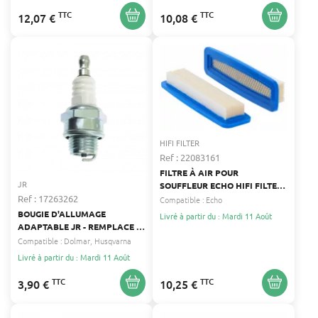
TTC
TTC
12,07 €
10,08 €
HIFI FILTER
Ref : 22083161
FILTRE À AIR POUR
JR
SOUFFLEUR ECHO HIFI FILTER
SL 1447
Ref : 17263262
Compatible :
Echo
BOUGIE D'ALLUMAGE
Livré à partir du : Mardi 11 Août
ADAPTABLE JR - REMPLACE :
CHAMPION CJ6 - NGK BM7A -
Compatible :
Dolmar
Husqvarna
BOSCH WS7E - TORCH L7C -
Livré à partir du : Mardi 11 Août
DENSO W22MUS - MOTEURS
TECUMSEH ANCIENS
TTC
TTC
3,90 €
10,25 €
MODÈLES