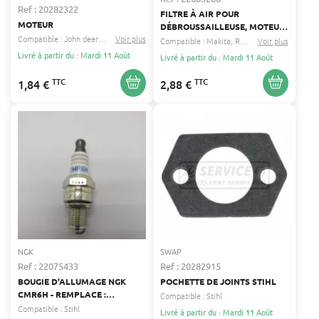
Ref : 20282322
FILTRE À AIR POUR
MOTEUR
DÉBROUSSAILLEUSE, MOTEUR,
Compatible :
John deere
Echo
Voir plus
...
MOTOBINEUSE, SOUFFLEUR
Compatible :
Makita
Robin
...
Voir plus
DOLMAR, HUSQVARNA,
Livré à partir du : Mardi 11 Août
Livré à partir du : Mardi 11 Août
MAKITA HIFI FILTER 593-
35009-00
TTC
TTC
1,84 €
2,88 €
NGK
SWAP
Ref : 22075433
Ref : 20282915
BOUGIE D'ALLUMAGE NGK
POCHETTE DE JOINTS STIHL
CMR6H - REMPLACE :
Compatible :
Stihl
CHAMPION RZ7C, CHRZ7C -
Compatible :
Stihl
Livré à partir du : Mardi 11 Août