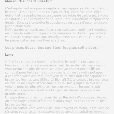
Mon souffleur de feuilles fuit
C’est également une panne régulièrement rapportée. Vérifiez d’abord
les conduites de carburant. En mauvais état, voire fissurées, elles
doivent être remplacées pour stopper les fuites de carburant. Si vous
constatez que le carburant fuit du carburateur souffleur, remplacez ce
dernier. Songez à contrôler le bouchon du réservoir d’essence et son
joint d’étanchéité.
Enfin, gardez à l’esprit que réparer un aspirateur souffleur thermique
ou un modèle électrique peut être complexe. Toute l’équipe de Swap
est à votre écoute pour tout renseignement ou question concernant
les pièces détachées souffleur et autres…
Les pièces détachées souffleur les plus sollicitées :
Lame
Grâce à sa capacité à broyer les feuilles, le souffleur broyeur de
feuilles vous débarrasse non seulement de ces déchets verts mais il
vous permet en plus de réutiliser le broyat en tant que paillis ou
compost pour fertiliser le sol de votre jardin ou de votre potager.
À cet effet, votre aspirateur broyeur de feuilles doit être capable de
broyer les feuilles sans difficulté. Bien affûté, le couteau broyeur sera
en mesure de broyer efficacement les feuilles, jusqu’à 16 fois leur
volume pour les plus efficaces. Un gros avantage lorsqu’il s’agit
d’utiliser l’aspirateur souffleur broyeur sur des espaces verts de
grande surface.
Un aspirateur souffleur broyeur de feuilles doté d’un couteau broyeur
ou lame broyeur bien affûtée sera alors toujours en capacité de bien
broyer les feuilles.
Avec un couteau broyeur ou une lame broyeur en métal, les feuilles ne
résistent pas à l’action su système de coupe d’un aspirateur broyeur.