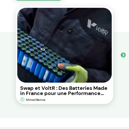
Swap et VoltR : Des Batteries Made
in France pour une Performance
Durable et d’Impact
Ahmed Bennai
Environnemental Réduit.