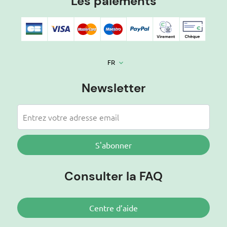
Les paiements
FR
keyboard_arrow_down
Newsletter
S'abonner
Consulter la FAQ
Centre d’aide