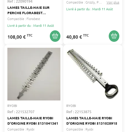
Ref : 22090194
ET TAILLE-HAIE 3/8" 1,3 MM -
Compatible :
Grizzly
Parkside
Voir plus
...
COMPATIBLE AVEC
LAMES TAILLE-HAIE SUR
Livré à partir du : Mardi 11 Août
FLORABEST, GRIZZLY,
PERCHE FLORABEST
PARKSIDE
FLORABEST
Compatible :
Florabest
Livré à partir du : Mardi 11 Août
TTC
TTC
108,00 €
40,80 €
RYOBI
RYOBI
Ref : 221532707
Ref : 22153875
LAMES TAILLE-HAIE RYOBI
LAMES TAILLE-HAIE RYOBI
D'ORIGINE RYOBI 5131041361
D'ORIGINE RYOBI 5131028915
Compatible :
Ryobi
Compatible :
Ryobi