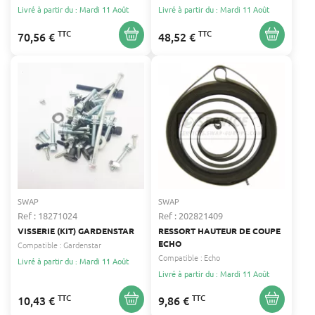
Livré à partir du : Mardi 11 Août
Livré à partir du : Mardi 11 Août
TTC
TTC
70,56 €
48,52 €
SWAP
SWAP
Ref : 18271024
Ref : 202821409
VISSERIE (KIT) GARDENSTAR
RESSORT HAUTEUR DE COUPE
ECHO
Compatible :
Gardenstar
Compatible :
Echo
Livré à partir du : Mardi 11 Août
Livré à partir du : Mardi 11 Août
TTC
TTC
10,43 €
9,86 €