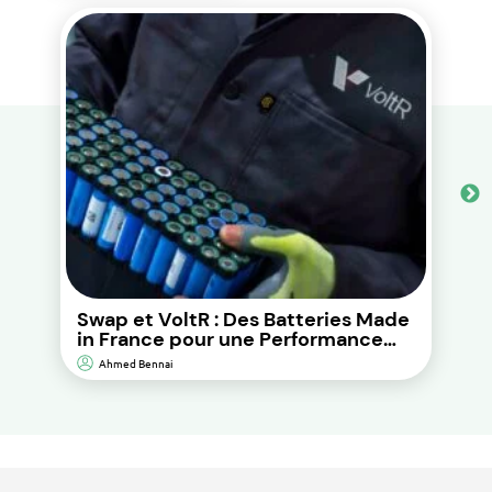
Swap et VoltR : Des Batteries Made
in France pour une Performance
Durable et d’Impact
Ahmed Bennai
Environnemental Réduit.