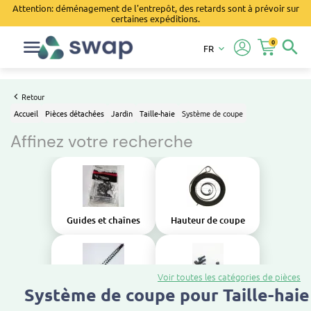
Attention: déménagement de l'entrepôt, des retards sont à prévoir sur
certaines expéditions.
0
search
FR
keyboard_arrow_down
Retour
Accueil
Pièces détachées
Jardin
Taille-haie
Système de coupe
Affinez votre recherche
Guides et chaînes
Hauteur de coupe
Voir toutes les catégories de pièces
Système de coupe pour Taille-haie
Lames
Visserie (kit)