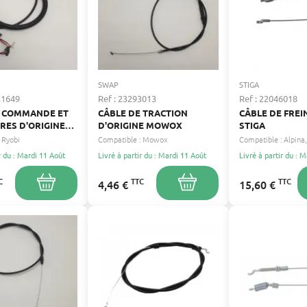
SWAP
STIGA
31649
Ref : 23293013
Ref : 22046018
E COMMANDE ET
CÂBLE DE TRACTION
CÂBLE DE FRE
RES D'ORIGINE
D'ORIGINE MOWOX
STIGA
31035606
Ryobi
Compatible :
Mowox
Compatible :
Alpina
r du : Mardi 11 Août
Livré à partir du : Mardi 11 Août
Livré à partir du : 
C
TTC
TTC
4,46 €
15,60 €