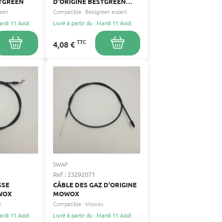
STGREEN
D'ORIGINE BESTGREEN
EXPERT
een
Compatible :
Bestgreen expert
Mardi 11 Août
Livré à partir du : Mardi 11 Août
TTC
4,08 €
SWAP
Ref : 23292071
SSE
CÂBLE DES GAZ D'ORIGINE
WOX
MOWOX
x
Compatible :
Mowox
Mardi 11 Août
Livré à partir du : Mardi 11 Août