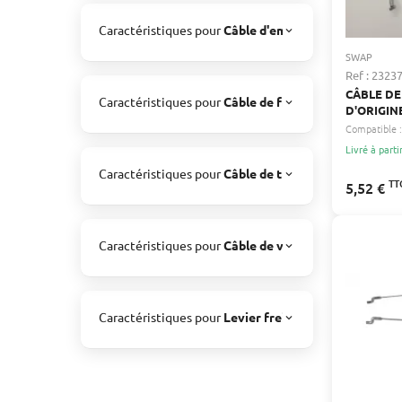
HUSQVARNA
1
Caractéristiques pour
Câble d'embrayage
Câble de c
keyboard_arrow_up
MATRIX
2
SWAP
MOWOX
13
Ref : 2323
MTD
1
CÂBLE DE
Caractéristiques pour
NO NAME
Câble de frein moteur
4
Guidon
keyboard_arrow_up
D'ORIGIN
RYOBI
2
Compatible :
Livré à parti
Caractéristiques pour
Câble de traction
Câble de com
keyboard_arrow_up
TT
5,52 €
Caractéristiques pour
Câble de vitesse
Câble de comm
keyboard_arrow_up
Caractéristiques pour
Levier frein moteur
Guidon-c
keyboard_arrow_up