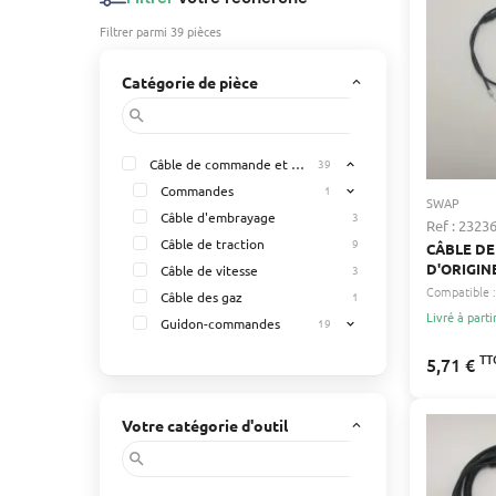
Filtrer parmi 39 pièces
Catégorie de pièce
keyboard_arrow_up
search
Câble de commande et accéssoires
39
expand_less
Commandes
1
expand_more
SWAP
Câble d'embrayage
3
Ref : 2323
Câble de traction
9
CÂBLE DE
D'ORIGIN
Câble de vitesse
3
Compatible :
Câble des gaz
1
Livré à parti
Guidon-commandes
19
expand_more
TT
5,71 €
Votre catégorie d'outil
keyboard_arrow_up
search