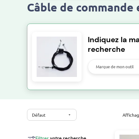
Câble de commande e
Indiquez la ma
recherche
Marque de mon outil
Défaut
Afficha
arrow_drop_down
Filtrer
votre recherche