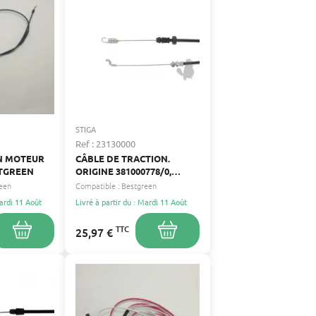
STIGA
Ref : 23130000
IN MOTEUR
CÂBLE DE TRACTION.
STGREEN
ORIGINE 381000778/0,
481000778/0
een
Compatible :
Bestgreen
Mardi 11 Août
Livré à partir du : Mardi 11 Août
TTC
25,97 €