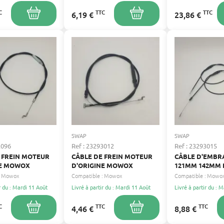
C
TTC
TTC
6,19 €
23,86 €
SWAP
SWAP
2096
Ref : 23293012
Ref : 23293015
 FREIN MOTEUR
CÂBLE DE FREIN MOTEUR
CÂBLE D'EMBR
NE MOWOX
D'ORIGINE MOWOX
121MM 142MM 
MOWOX
Mowox
Compatible :
Mowox
Compatible :
Mowo
r du : Mardi 11 Août
Livré à partir du : Mardi 11 Août
Livré à partir du : 
C
TTC
TTC
4,46 €
8,88 €