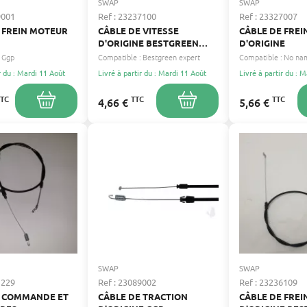
SWAP
SWAP
9001
Ref : 23237100
Ref : 23327007
 FREIN MOTEUR
CÂBLE DE VITESSE
CÂBLE DE FRE
D'ORIGINE BESTGREEN
D'ORIGINE
EXPERT
Ggp
Compatible :
Bestgreen expert
Compatible :
No na
r du : Mardi 11 Août
Livré à partir du : Mardi 11 Août
Livré à partir du : 
TTC
TTC
TTC
4,66 €
5,66 €
SWAP
SWAP
1229
Ref : 23089002
Ref : 23236109
E COMMANDE ET
CÂBLE DE TRACTION
CÂBLE DE FRE