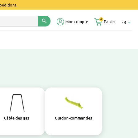
péditions.
0
search
Mon compte
Panier
FR
keyboard_arrow_down
Câble des gaz
Guidon-commandes