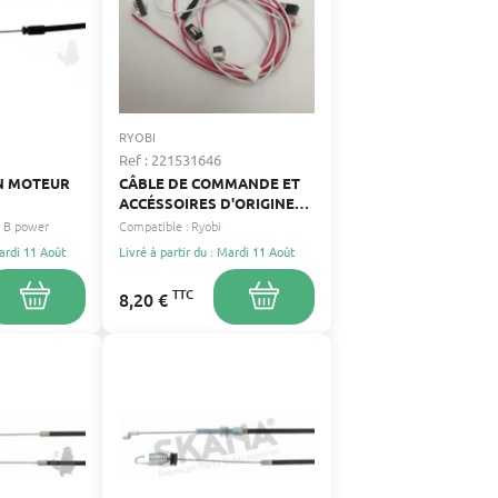
RYOBI
Ref : 221531646
IN MOTEUR
CÂBLE DE COMMANDE ET
ACCÉSSOIRES D'ORIGINE
RYOBI 5131035600
B power
Compatible :
Ryobi
Mardi 11 Août
Livré à partir du : Mardi 11 Août
TTC
8,20 €