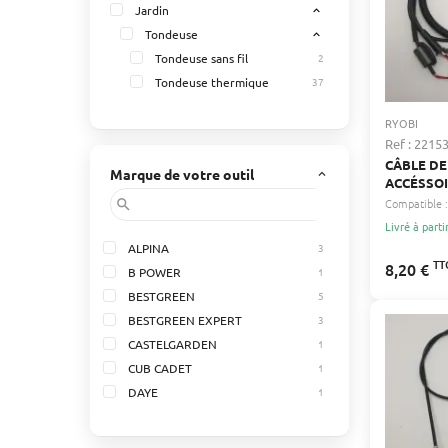
Jardin
expand_less
Tondeuse
expand_less
Tondeuse sans fil
2
Tondeuse thermique
37
RYOBI
Ref : 2215
CÂBLE D
Marque de votre outil
keyboard_arrow_up
ACCÉSSOI
RYOBI 51
Compatible :
search
Livré à parti
ALPINA
3
TT
8,20 €
B POWER
1
BESTGREEN
5
BESTGREEN EXPERT
3
CASTELGARDEN
1
CUB CADET
1
DAYE
1
GGP
5
HELINGTON
1