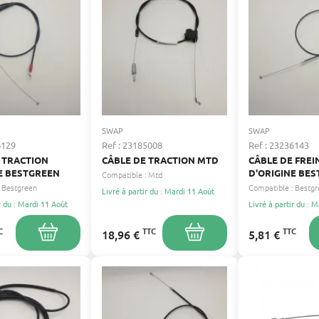
SWAP
SWAP
6129
Ref : 23185008
Ref : 23236143
 TRACTION
CÂBLE DE TRACTION MTD
CÂBLE DE FRE
E BESTGREEN
D'ORIGINE BE
Compatible :
Mtd
Bestgreen
Compatible :
Bestgr
Livré à partir du : Mardi 11 Août
r du : Mardi 11 Août
Livré à partir du : 
C
TTC
TTC
18,96 €
5,81 €