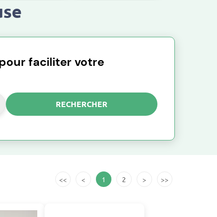
use
our faciliter votre
RECHERCHER
<<
<
1
2
>
>>