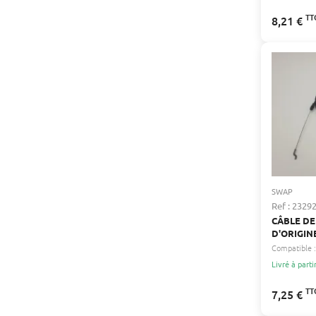
TT
8,21 €
SWAP
Ref : 2329
CÂBLE DE
D'ORIGI
Compatible :
Livré à parti
TT
7,25 €