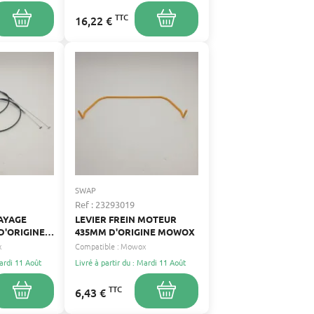
TTC
16,22 €
SWAP
Ref : 23293019
AYAGE
LEVIER FREIN MOTEUR
D'ORIGINE
435MM D'ORIGINE MOWOX
x
Compatible :
Mowox
Mardi 11 Août
Livré à partir du : Mardi 11 Août
TTC
6,43 €