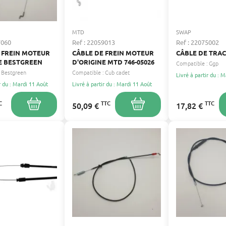
ommande et accéssoires
MTD
SWAP
7060
Ref : 22059013
Ref : 22075002
 FREIN MOTEUR
CÂBLE DE FREIN MOTEUR
CÂBLE DE TRA
-commandes
E BESTGREEN
D'ORIGINE MTD 746-05026
Compatible :
Ggp
Bestgreen
Compatible :
Cub cadet
Livré à partir du : 
r du : Mardi 11 Août
Livré à partir du : Mardi 11 Août
mande et accéssoires
C
TTC
TTC
50,09 €
17,82 €
ande et accéssoires
ommandes