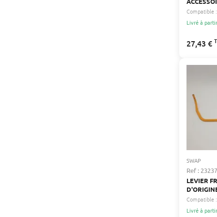
ACCÉSSO
Compatible :
Livré à parti
27,43 €
SWAP
Ref : 2323
LEVIER F
D'ORIGIN
EXPERT
Compatible :
Livré à parti