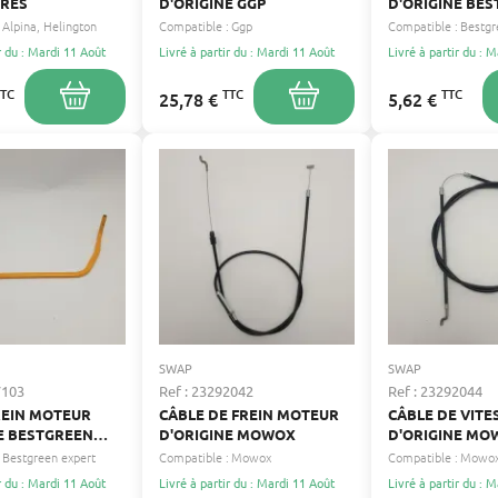
IRES
D'ORIGINE GGP
D'ORIGINE BE
Alpina
Helington
Compatible :
Ggp
Compatible :
Bestgr
r du : Mardi 11 Août
Livré à partir du : Mardi 11 Août
Livré à partir du : 
TTC
TTC
TTC
25,78 €
5,62 €
SWAP
SWAP
7103
Ref : 23292042
Ref : 23292044
REIN MOTEUR
CÂBLE DE FREIN MOTEUR
CÂBLE DE VITE
E BESTGREEN
D'ORIGINE MOWOX
D'ORIGINE MO
Bestgreen expert
Compatible :
Mowox
Compatible :
Mowo
r du : Mardi 11 Août
Livré à partir du : Mardi 11 Août
Livré à partir du : 