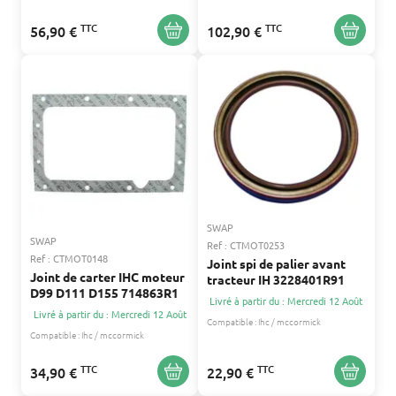
TTC
TTC
56,90 €
102,90 €
SWAP
SWAP
Ref : CTMOT0253
Ref : CTMOT0148
Joint spi de palier avant
Joint de carter IHC moteur
tracteur IH 3228401R91
D99 D111 D155 714863R1
Livré à partir du : Mercredi 12 Août
Livré à partir du : Mercredi 12 Août
Compatible :
Ihc / mccormick
Compatible :
Ihc / mccormick
TTC
TTC
34,90 €
22,90 €