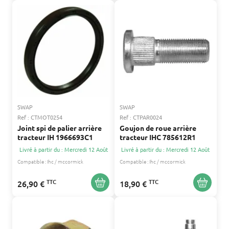
SWAP
SWAP
Ref : CTMOT0254
Ref : CTPAR0024
Joint spi de palier arrière
Goujon de roue arrière
tracteur IH 1966693C1
tracteur IHC 785612R1
Livré à partir du : Mercredi 12 Août
Livré à partir du : Mercredi 12 Août
Compatible :
Ihc / mccormick
Compatible :
Ihc / mccormick
TTC
TTC
26,90 €
18,90 €