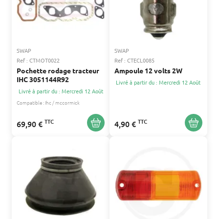
SWAP
SWAP
Ref : CTMOT0022
Ref : CTECL0085
Pochette rodage tracteur
Ampoule 12 volts 2W
IHC 3051144R92
Livré à partir du : Mercredi 12 Août
Livré à partir du : Mercredi 12 Août
Compatible :
Ihc / mccormick
TTC
TTC
69,90 €
4,90 €