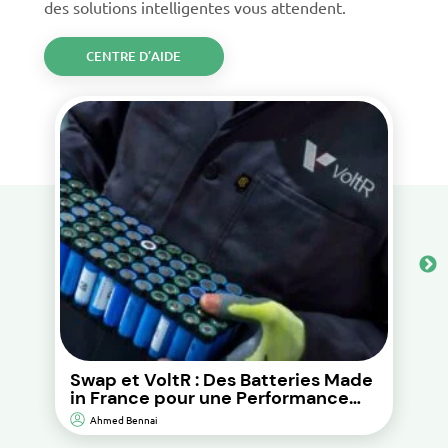
des solutions intelligentes vous attendent.
CENTRE D’AIDE
Swap et VoltR : Des Batteries Made
in France pour une Performance
Durable et d’Impact
Ahmed Bennai
Environnemental Réduit.