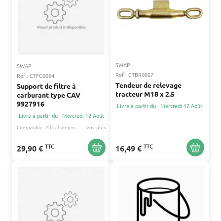
SWAP
SWAP
Ref : CTBR0007
Ref : CTFC0064
Tendeur de relevage
Support de filtre à
tracteur M18 x 2.5
carburant type CAV
9927916
Livré à partir du : Mercredi 12 Août
Livré à partir du : Mercredi 12 Août
Compatible :
Allis chalmers
David brown
Voir plus
...
TTC
TTC
29,90 €
16,49 €