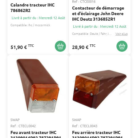
Ref : CTCE0016
Calandre tracteur IHC
Contacteur de démarrage
786862R2
et d'éclairage John Deere
Livré à partir du : Mercredi 12 Août
IHC Deutz 3136852R1
Compatible :
Ihc / mccormick
Livré à partir du : Mercredi 12 Août
Compatible :
Deutz / fahr
Ihc / mccormick
Voir plus
...
TTC
TTC
51,90 €
28,90 €
SWAP
SWAP
Ref : CTECL0042
Ref : CTECL0043
Feu avant tracteur IHC
Feu arrière tracteur IHC
31309014R92 787291R91
31309014R92 787291R91