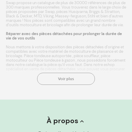
Swap propose un catalogue de plus de 30000 références de plus de
300 marques professionnelles. Vous trouverez dans le large choix de
pièces proposées par Swap, pièces
Husqvarna
,
Briggs & Stratton
,
Black & Decker
,
MTD
,
Viking
,
Massey-ferguson
,
Stihl
et bien d’autres
marques
! Nos pièces sont compatibles avec un grand nombre
d’outils
motoculture
et
bricolage
afin de prolonger leur durée de vie.
Réparer avec des pièces détachées pour prolonger la durée de
vie de vos outils
Nous mettons à votre disposition des pièces détachées d’origine et
compatibles avec votre matériel de motoculture de plaisance et de
bricolage.
Pièce tondeuse autoportée
,
pièce souffleur
,
pièce
motoculteur
ou
Pièce tondeuse à gazon
, nous possédons forcément
dans notre catalogue la pièce qu’il vous faut. Dans notre eshop
spécialisé en vente de pièces détachées, vous pouvez vous procurer
les pièces neuves adéquates et compatibles à votre outil. Entrez
simplement la marque ou référence de votre matériel agricole, et
Voir plus
laissez notre moteur de recherche faire le reste ! Une fois
sélectionnée, l’achat de la pièce se fait en quelques clics. Le paiement
est sécurisé. Nous expédions en 24/48h à domicile ou point relais.
Une livraison rapide aux meilleurs prix. Chez Swap, vous avez même
le droit de vous tromper. Vous avez sélectionné une pièce pour
tondeuses au lieu d’une pièce pour tronçonneuses ? Retournez
simplement votre pièce dans les 14 jours suivant la livraison.
L’objectif de Swap
À propos
keyboard_arrow_up
Chez Swap, de la
pièce motobineuse
au coupe bordures, avec le
choix des produits, vous trouverez la pièce qu’il vous faut. Découvrez