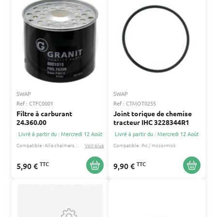
SWAP
SWAP
Ref : CTFC0001
Ref : CTMOT0255
Filtre à carburant
Joint torique de chemise
24.360.00
tracteur IHC 3228344R1
Livré à partir du : Mercredi 12 Août
Livré à partir du : Mercredi 12 Août
Compatible :
Allis chalmers
David brown
Voir plus
...
Compatible :
Ihc / mccormick
TTC
TTC
5,90 €
9,90 €