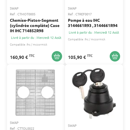
SWAP
SWAP
Ref : CTMOT0005
Ref : CTREF0017
Chemise-Piston-Segment
Pompe à eau IHC
(cylindrée complète) Case
3144661R93 , 3144661R94
IH IHC 714852R98
Livré à partir du : Mercredi 12 Août
Livré à partir du : Mercredi 12 Août
Compatible :
Ihc / mccormick
Compatible :
Ihc / mccormick
TTC
TTC
160,90 €
105,90 €
SWAP
SWAP
Ref : CTTOL0022