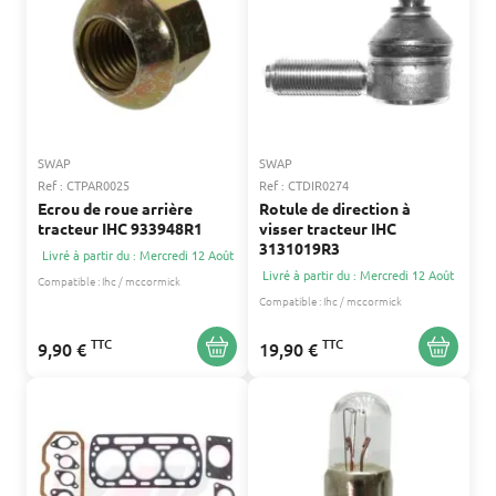
SWAP
SWAP
Ref : CTPAR0025
Ref : CTDIR0274
Ecrou de roue arrière
Rotule de direction à
tracteur IHC 933948R1
visser tracteur IHC
3131019R3
Livré à partir du : Mercredi 12 Août
Livré à partir du : Mercredi 12 Août
Compatible :
Ihc / mccormick
Compatible :
Ihc / mccormick
TTC
TTC
9,90 €
19,90 €