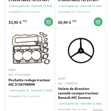
Livré à partir du : Mercredi 12 Août
Livré à partir du : Mercredi 12 Août
Compatible :
Ihc / mccormick
Compatible :
Ihc / mccormick
TTC
TTC
53,90 €
60,90 €
SWAP
Ref : CTMOT0035
SWAP
Pochette rodage tracteur
Ref : CTDIR0131
IHC 3136798R99
Volant de direction
Livré à partir du : Mercredi 12 Août
cannelé conique tracteur
Compatible :
Ihc / mccormick
Renault IHC Someca
Livré à partir du : Mercredi 12 Août
Compatible :
Fiat / someca
Ihc / mccormick
Voir plus
...