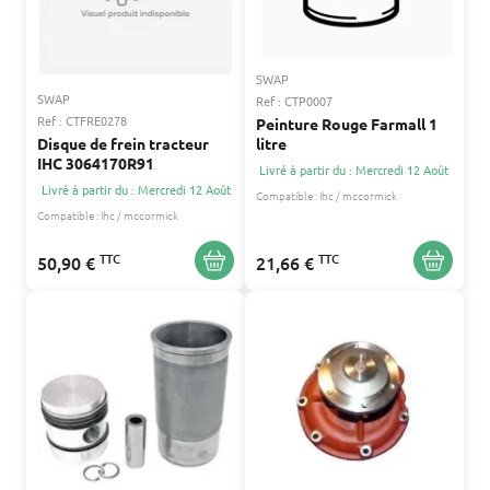
SWAP
SWAP
Ref : CTP0007
Ref : CTFRE0278
Peinture Rouge Farmall 1
litre
Disque de frein tracteur
IHC 3064170R91
Livré à partir du : Mercredi 12 Août
Livré à partir du : Mercredi 12 Août
Compatible :
Ihc / mccormick
Compatible :
Ihc / mccormick
TTC
TTC
50,90 €
21,66 €