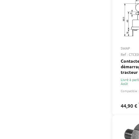
SWAP
Ref : CTCE
Contacte
démarrag
tracteur
7700537
Livré à part
Août
Compatible :
44,90 €