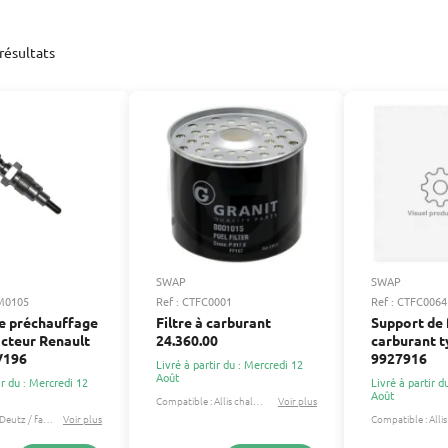
résultats
SWAP
SWAP
IM0105
Ref : CTFC0001
Ref : CTFC0064
e préchauffage
Filtre à carburant
Support de f
acteur Renault
24.360.00
carburant 
V196
9927916
Livré à partir du : Mercredi 12
Août
ir du : Mercredi 12
Livré à partir d
Août
Compatible :
Allis chalmers
Voir plus
David brown
...
Deutz / fahr
Ihc / mccormick
Voir plus
...
Compatible :