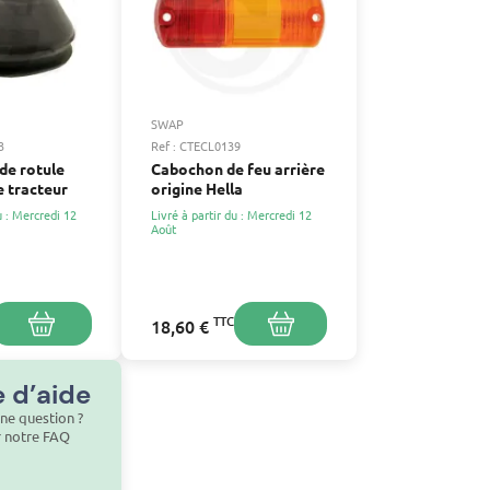
SWAP
3
Ref : CTECL0139
de rotule
Cabochon de feu arrière
e tracteur
origine Hella
u : Mercredi 12
Livré à partir du : Mercredi 12
Août
TTC
18,60 €
 d’aide
ne question ?
r notre FAQ