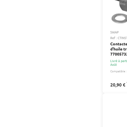
SWAP
Ref : CTIN
Contacte
d'huile t
7700573
Livré à part
Août
Compatible :
20,90 €