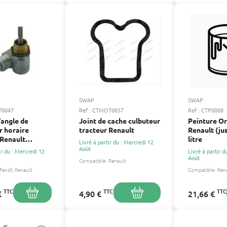
SWAP
SWAP
ST0047
Ref : CTMOT0857
Ref : CTP0008
'angle de
Joint de cache culbuteur
Peinture O
 horaire
tracteur Renault
Renault (ju
 Renault
litre
Livré à partir du : Mercredi 12
500
Août
ir du : Mercredi 12
Livré à partir d
Août
Compatible :
Renault
Fendt
Renault
Compatible :
Ren
TTC
TTC
TTC
€
4,90 €
21,66 €