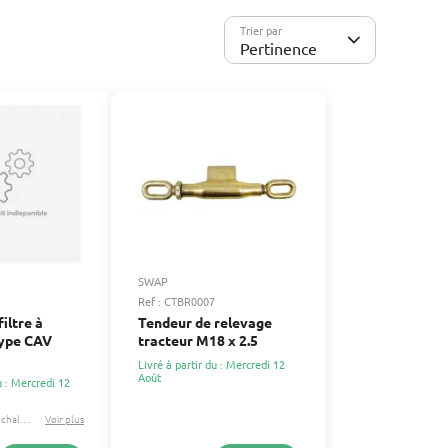
Trier par
Pertinence
SWAP
Ref : CTBR0007
iltre à
Tendeur de relevage
type CAV
tracteur M18 x 2.5
Livré à partir du : Mercredi 12
Août
u : Mercredi 12
Allis chalmers
Voir plus
David brown
...