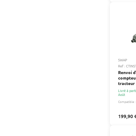
SWAP
Ref : CTIN
Renvoi d
compteur
tracteur
0123042
Livré à part
Août
Compatible :
199,90 