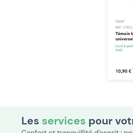
SWAP
Ref : CTEC
Témoin l
universe
Livré à part
Août
10,90 €
Les
services
pour vo
Confort et tranquillité d'esprit : 