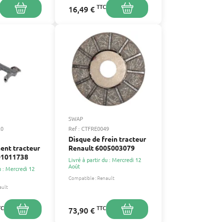
TTC
16,49 €
SWAP
20
Ref : CTFRE0049
Disque de frein tracteur
ent tracteur
Renault 6005003079
01011738
Livré à partir du : Mercredi 12
Août
u : Mercredi 12
Compatible :
Renault
ault
TC
TTC
73,90 €