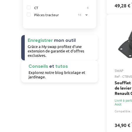
49,28 €
CT
6
Pièces tracteur
16
expand_more
Enregistrer
mon outil
Grâce a My swap profitez d’une
extension de garantie et d’offres
exclusives.
Conseils
et
tutos
SWAP
Explorez notre blog bricolage et
Ref : CTBV
jardinage.
Soufflet
de levier
Renault
Livré à part
Août
Compatible :
34,90 €