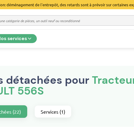
ion: déménagement de l'entrepôt, des retards sont à prévoir sur certaines ex
os services
s détachées pour
Tracteu
LT 556S
chées (22)
Services (1)