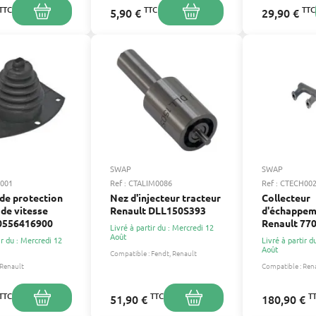
TTC
TTC
TTC
5,90 €
29,90 €
SWAP
SWAP
0001
Ref : CTALIM0086
Ref : CTECH00
 de protection
Nez d'injecteur tracteur
Collecteur
 de vitesse
Renault DLL150S393
d'échappem
 0556416900
Renault 77
Livré à partir du : Mercredi 12
Août
ir du : Mercredi 12
Livré à partir d
Août
Compatible :
Fendt
Renault
Renault
Compatible :
Ren
TTC
TTC
T
51,90 €
180,90 €