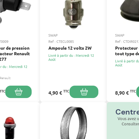
SWAP
SWAP
ST0009
Ref : CTECL0085
Ref : CTDIR021
ur de pression
Ampoule 12 volts 2W
Protecteur 
racteur Renault
tout type d
Livré à partir du : Mercredi 12
277
Août
Livré à partir d
Août
ir du : Mercredi 12
Renault
TTC
TTC
TTC
4,90 €
8,90 €
Centre
Vous avez u
Consulte