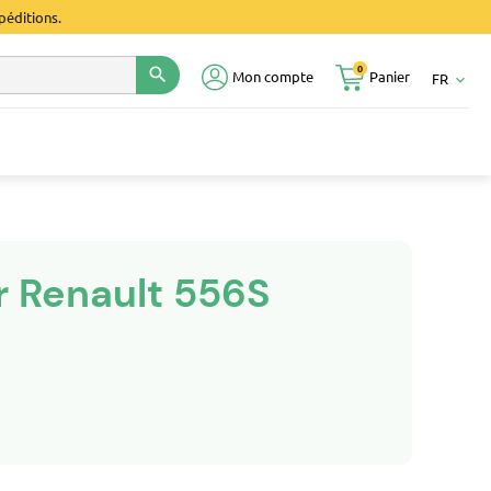
péditions.
0
search
Mon compte
Panier
FR
keyboard_arrow_down
r Renault 556S