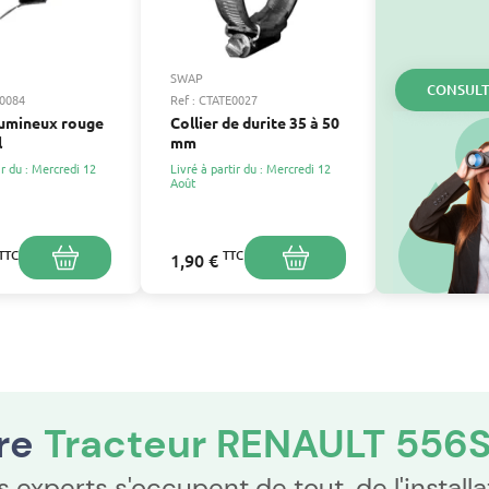
SWAP
CONSULT
L0084
Ref : CTATE0027
umineux rouge
Collier de durite 35 à 50
l
mm
ir du : Mercredi 12
Livré à partir du : Mercredi 12
Août
TTC
TTC
1,90 €
tre
Tracteur RENAULT 556
nos experts s'occupent de tout, de l'instal