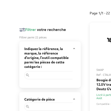
Page 1/1 - 22 
Filtrer
votre recherche
Filtrer parmi 22 pièces
Indiquez la référence, la
keyboard_arrow_up
marque, la référence
d'origine, l'outil compatible
parmi les pièces de cette
catégorie :
SWAP
Ref : CTAL
search
Bougie d
12.5V tr
Deutz G
Livré à part
Août
Catégorie de pièce
keyboard_arrow_up
Compatible :
search