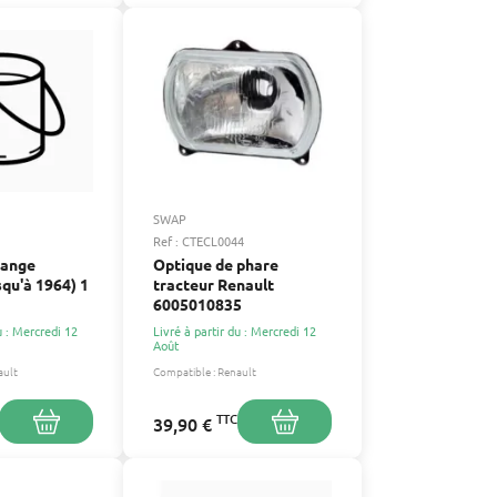
SWAP
Ref : CTECL0044
range
Optique de phare
squ'à 1964) 1
tracteur Renault
6005010835
u : Mercredi 12
Livré à partir du : Mercredi 12
Août
ault
Compatible :
Renault
TTC
39,90 €