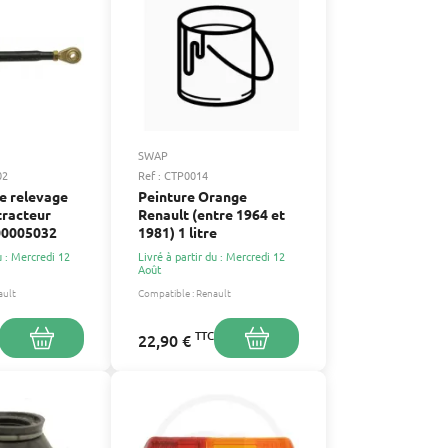
SWAP
02
Ref : CTP0014
e relevage
Peinture Orange
tracteur
Renault (entre 1964 et
00005032
1981) 1 litre
u : Mercredi 12
Livré à partir du : Mercredi 12
Août
ault
Compatible :
Renault
TTC
22,90 €