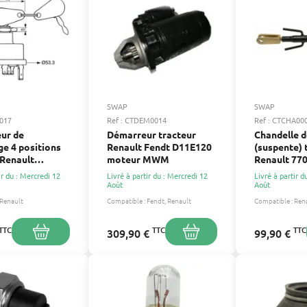
SWAP
SWAP
0017
Ref : CTDEM0014
Ref : CTCHA00
ur de
Démarreur tracteur
Chandelle d
e 4 positions
Renault Fendt D11E120
(suspente) 
 Renault
moteur MWM
Renault 77
793
ir du : Mercredi 12
Livré à partir du : Mercredi 12
Livré à partir d
Août
Août
Renault
Compatible :
Fendt
Renault
Compatible :
Ren
TTC
TTC
TTC
309,90 €
99,90 €