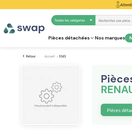
Attent
Toutes les catégories
Pièces détachées
Nos marques
N
Retour
Accueil
556S
Pièce
RENAU
Pièces déta