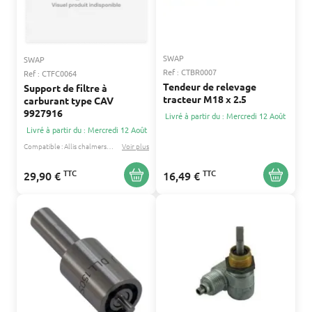
SWAP
SWAP
Ref : CTBR0007
Ref : CTFC0064
Tendeur de relevage
Support de filtre à
tracteur M18 x 2.5
carburant type CAV
9927916
Livré à partir du : Mercredi 12 Août
Livré à partir du : Mercredi 12 Août
Compatible :
Allis chalmers
David brown
Voir plus
...
TTC
TTC
29,90 €
16,49 €