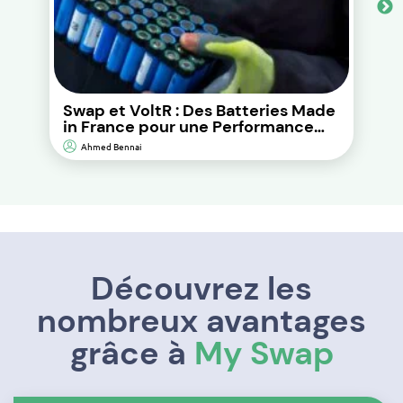
Swap et VoltR : Des Batteries Made
in France pour une Performance
Durable et d’Impact
Ahmed Bennai
Environnemental Réduit.
Découvrez les
nombreux avantages
grâce à
My Swap