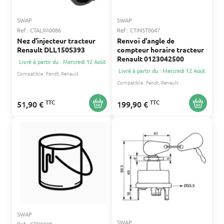
SWAP
SWAP
Ref : CTALIM0086
Ref : CTINST0047
Nez d'injecteur tracteur
Renvoi d'angle de
Renault DLL150S393
compteur horaire tracteur
Renault 0123042500
Livré à partir du : Mercredi 12 Août
Livré à partir du : Mercredi 12 Août
Compatible :
Fendt
Renault
Compatible :
Fendt
Renault
TTC
TTC
51,90 €
199,90 €
SWAP
SWAP
Ref : CTP0008