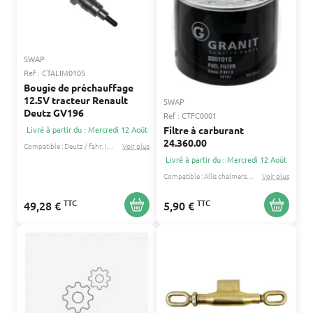
SWAP
Ref : CTALIM0105
Bougie de préchauffage
12.5V tracteur Renault
SWAP
Deutz GV196
Ref : CTFC0001
Filtre à carburant
Livré à partir du : Mercredi 12 Août
24.360.00
Compatible :
Deutz / fahr
Ihc / mccormick
Voir plus
...
Livré à partir du : Mercredi 12 Août
Compatible :
Allis chalmers
David brown
Voir plus
...
TTC
TTC
49,28 €
5,90 €