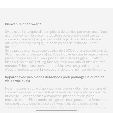
Bienvenue chez Swap !
Swap est LE site spécialisé en pièces détachées par excellence. Nous
avons forcément la pièce motoculture ou la pièce d’outillage dont
vous avez besoin. Quel que soit l’outil de jardin ou de bricolage et
quelle que soit sa marque, un lot de pièces de rechange lui est
destiné.
Swap propose un catalogue de plus de 30000 références de plus de
300 marques professionnelles. Vous trouverez dans le large choix de
pièces proposées par Swap, pièces
Husqvarna
,
Briggs & Stratton
,
Black & Decker
,
MTD
,
Viking
,
Massey-ferguson
,
Stihl
et bien d’autres
marques
! Nos pièces sont compatibles avec un grand nombre
d’outils
motoculture
et
bricolage
afin de prolonger leur durée de vie.
Réparer avec des pièces détachées pour prolonger la durée de
vie de vos outils
Nous mettons à votre disposition des pièces détachées d’origine et
compatibles avec votre matériel de motoculture de plaisance et de
bricolage.
Pièce tondeuse autoportée
,
pièce souffleur
,
pièce
motoculteur
ou
Pièce tondeuse à gazon
, nous possédons forcément
dans notre catalogue la pièce qu’il vous faut. Dans notre eshop
spécialisé en vente de pièces détachées, vous pouvez vous procurer
les pièces neuves adéquates et compatibles à votre outil. Entrez