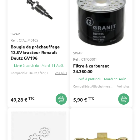
SWAP
Ref : CTALIM0105
Bougie de préchauffage
12.5V tracteur Renault
SWAP
Deutz GV196
Ref : CTFC0001
Filtre à carburant
Livré à partir du : Mardi 11 Août
24.360.00
Compatible :
Deutz / fahr
Ihc / mccormick
Voir plus
...
Livré à partir du : Mardi 11 Août
Compatible :
Allis chalmers
David brown
Voir plus
...
TTC
TTC
49,28 €
5,90 €