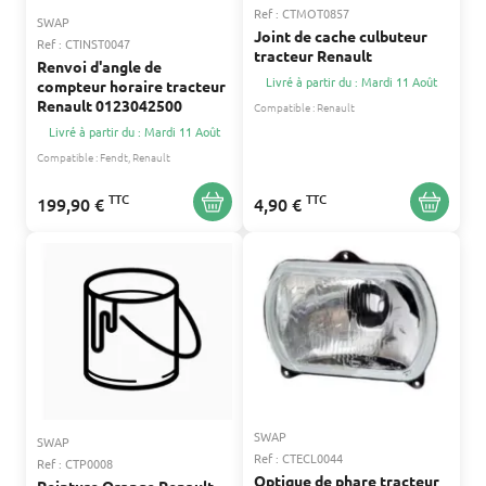
Ref : CTMOT0857
SWAP
Joint de cache culbuteur
Ref : CTINST0047
tracteur Renault
Renvoi d'angle de
Livré à partir du : Mardi 11 Août
compteur horaire tracteur
Renault 0123042500
Compatible :
Renault
Livré à partir du : Mardi 11 Août
Compatible :
Fendt
Renault
TTC
TTC
199,90 €
4,90 €
SWAP
SWAP
Ref : CTECL0044
Ref : CTP0008
Optique de phare tracteur