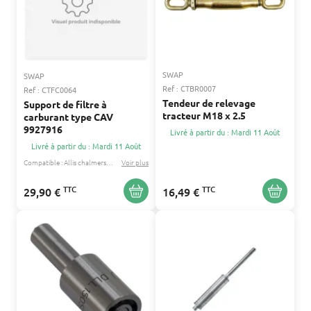
SWAP
SWAP
Ref : CTBR0007
Ref : CTFC0064
Tendeur de relevage
Support de filtre à
tracteur M18 x 2.5
carburant type CAV
9927916
Livré à partir du : Mardi 11 Août
Livré à partir du : Mardi 11 Août
Compatible :
Allis chalmers
David brown
Voir plus
...
TTC
TTC
29,90 €
16,49 €