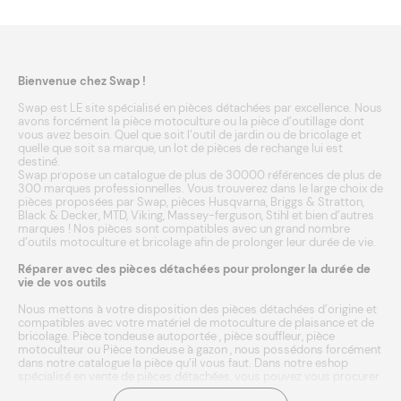
Bienvenue chez Swap !
Swap est LE site spécialisé en pièces détachées par excellence. Nous
avons forcément la pièce motoculture ou la pièce d’outillage dont
vous avez besoin. Quel que soit l’outil de jardin ou de bricolage et
quelle que soit sa marque, un lot de pièces de rechange lui est
destiné.
Swap propose un catalogue de plus de 30000 références de plus de
300 marques professionnelles. Vous trouverez dans le large choix de
pièces proposées par Swap, pièces
Husqvarna
,
Briggs & Stratton
,
Black & Decker
,
MTD
,
Viking
,
Massey-ferguson
,
Stihl
et bien d’autres
marques
! Nos pièces sont compatibles avec un grand nombre
d’outils
motoculture
et
bricolage
afin de prolonger leur durée de vie.
Réparer avec des pièces détachées pour prolonger la durée de
vie de vos outils
Nous mettons à votre disposition des pièces détachées d’origine et
compatibles avec votre matériel de motoculture de plaisance et de
bricolage.
Pièce tondeuse autoportée
,
pièce souffleur
,
pièce
motoculteur
ou
Pièce tondeuse à gazon
, nous possédons forcément
dans notre catalogue la pièce qu’il vous faut. Dans notre eshop
spécialisé en vente de pièces détachées, vous pouvez vous procurer
les pièces neuves adéquates et compatibles à votre outil. Entrez