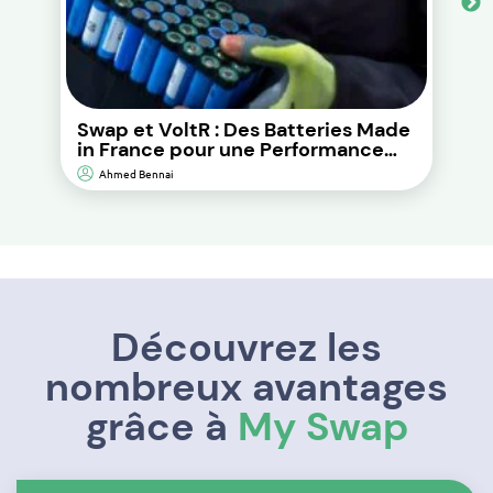
Swap et VoltR : Des Batteries Made
in France pour une Performance
Durable et d’Impact
Ahmed Bennai
Environnemental Réduit.
Découvrez les
nombreux avantages
grâce à
My Swap