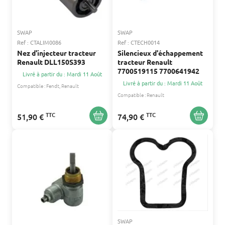
SWAP
SWAP
Ref : CTALIM0086
Ref : CTECH0014
Nez d'injecteur tracteur
Silencieux d'échappement
Renault DLL150S393
tracteur Renault
7700519115 7700641942
Livré à partir du : Mardi 11 Août
Livré à partir du : Mardi 11 Août
Compatible :
Fendt
Renault
Compatible :
Renault
TTC
TTC
51,90 €
74,90 €
SWAP