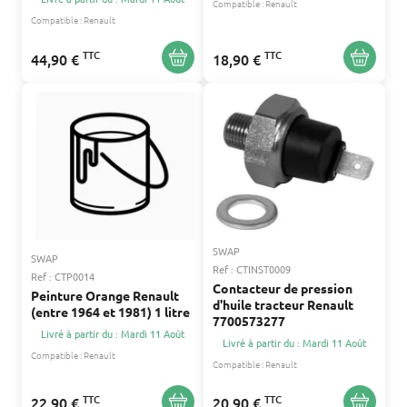
Compatible :
Renault
Compatible :
Renault
TTC
TTC
44,90 €
18,90 €
SWAP
SWAP
Ref : CTINST0009
Ref : CTP0014
Contacteur de pression
Peinture Orange Renault
d'huile tracteur Renault
(entre 1964 et 1981) 1 litre
7700573277
Livré à partir du : Mardi 11 Août
Livré à partir du : Mardi 11 Août
Compatible :
Renault
Compatible :
Renault
TTC
TTC
22,90 €
20,90 €