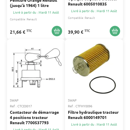
Peinture Orange Renault
Renault 6005010835
(jusqu'à 1964) 1 litre
Livré à partir du : Mardi 11 Août
Livré à partir du : Mardi 11 Août
Compatible :
Renault
Compatible :
Renault
TTC
TTC
21,66 €
39,90 €
SWAP
SWAP
Ref : CTCE0017
Ref : CTFHY0096
Contacteur de démarrage
Filtre hydraulique tracteur
4 positions tracteur
Renault 6000149701
Renault 7700537793
Livré à partir du : Mardi 11 Août
Livré à partir du : Mardi 11 Août