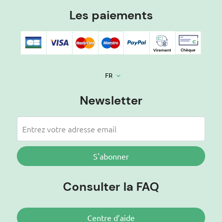
Les paiements
FR
keyboard_arrow_down
Newsletter
S'abonner
Consulter la FAQ
Centre d’aide