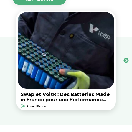
Swap et VoltR : Des Batteries Made
in France pour une Performance
Durable et d’Impact
Ahmed Bennai
Environnemental Réduit.