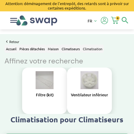
Attention: déménagement de l'entrepôt, des retards sont à prévoir sur
certaines expéditions.
0
search
FR
keyboard_arrow_down
Retour
Accueil
Pièces détachées
Maison
Climatiseurs
Climatisation
Affinez votre recherche
Filtre (kit)
Ventilateur inférieur
Climatisation pour Climatiseurs