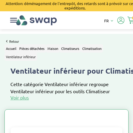
Attention: déménagement de l'entrepôt, des retards sont à prévoir sur ce
expéditions.
FR
keyboard_arrow_down
Retour
Accueil
Pièces détachées
Maison
Climatiseurs
Climatisation
Ventilateur inférieur
Ventilateur inférieur pour Climati
Cette catégorie Ventilateur inférieur regroupe
Ventilateur inférieur pour les outils Climatiseur
mobile et Climatiseur réversible monosplit