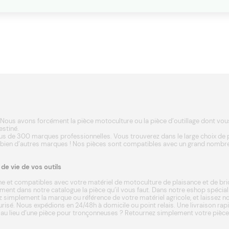
Nous avons forcément la pièce motoculture ou la pièce d’outillage dont vous a
estiné.
s de 300 marques professionnelles. Vous trouverez dans le large choix de
 bien d’autres
marques
! Nos pièces sont compatibles avec un grand nombre
e vie de vos outils
e et compatibles avec votre matériel de motoculture de plaisance et de bri
ent dans notre catalogue la pièce qu’il vous faut. Dans notre eshop spécia
 simplement la marque ou référence de votre matériel agricole, et laissez not
écurisé. Nous expédions en 24/48h à domicile ou point relais. Une livraison ra
u lieu d’une pièce pour tronçonneuses ? Retournez simplement votre pièce da