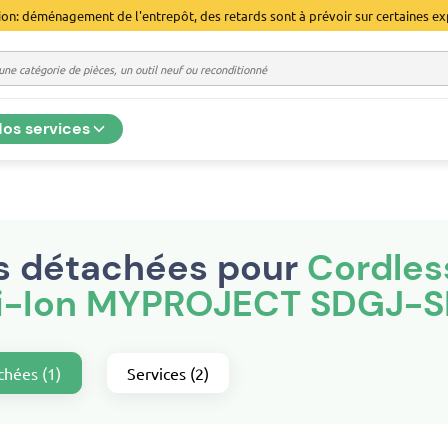
ion: déménagement de l'entrepôt, des retards sont à prévoir sur certaines ex
os services
s détachées pour
Cordles
Li-Ion MYPROJECT SDGJ
chées (1)
Services (2)