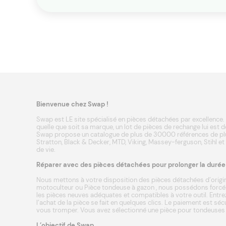
Bienvenue chez Swap !
Swap est LE site spécialisé en pièces détachées par excellence. 
quelle que soit sa marque, un lot de pièces de rechange lui est d
Swap propose un catalogue de plus de 30000 références de plu
Stratton
,
Black & Decker
,
MTD
,
Viking
,
Massey-ferguson
,
Stihl
et
de vie.
Réparer avec des pièces détachées pour prolonger la durée d
Nous mettons à votre disposition des pièces détachées d’origin
motoculteur
ou
Pièce tondeuse à gazon
, nous possédons forcém
les pièces neuves adéquates et compatibles à votre outil. Entrez
l’achat de la pièce se fait en quelques clics. Le paiement est s
vous tromper. Vous avez sélectionné une pièce pour tondeuses a
L’objectif de Swap