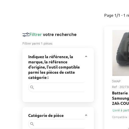
Page 1/1 - 1 r
Filtrer
votre recherche
Filtrer parmi 1 pièces
Indiquez la référence, la
keyboard_arrow_up
marque, la référence
d'origine, l'outil compatible
parmi les pièces de cette
catégorie :
SWAP
Ref : 20273
search
Batterie
Samsung
2Ah COU
DELTAFO
Livré à part
Catégorie de pièce
keyboard_arrow_up
Compatible :
search