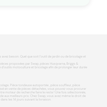
vez besoin. Quel que soit l’outil de jardin ou de bricolage et
 pièces proposées par Swap, pièces
Husqvarna
,
Briggs &
 d’outils
motoculture
et
bricolage
afin de prolonger leur durée
colage.
Pièce tondeuse autoportée
,
pièce souffleur
,
pièce
lisé en vente de pièces détachées, vous pouvez vous procurer
re moteur de recherche faire le reste ! Une fois sélectionnée,
pide aux meilleurs prix. Chez Swap, vous avez même le droit de
ns les 14 jours suivant la livraison.