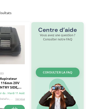
ésultats
Centre d’aide
Vous avez une question ?
Consulter notre FAQ
CONSULTER LA FAQ
033
 Aspirateur
 116mm 20V
NTRY SIDE,
X, MYPROJECT
ir du : Mardi 11 Août
Deltafox
Myproject
Voir plus
...