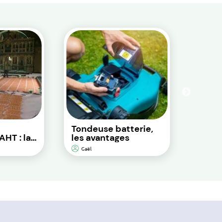
Tondeuse batterie,
Les b
AHT : la
les avantages
d’all
motoc
Gaël
Gaël
 sol
icacité