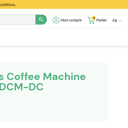
péditions.
0
search
Mon compte
Panier
FR
keyboard_arrow_down
s Coffee Machine
-SDCM-DC