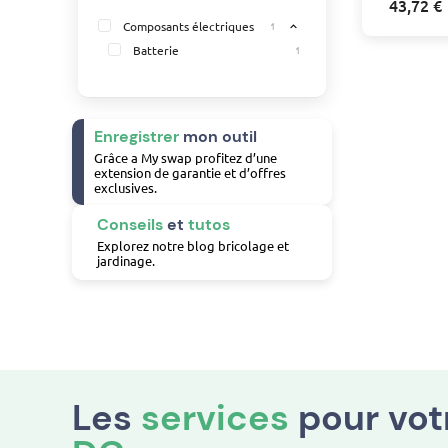
43,72 €
Composants électriques
1
expand_less
Batterie
1
Enregistrer
mon outil
Grâce a My swap profitez d’une
extension de garantie et d’offres
exclusives.
Conseils
et
tutos
Explorez notre blog bricolage et
jardinage.
Les
services
pour vo