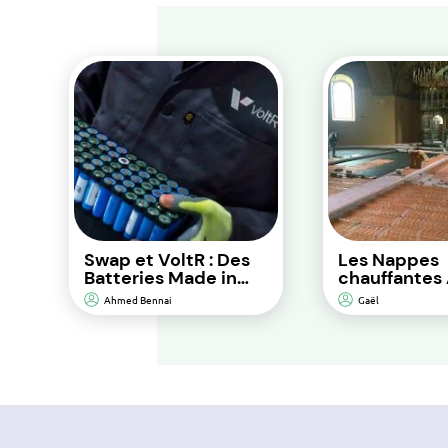
Swap et VoltR : Des
Les Nappes
Batteries Made in
chauffantes 
France pour une
solution de
Ahmed Bennai
Gaël
Performance
chauffage au
Durable et d’Impact
pour une eff
Environnemental
énergétique
Réduit.