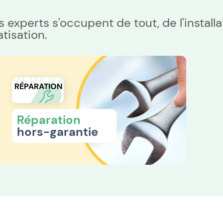
nos experts s'occupent de tout, de l'instal
tisation.
RÉPARATION
RÉPARATION
Réparation
hors-garantie