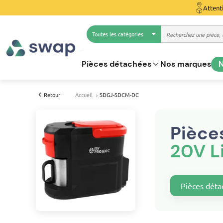
Attent
Toutes les catégories
Pièces détachées
Nos marques
N
Retour
Accueil
SDGJ-SDCM-DC
Pièce
20V 
Pièces déta