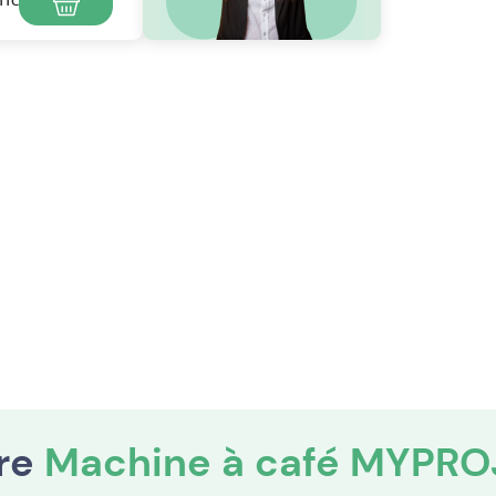
TTC
tre
Machine à café MYPR