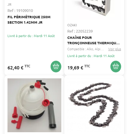
JR
Ref : 19109010
FIL PÉRIMÉTRIQUE 250M
SECTION 1.42MM JR
OZAKI
Ref : 22052239
Livré à partir du : Mardi 11 Août
CHAÎNE POUR
TRONÇONNEUSE THERMIQUE
UNIVERSELLE – 3/8"LP, JAUGE
Compatible :
Alko
Alpina
...
Voir plus
0.050" (1,3 MM), 50
Livré à partir du : Mardi 11 Août
ENTRAÎNEURS
TTC
TTC
62,40 €
19,69 €