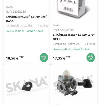
OZAKI
Ref : 22052238
CHAÎNE 50 0.050" 1,3 MM 3/8"
OZAKI
OZAKI
Compatible :
Alko
Alpina
...
Voir plus
Ref : 220521203
Livré à partir du : Mardi 11 Août
CHAÎNE 56 0.050" 1,3 MM .3/8"
OZAKI
Compatible :
Active
Alko
...
Voir plus
Livré à partir du : Mardi 11 Août
TTC
TTC
18,56 €
17,35 €