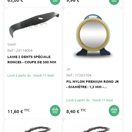
SWAP
Ref : 24114004
LAME 2 DENTS SPÉCIALE
RONCES - COUPE DE 300 MM
JR
Ref : 17263104
Livré à partir du : Mardi 11 Août
FIL NYLON PREMIUM ROND JR
- DIAMÈTRE : 1,3 MM -
LONGUEUR : 15 M
Livré à partir du : Mardi 11 Août
TTC
TTC
11,60 €
8,40 €