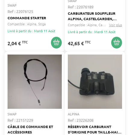
SWAP
SWAP
Ref : 22076189
Ref : 22076125
CARBURATEUR SOUFFLEUR
COMMANDE STARTER
ALPINA, CASTELGARDEN,
Compatible :
Alpina
Stiga
CASTOR, MOUNTFIELD
Compatible :
Alpina
Castor
...
Voir plus
Livré à partir du : Mardi 11 Août
Livré à partir du : Mardi 11 Août
TTC
TTC
2,04 €
42,65 €
SWAP
ALPINA
Ref : 22151229
Ref : 23226208
CÂBLE DE COMMANDE ET
RÉSERVOIR CARBURANT
ACCÉSSOIRES
D'ORIGINE POUR TAILLE-HAIE