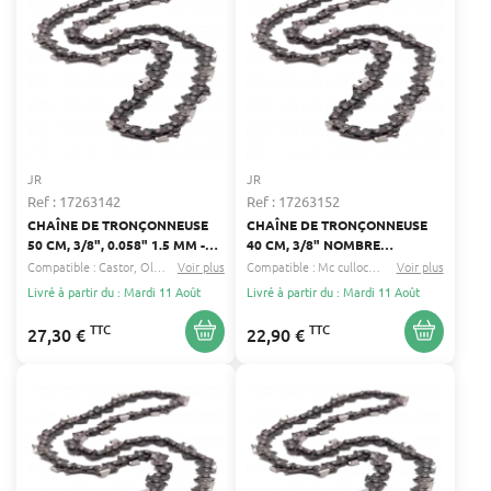
JR
JR
Ref : 17263142
Ref : 17263152
CHAÎNE DE TRONÇONNEUSE
CHAÎNE DE TRONÇONNEUSE
50 CM, 3/8", 0.058" 1.5 MM -
40 CM, 3/8" NOMBRE
COMPATIBLE ACTIVE, ALKO,
D'ENTRAÎNEURS 60 - JAUGE
Compatible :
Castor
Oleo mac
Voir plus
...
Compatible :
Mc culloch
Alpina
Voir plus
...
ALPINA - NOMBRE
0.050" (1,3 MM) 40 CM -
Livré à partir du : Mardi 11 Août
Livré à partir du : Mardi 11 Août
D'ENTRAINEURS : 72
ALPINA, SOLO, MCCULLOCH
TTC
TTC
27,30 €
22,90 €