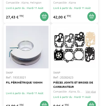
ALPINA
Compatible :
Alpina
Helington
Compatible :
Alpina
Livré à partir du : Mardi 11 Août
Livré à partir du : Mardi 11 Août
TTC
TTC
27,43 €
42,00 €
SWAP
SWAP
Ref : 19353021
Ref : 20282623
FIL PÉRIMÉTRIQUE 100MM
PIÈCES JOINTS ET BRIDES DE
CARBURATEUR
Compatible :
Alpina
Echo
...
Voir plus
Livré à partir du : Mardi 11 Août
Livré à partir du : Mardi 11 Août
TTC
TTC
63,00 €
9,96 €