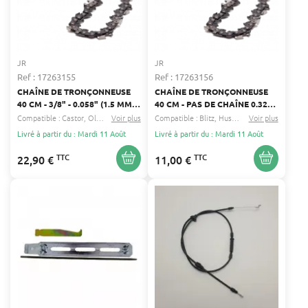
JR
JR
Ref : 17263155
Ref : 17263156
CHAÎNE DE TRONÇONNEUSE
CHAÎNE DE TRONÇONNEUSE
40 CM - 3/8" - 0.058" (1.5 MM) -
40 CM - PAS DE CHAÎNE 0.325"
NOMBRE D'ENTRAINEURS : 60
- JAUGE 0.058" 1.5 MM -
Compatible :
Castor
Oleo mac
Voir plus
...
Compatible :
Blitz
Husqvarna
Voir plus
...
NOMBRE D'ENTRAINEURS : 66
Livré à partir du : Mardi 11 Août
Livré à partir du : Mardi 11 Août
TTC
TTC
22,90 €
11,00 €