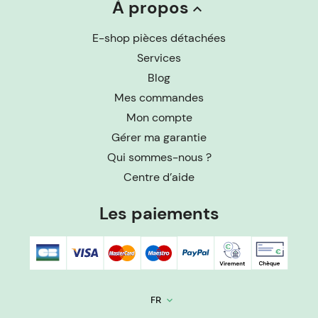
À propos
keyboard_arrow_up
E-shop pièces détachées
Services
Blog
Mes commandes
Mon compte
Gérer ma garantie
Qui sommes-nous ?
Centre d’aide
Les paiements
FR
keyboard_arrow_down