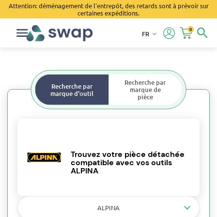
Attention: déménagement de l'entrepôt, des retards sont à prévoir sur
certaines expéditions.
0
search
FR
keyboard_arrow_down
Recherche par
Recherche par
marque de
marque d'outil
pièce
Trouvez votre pièce détachée
compatible avec vos outils
ALPINA
ALPINA