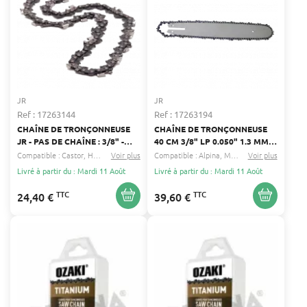
JR
JR
Ref : 17263144
Ref : 17263194
CHAÎNE DE TRONÇONNEUSE
CHAÎNE DE TRONÇONNEUSE
JR - PAS DE CHAÎNE : 3/8" -
40 CM 3/8" LP 0.050" 1.3 MM -
JAUGE : 0.058" 1.5 MM - 64
56 ENTRAINEURS
Compatible :
Castor
Husqvarna
Voir plus
...
Compatible :
Alpina
Metabo
Voir plus
...
ENTRAINEURS - LONGUEUR DE
Livré à partir du : Mardi 11 Août
Livré à partir du : Mardi 11 Août
COUPE : 45 CM
TTC
TTC
24,40 €
39,60 €