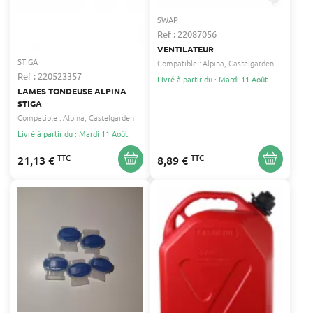
SWAP
Ref : 22087056
VENTILATEUR
STIGA
Compatible :
Alpina
Castelgarden
Ref : 220523357
Livré à partir du : Mardi 11 Août
LAMES TONDEUSE ALPINA
STIGA
Compatible :
Alpina
Castelgarden
Livré à partir du : Mardi 11 Août
TTC
TTC
21,13 €
8,89 €