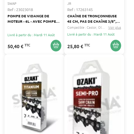
SWAP
JR
Ref : 23023018
Ref : 17263145
POMPE DE VIDANGE DE
CHAÎNE DE TRONÇONNEUSE
MOTEUR - 6L - AVEC POMPE
45 CM, PAS DE CHAÎNE 3/8",
MANUELLE ET ACCESSOIRES
JAUGE 0.058" 1.5 MM -
Compatible :
Castor
Oleo mac
Voir plus
...
NOMBRE D'ENTRAINEURS : 68
Livré à partir du : Mardi 11 Août
Livré à partir du : Mardi 11 Août
TTC
TTC
50,40 €
25,80 €