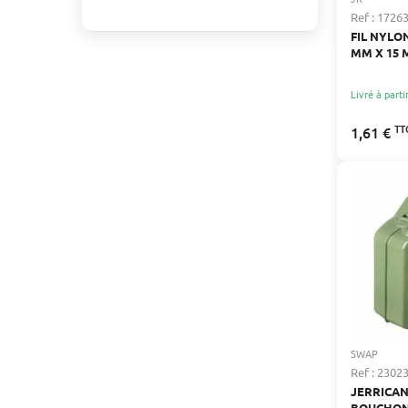
Ref : 1726
FIL NYLON
MM X 15 
Livré à parti
TT
1,61 €
SWAP
Ref : 2302
JERRICAN
BOUCHON