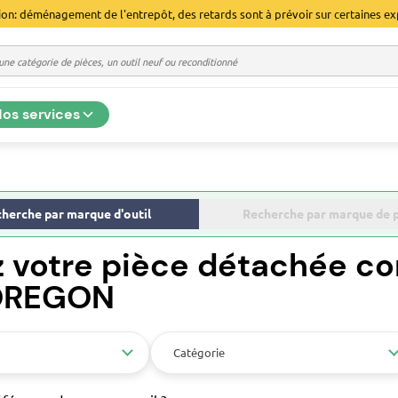
ion: déménagement de l'entrepôt, des retards sont à prévoir sur certaines ex
os services
herche par marque d'outil
Recherche par marque de 
z votre pièce détachée co
 OREGON
Catégorie