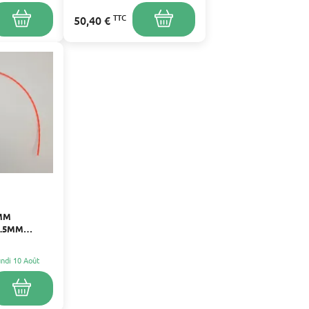
TTC
50,40 €
0MM
3.5MM
Lundi 10 Août