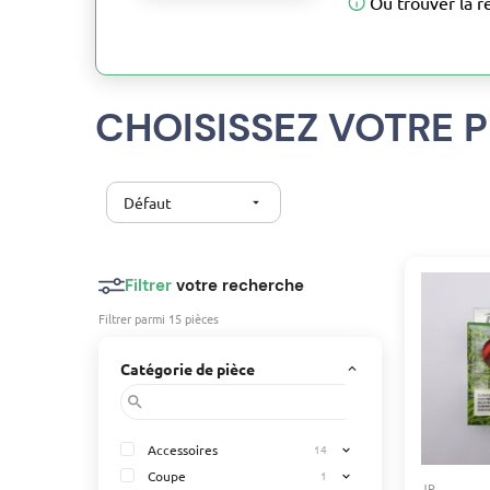
Où trouver la r
CHOISISSEZ VOTRE P
Défaut
arrow_drop_down
Filtrer
votre recherche
Filtrer parmi 15 pièces
Catégorie de pièce
keyboard_arrow_up
search
Accessoires
14
expand_more
Coupe
1
expand_more
JR