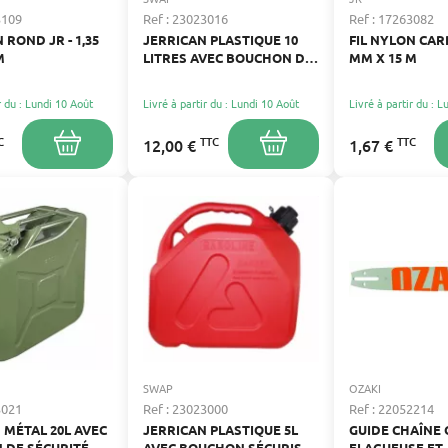
3109
Ref : 23023016
Ref : 17263082
 ROND JR - 1,35
JERRICAN PLASTIQUE 10
FIL NYLON CARR
M
LITRES AVEC BOUCHON DE
MM X 15 M
SÉCURITÉ
r du : Lundi 10 Août
Livré à partir du : Lundi 10 Août
Livré à partir du : 
C
TTC
TTC
12,00 €
1,67 €
SWAP
OZAKI
3021
Ref : 23023000
Ref : 22052214
 MÉTAL 20L AVEC
JERRICAN PLASTIQUE 5L
GUIDE CHAÎNE 
 DE SÉCURITÉ
AVEC BOUCHON SÉCURISÉ
ELAGUEUSE ET