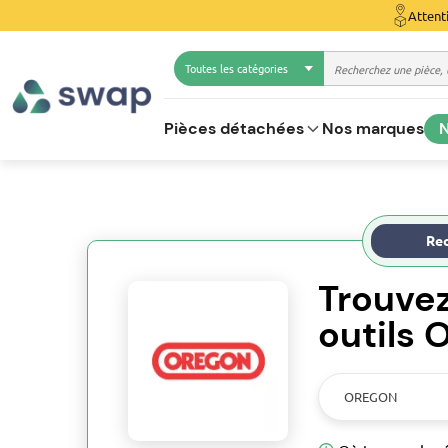
Attent
Toutes les catégories
Pièces détachées
Nos marques
N
Rec
Trouve
outils
OREGON