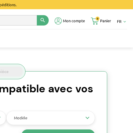
péditions.
0
search
Mon compte
Panier
FR
keyboard_arrow_down
pièce
mpatible avec vos
Modèle