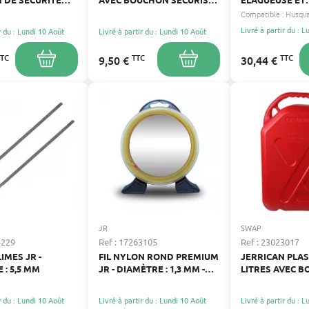
RBURANT
POUR CARBURANT
TRONÇONNEUS
Compatible :
THERMIQUE 3/8"
Livré à partir du : 
r du : Lundi 10 Août
Livré à partir du : Lundi 10 Août
MM - PERFORM
FIABILITÉ
TTC
TTC
TTC
9,50 €
30,44 €
JR
SWAP
3229
Ref : 17263105
Ref : 23023017
LIMES JR -
FIL NYLON ROND PREMIUM
JERRICAN PLAS
 : 5,5 MM
JR - DIAMÈTRE : 1,3 MM -
LITRES AVEC 
LONGUEUR : 215 M
SÉCURISÉ
r du : Lundi 10 Août
Livré à partir du : Lundi 10 Août
Livré à partir du : 