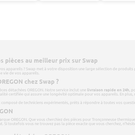
 pièces au meilleur prix sur Swap
os appareils ? Swap met à votre disposition une large sélection de produits
e vie de vos appareils.
s OREGON chez Swap ?
ièces détachées OREGON. Notre service inclut une
livraison rapide en 24h
, p
alité certifiée qui assure une longévité optimale pour vos appareils. En plus,
 composé de techniciens expérimentés, prêts à répondre à toutes vos questio
REGON
arque OREGON. Que vous cherchiez des pièces pour Tronçonneuse thermique,
ut. Si toutefois vous ne trouvez pas la pièce exacte que vous cherchez, n’hési