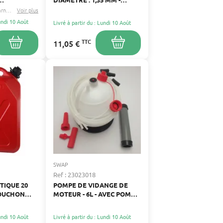
E
LONGUEUR : 215 M
Husqvarna
Jonsered
Voir plus
...
 0.050" 1,3
Lundi 10 Août
Livré à partir du : Lundi 10 Août
ANCE ET
TTC
11,05 €
SWAP
Ref : 23023018
TIQUE 20
POMPE DE VIDANGE DE
BOUCHON
MOTEUR - 6L - AVEC POMPE
MANUELLE ET
ACCESSOIRES
Lundi 10 Août
Livré à partir du : Lundi 10 Août