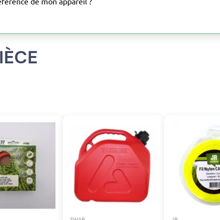
éférence de mon appareil ?
IÈCE
SWAP
JR