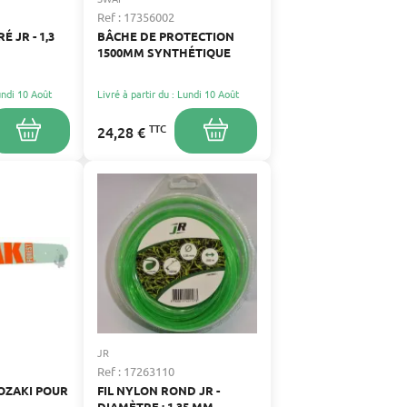
Ref : 17356002
É JR - 1,3
BÂCHE DE PROTECTION
1500MM SYNTHÉTIQUE
Lundi 10 Août
Livré à partir du : Lundi 10 Août
TTC
24,28 €
JR
Ref : 17263110
OZAKI POUR
FIL NYLON ROND JR -
DIAMÈTRE : 1,35 MM -