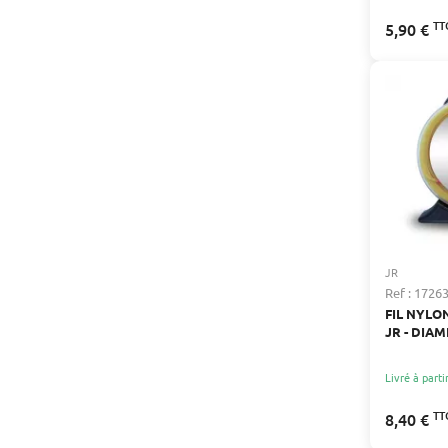
TT
5,90 €
JR
Ref : 1726
FIL NYL
JR - DIAM
LONGUEUR
Livré à parti
TT
8,40 €