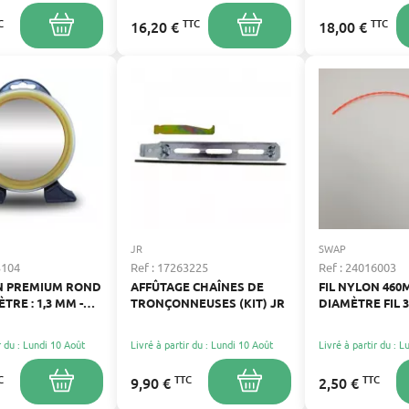
C
TTC
TTC
16,20 €
18,00 €
JR
SWAP
3104
Ref : 17263225
Ref : 24016003
ON PREMIUM ROND
AFFÛTAGE CHAÎNES DE
FIL NYLON 46
ÈTRE : 1,3 MM -
TRONÇONNEUSES (KIT) JR
DIAMÈTRE FIL 
 : 15 M
D'ORIGINE
r du : Lundi 10 Août
Livré à partir du : Lundi 10 Août
Livré à partir du : 
C
TTC
TTC
9,90 €
2,50 €