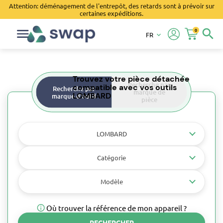
Attention: déménagement de l'entrepôt, des retards sont à prévoir sur
certaines expéditions.
0
search
FR
keyboard_arrow_down
Trouvez votre pièce détachée
Recherche par
compatible avec vos outils
Recherche par
marque de
LOMBARD
marque d'outil
pièce
LOMBARD
Catégorie
Modèle
Où trouver la référence de mon appareil ?
RECHERCHER