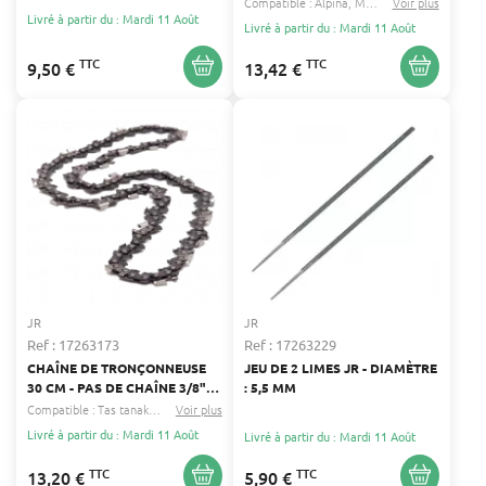
Compatible :
Alpina
Metabo
Voir plus
...
Livré à partir du : Mardi 11 Août
Livré à partir du : Mardi 11 Août
TTC
TTC
9,50 €
13,42 €
JR
JR
Ref : 17263173
Ref : 17263229
CHAÎNE DE TRONÇONNEUSE
JEU DE 2 LIMES JR - DIAMÈTRE
30 CM - PAS DE CHAÎNE 3/8"
: 5,5 MM
LP - JAUGE 0.050" 1.3 MM
Compatible :
Tas tanaka
Mac allister
Voir plus
...
Livré à partir du : Mardi 11 Août
Livré à partir du : Mardi 11 Août
TTC
TTC
13,20 €
5,90 €