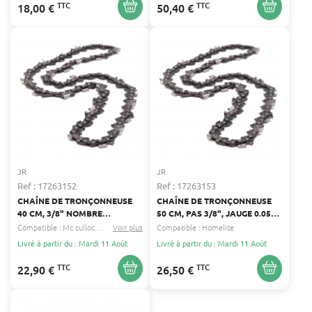
TTC
TTC
18,00 €
50,40 €
JR
JR
Ref : 17263152
Ref : 17263153
CHAÎNE DE TRONÇONNEUSE
CHAÎNE DE TRONÇONNEUSE
40 CM, 3/8" NOMBRE
50 CM, PAS 3/8", JAUGE 0.050"
D'ENTRAÎNEURS 60 - JAUGE
(1.3 MM) - NOMBRE
Compatible :
Mc culloch
Alpina
Voir plus
...
Compatible :
Homelite
0.050" (1,3 MM) 40 CM -
D'ENTRAINEURS : 70
Livré à partir du : Mardi 11 Août
Livré à partir du : Mardi 11 Août
ALPINA, SOLO, MCCULLOCH
TTC
TTC
22,90 €
26,50 €