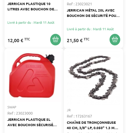
Ref : 23023021
JERRICAN PLASTIQUE 10
LITRES AVEC BOUCHON DE
JERRICAN MÉTAL 20L AVEC
SÉCURITÉ
BOUCHON DE SÉCURITÉ POUR
CARBURANT
Livré à partir du : Mardi 11 Août
Livré à partir du : Mardi 11 Août
TTC
TTC
12,00 €
21,50 €
SWAP
JR
Ref : 23023000
Ref : 17263167
JERRICAN PLASTIQUE 5L
CHAÎNE DE TRONÇONNEUSE
AVEC BOUCHON SÉCURISÉ
40 CM, 3/8" LP, 0.050" 1.3 MM,
POUR CARBURANT
55 ENTRAÎNEURS