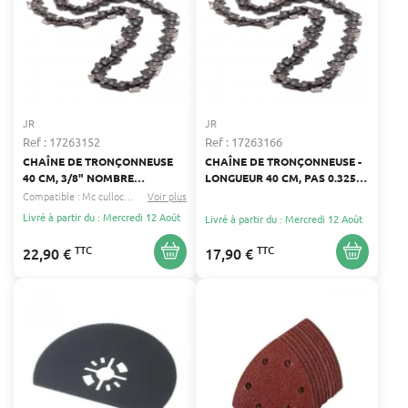
JR
JR
Ref : 17263152
Ref : 17263166
CHAÎNE DE TRONÇONNEUSE
CHAÎNE DE TRONÇONNEUSE -
40 CM, 3/8" NOMBRE
LONGUEUR 40 CM, PAS 0.325",
D'ENTRAÎNEURS 60 - JAUGE
JAUGE 0.050" (1.3 MM) -
Compatible :
Mc culloch
Alpina
Voir plus
...
0.050" (1,3 MM) 40 CM -
NOMBRE D'ENTRAINEURS : 54
Livré à partir du : Mercredi 12 Août
Livré à partir du : Mercredi 12 Août
ALPINA, SOLO, MCCULLOCH
TTC
TTC
22,90 €
17,90 €