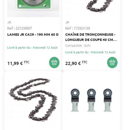
JR
JR
Ref : 22129007
Ref : 17263139
LAMES JR CA29 - 190 MM 60 D
CHAÎNE DE TRONÇONNEUSE -
LONGUEUR DE COUPE 40 CM,
PAS DE CHAÎNE 3/8", JAUGE
Compatible :
Stihl
Livré à partir du : Mercredi 12 Août
0.063" 1.6 MM - NOMBRE
Livré à partir du : Mercredi 12 Août
D'ENTRAINEURS : 60
TTC
TTC
11,99 €
22,90 €