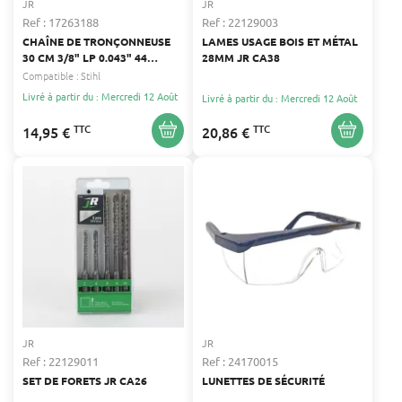
JR
JR
Ref : 17263188
Ref : 22129003
CHAÎNE DE TRONÇONNEUSE
LAMES USAGE BOIS ET MÉTAL
30 CM 3/8" LP 0.043" 44
28MM JR CA38
ENTRAÎNEURS -
Compatible :
Stihl
COMPATIBILITÉ CASTOR,
Livré à partir du : Mercredi 12 Août
Livré à partir du : Mercredi 12 Août
POWER PRUNER, STIHL
TTC
TTC
14,95 €
20,86 €
JR
JR
Ref : 22129011
Ref : 24170015
SET DE FORETS JR CA26
LUNETTES DE SÉCURITÉ