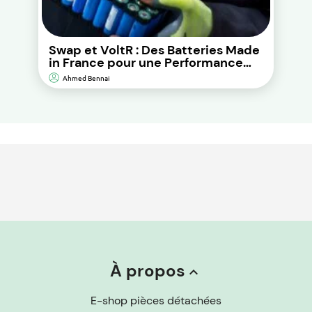
Swap et VoltR : Des Batteries Made
in France pour une Performance
Durable et d’Impact
Ahmed Bennai
Environnemental Réduit.
À propos
keyboard_arrow_up
E-shop pièces détachées