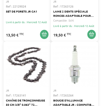
JR
JR
Ref : 22129024
Ref : 17263126
SET DE FORETS JR CA1
LAME 2 DENTS SPÉCIALE
RONCES ADAPTABLE POUR
DÉBROUSSAILLEUSE
Compatible :
Stihl
Livré à partir du : Mercredi 12 Août
Livré à partir du : Mercredi 12 Août
TTC
TTC
13,50 €
19,50 €
JR
JR
Ref : 17263141
Ref : 17263264
CHAÎNE DE TRONÇONNEUSE
BOUGIE D'ALLUMAGE
50 CM 3/8" 0.063" 72
ADAPTABLE JR - COMPATIBLE