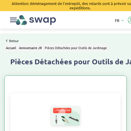
Attention: déménagement de l'entrepôt, des retards sont à prévoir su
expéditions.
FR
keyboard_arrow_down
Retour
Accueil
Anniversaire JR
Pièces Détachées pour Outils de Jardinage
Pièces Détachées pour Outils de J