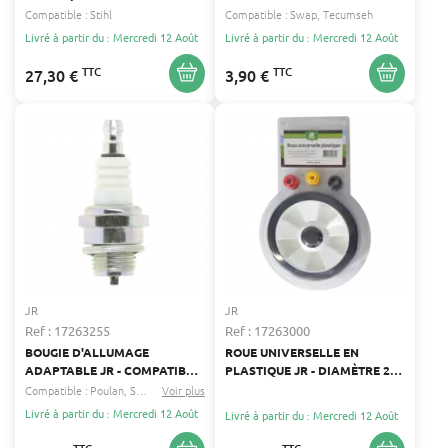
ENTRAÎNEURS -
CHAMPION L86C, NGK B6HS,
Compatible :
Stihl
Compatible :
Swap
Tecumseh
COMPATIBILITÉ AEG,
BOSCH W8AC, TORCH E6C,
Livré à partir du : Mercredi 12 Août
Livré à partir du : Mercredi 12 Août
LOGOSOL, STIHL
DENZO W14FU
TTC
TTC
27,30 €
3,90 €
JR
JR
Ref : 17263255
Ref : 17263000
BOUGIE D'ALLUMAGE
ROUE UNIVERSELLE EN
ADAPTABLE JR - COMPATIBLE
PLASTIQUE JR - DIAMÈTRE 200
CHAMPION RCJ8, NGK BMR6A,
MM
Compatible :
Poulan
Solo
...
Voir plus
BOSCH WSR8E, TORCH L6RC
Livré à partir du : Mercredi 12 Août
Livré à partir du : Mercredi 12 Août