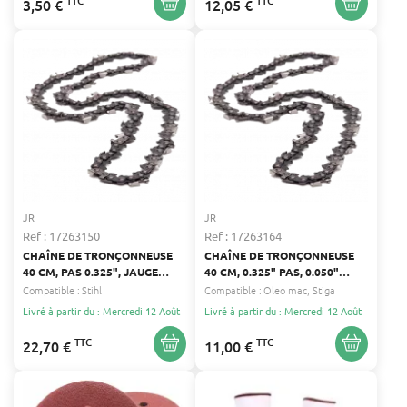
TTC
TTC
3,50 €
12,05 €
JR
JR
Ref : 17263150
Ref : 17263164
CHAÎNE DE TRONÇONNEUSE
CHAÎNE DE TRONÇONNEUSE
40 CM, PAS 0.325", JAUGE
40 CM, 0.325" PAS, 0.050"
0.063" 1.6 MM POUR STIHL -
JAUGE, 64 ENTRAÎNEURS
Compatible :
Stihl
Compatible :
Oleo mac
Stiga
NOMBRE D'ENTRAINEURS : 67
Livré à partir du : Mercredi 12 Août
Livré à partir du : Mercredi 12 Août
TTC
TTC
22,70 €
11,00 €