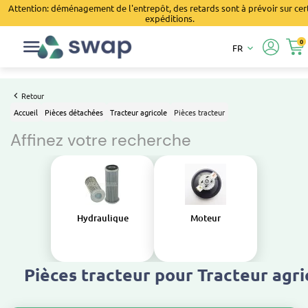
Attention: déménagement de l'entrepôt, des retards sont à prévoir sur cer
expéditions.
0
FR
keyboard_arrow_down
Retour
Accueil
Pièces détachées
Tracteur agricole
Pièces tracteur
Affinez votre recherche
Hydraulique
Moteur
Pièces tracteur pour Tracteur agri