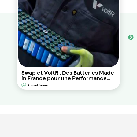
Swap et VoltR : Des Batteries Made
in France pour une Performance
Durable et d’Impact
Ahmed Bennai
Environnemental Réduit.