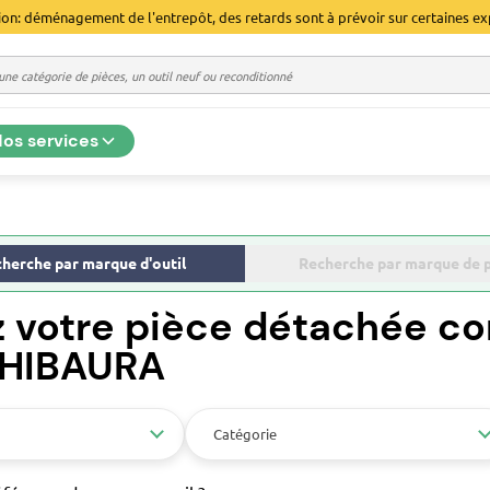
ion: déménagement de l'entrepôt, des retards sont à prévoir sur certaines ex
os services
herche par marque d'outil
Recherche par marque de 
z votre pièce détachée co
 SHIBAURA
Catégorie