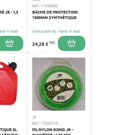
Ref : 17356002
É JR - 1,3
BÂCHE DE PROTECTION
1500MM SYNTHÉTIQUE
Mardi 11 Août
Livré à partir du : Mardi 11 Août
TTC
24,28 €
JR
Ref : 17263110
TIQUE 5L
FIL NYLON ROND JR -
 SÉCURISÉ
DIAMÈTRE : 1,35 MM -