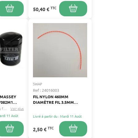
TTC
50,40 €
SWAP
Ref : 24016003
E MASSEY
FIL NYLON 460MM
7082M1
DIAMÈTRE FIL 3.5MM
D'ORIGINE
Massey ferguson
Voir plus
Jacobsen
...
Mardi 11 Août
Livré à partir du : Mardi 11 Août
TTC
2,50 €