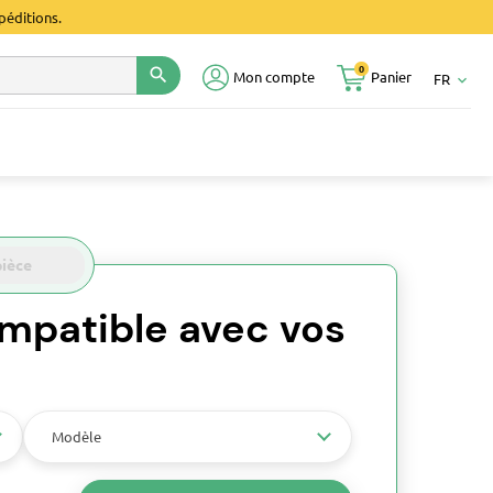
péditions.
0
search
Mon compte
Panier
FR
keyboard_arrow_down
pièce
mpatible avec vos
Modèle