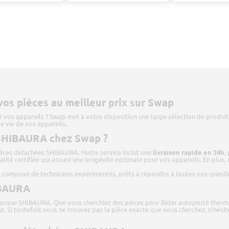
os pièces au meilleur prix sur Swap
 vos appareils ? Swap met à votre disposition une large sélection de produi
e vie de vos appareils.
 SHIBAURA chez Swap ?
ièces détachées SHIBAURA. Notre service inclut une
livraison rapide en 24h
,
alité certifiée qui assure une longévité optimale pour vos appareils. En plus,
 composé de techniciens expérimentés, prêts à répondre à toutes vos questio
IBAURA
arque SHIBAURA. Que vous cherchiez des pièces pour Rider autoporté thermi
ut. Si toutefois vous ne trouvez pas la pièce exacte que vous cherchez, n’hési