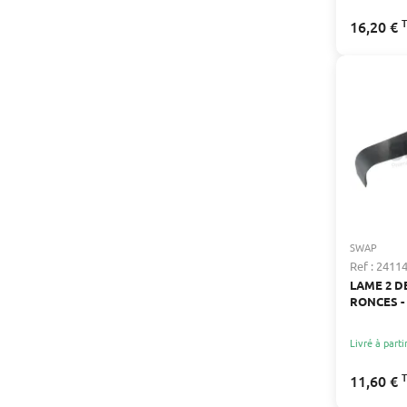
16,20 €
SWAP
Ref : 2411
LAME 2 D
RONCES -
MM
Livré à parti
11,60 €