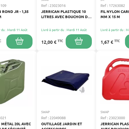
3109
Ref : 23023016
Ref : 17263082
 ROND JR - 1,35
JERRICAN PLASTIQUE 10
FIL NYLON CARR
M
LITRES AVEC BOUCHON DE
MM X 15 M
SÉCURITÉ
r du : Mardi 11 Août
Livré à partir du : Mardi 11 Août
Livré à partir du : 
C
TTC
TTC
12,00 €
1,67 €
SWAP
SWAP
3021
Ref : 22049088
Ref : 23023000
 MÉTAL 20L AVEC
OUTILLAGE JARDIN ET
JERRICAN PLAS
 DE SÉCURITÉ
ACCESSOIRES
AVEC BOUCHON