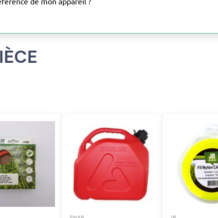
éférence de mon appareil ?
IÈCE
SWAP
JR