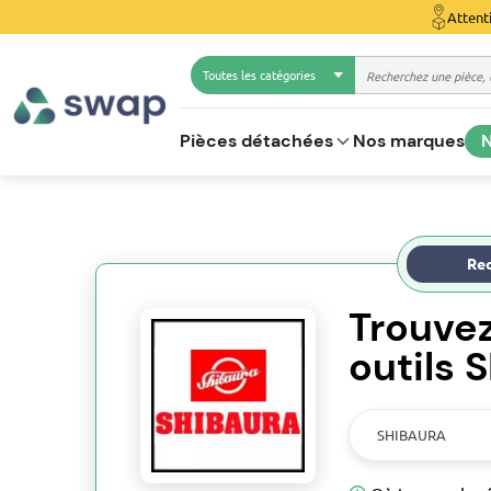
Attent
Toutes les catégories
Pièces détachées
Nos marques
N
Rec
Trouve
outils
SHIBAURA