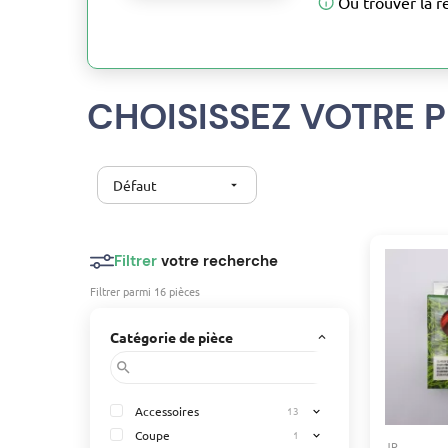
Où trouver la r
CHOISISSEZ VOTRE P
Défaut
arrow_drop_down
Filtrer
votre recherche
Filtrer parmi 16 pièces
Catégorie de pièce
keyboard_arrow_up
search
Accessoires
13
expand_more
Coupe
1
expand_more
JR