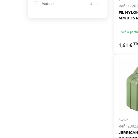
Moteur
2
expand_more
Ref : 1726
FIL NYLON
MM X 15 
Livré à parti
TT
1,61 €
SWAP
Ref : 2302
JERRICAN
BOUCHON