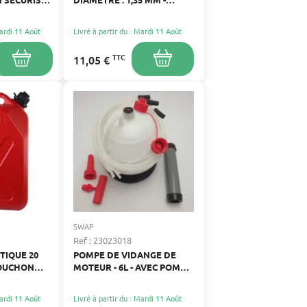
ANT
LONGUEUR : 215 M
Mardi 11 Août
Livré à partir du : Mardi 11 Août
TTC
11,05 €
SWAP
Ref : 23023018
TIQUE 20
POMPE DE VIDANGE DE
BOUCHON
MOTEUR - 6L - AVEC POMPE
MANUELLE ET
ACCESSOIRES
Mardi 11 Août
Livré à partir du : Mardi 11 Août