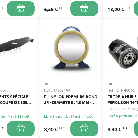
TTC
TTC
TTC
6,58 €
18,00 €
JR
HIFI FILTER
4004
Ref : 17263104
Ref : CTFH0016
ENTS SPÉCIALE
FIL NYLON PREMIUM ROND
FILTRE A HUIL
 COUPE DE 300
JR - DIAMÈTRE : 1,3 MM -
FERGUSON 144
LONGUEUR : 15 M
1447082M2
Compatible :
Livré à partir du : 
r du : Mardi 11 Août
Livré à partir du : Mardi 11 Août
TTC
TTC
TTC
8,40 €
8,90 €