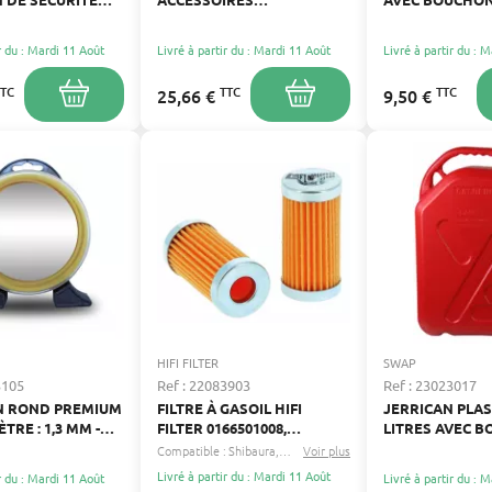
RBURANT
AUTOPORTÉES
POUR CARBUR
r du : Mardi 11 Août
Livré à partir du : Mardi 11 Août
Livré à partir du : 
TTC
TTC
TTC
25,66 €
9,50 €
HIFI FILTER
SWAP
3105
Ref : 22083903
Ref : 23023017
ON ROND PREMIUM
FILTRE À GASOIL HIFI
JERRICAN PLAS
ÈTRE : 1,3 MM -
FILTER 0166501008,
LITRES AVEC 
 : 215 M
1000197228, 1273082 C 1
SÉCURISÉ
Compatible :
Shibaura
Honda
Voir plus
...
Livré à partir du : Mardi 11 Août
r du : Mardi 11 Août
Livré à partir du : 